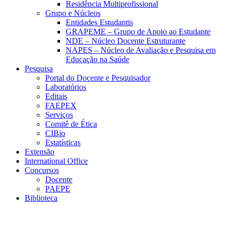
Residência Multiprofissional
Grupo e Núcleos
Entidades Estudantis
GRAPEME – Grupo de Apoio ao Estudante
NDE – Núcleo Docente Estruturante
NAPES – Núcleo de Avaliação e Pesquisa em
Educação na Saúde
Pesquisa
Portal do Docente e Pesquisador
Laboratórios
Editais
FAEPEX
Serviços
Comitê de Ética
CIBio
Estatísticas
Extensão
International Office
Concursos
Docente
PAEPE
Biblioteca
Link para o Facebook