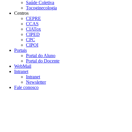
Saúde Coletiva
Tocoginecologia
Centros
CEPRE
CCAS
CIATox
CIPED
CPC
CIPOI
Portais
Portal do Aluno
Portal do Docente
WebMail
Intranet
Intranet
Newsletter
Fale conosco
Aumentar fonte