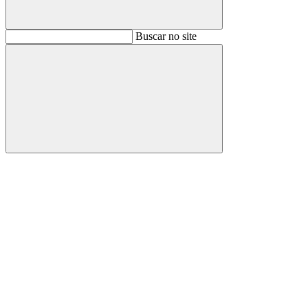
Buscar
Buscar no site
Buscar
Aumentar fonte
Diminuir fonte