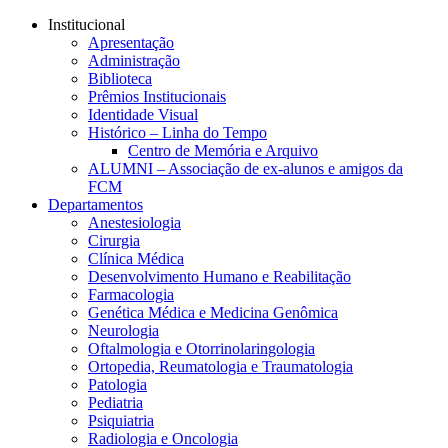
Conteúdo principal
Menu principal
Rodapé
Institucional
Apresentação
Administração
Biblioteca
Prêmios Institucionais
Identidade Visual
Histórico – Linha do Tempo
Centro de Memória e Arquivo
ALUMNI – Associação de ex-alunos e amigos da
FCM
Departamentos
Anestesiologia
Cirurgia
Clínica Médica
Desenvolvimento Humano e Reabilitação
Farmacologia
Genética Médica e Medicina Genômica
Neurologia
Oftalmologia e Otorrinolaringologia
Ortopedia, Reumatologia e Traumatologia
Patologia
Pediatria
Psiquiatria
Radiologia e Oncologia