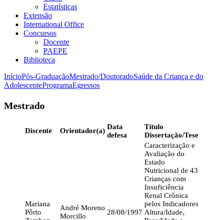
Estatísticas
Extensão
International Office
Concursos
Docente
PAEPE
Biblioteca
Início
Pós-Graduação
Mestrado/Doutorado
Saúde da Criança e do
Adolescente
Programa
Egressos
Mestrado
Data
Título
Discente
Orientador(a)
defesa
Dissertação/Tese
Caracterização e
Avaliação do
Estado
Nutricional de 43
Crianças com
Insuficiência
Renal Crônica
Mariana
pelos Indicadores
André Moreno
Pôrto
28/08/1997
Altura/Idade,
Morcillo