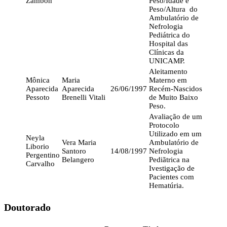
Zambon
Peso/Idade e
Peso/Altura do
Ambulatório de
Nefrologia
Pediátrica do
Hospital das
Clínicas da
UNICAMP.
Aleitamento
Mônica
Maria
Materno em
Aparecida
Aparecida
26/06/1997
Recém-Nascidos
Pessoto
Brenelli Vitali
de Muito Baixo
Peso.
Avaliação de um
Protocolo
Utilizado em um
Neyla
Vera Maria
Ambulatório de
Liborio
Santoro
14/08/1997
Nefrologia
Pergentino
Belangero
Pediãtrica na
Carvalho
Ivestigação de
Pacientes com
Hematúria.
Doutorado