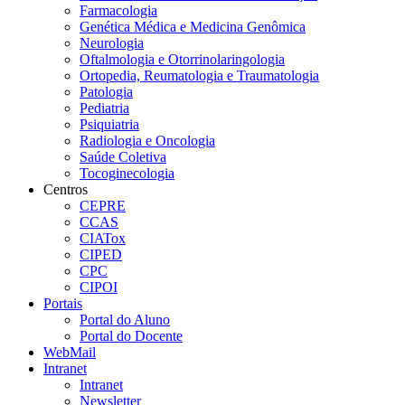
Farmacologia
Genética Médica e Medicina Genômica
Neurologia
Oftalmologia e Otorrinolaringologia
Ortopedia, Reumatologia e Traumatologia
Patologia
Pediatria
Psiquiatria
Radiologia e Oncologia
Saúde Coletiva
Tocoginecologia
Centros
CEPRE
CCAS
CIATox
CIPED
CPC
CIPOI
Portais
Portal do Aluno
Portal do Docente
WebMail
Intranet
Intranet
Newsletter