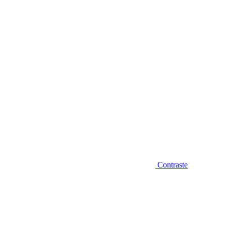
Diminuir fonte
Contraste