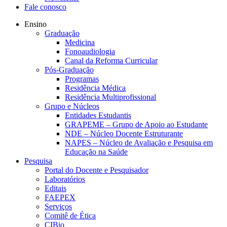
Fale conosco
Ensino
Graduação
Medicina
Fonoaudiologia
Canal da Reforma Curricular
Pós-Graduação
Programas
Residência Médica
Residência Multiprofissional
Grupo e Núcleos
Entidades Estudantis
GRAPEME – Grupo de Apoio ao Estudante
NDE – Núcleo Docente Estruturante
NAPES – Núcleo de Avaliação e Pesquisa em
Educação na Saúde
Pesquisa
Portal do Docente e Pesquisador
Laboratórios
Editais
FAEPEX
Serviços
Comitê de Ética
CIBio