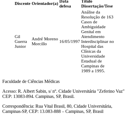
Data
Título
Discente
Orientador(a)
defesa
Dissertação/Tese
Análise da
Resolução de 163
Casos de
Ambiguidade
Genital em
Gil
Atendimento
André Moreno
Guerra
16/05/1997
Interdisciplinar no
Morcillo
Junior
Hospital das
Clínicas da
Universidade
Estadual de
Campinas de
1989 a 1995.
Faculdade de Ciências Médicas
Acesso: R. Albert Sabin, s/ nº. Cidade Universitária "Zeferino Vaz"
CEP: 13083-894. Campinas, SP, Brasil.
Correspondência: Rua Vital Brasil, 80, Cidade Universitária,
Campinas-SP, CEP: 13.083-888 – Campinas, SP, Brasil
Link para o Facebook