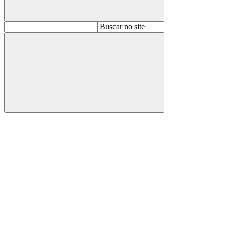
Buscar
Buscar no site
Buscar
Aumentar fonte
Diminuir fonte