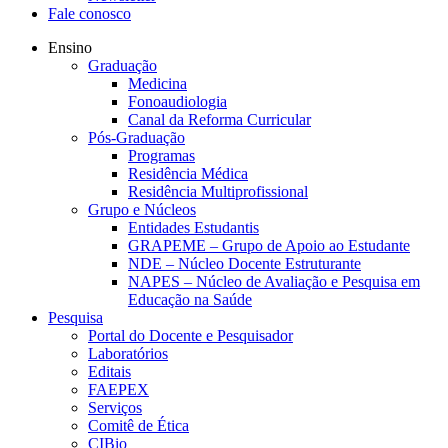
Fale conosco
Ensino
Graduação
Medicina
Fonoaudiologia
Canal da Reforma Curricular
Pós-Graduação
Programas
Residência Médica
Residência Multiprofissional
Grupo e Núcleos
Entidades Estudantis
GRAPEME – Grupo de Apoio ao Estudante
NDE – Núcleo Docente Estruturante
NAPES – Núcleo de Avaliação e Pesquisa em
Educação na Saúde
Pesquisa
Portal do Docente e Pesquisador
Laboratórios
Editais
FAEPEX
Serviços
Comitê de Ética
CIBio