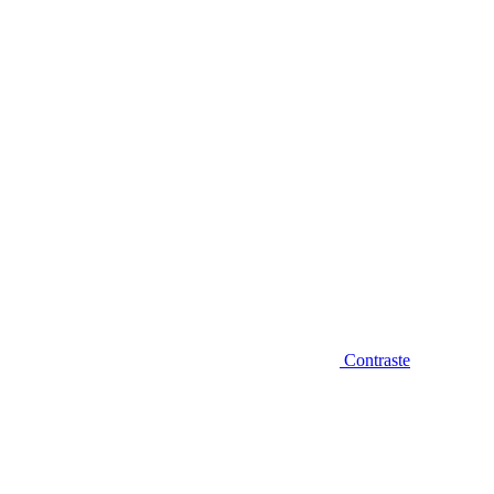
Diminuir fonte
Contraste