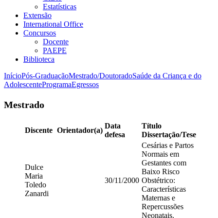
Estatísticas
Extensão
International Office
Concursos
Docente
PAEPE
Biblioteca
Início
Pós-Graduação
Mestrado/Doutorado
Saúde da Criança e do
Adolescente
Programa
Egressos
Mestrado
Data
Título
Discente
Orientador(a)
defesa
Dissertação/Tese
Cesárias e Partos
Normais em
Gestantes com
Dulce
Baixo Risco
Maria
30/11/2000
Obstétrico:
Toledo
Características
Zanardi
Maternas e
Repercussões
Neonatais.