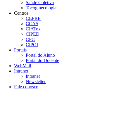
Saúde Coletiva
Tocoginecologia
Centros
CEPRE
CCAS
CIATox
CIPED
CPC
CIPOI
Portais
Portal do Aluno
Portal do Docente
WebMail
Intranet
Intranet
Newsletter
Fale conosco
Aumentar fonte