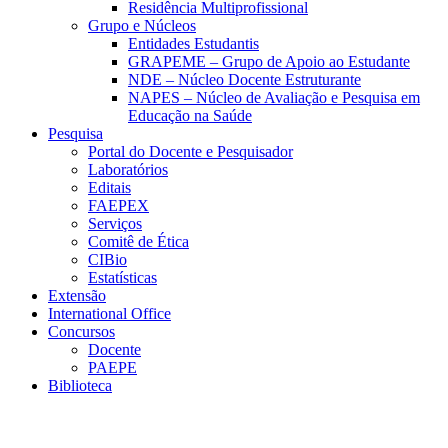
Residência Multiprofissional
Grupo e Núcleos
Entidades Estudantis
GRAPEME – Grupo de Apoio ao Estudante
NDE – Núcleo Docente Estruturante
NAPES – Núcleo de Avaliação e Pesquisa em
Educação na Saúde
Pesquisa
Portal do Docente e Pesquisador
Laboratórios
Editais
FAEPEX
Serviços
Comitê de Ética
CIBio
Estatísticas
Extensão
International Office
Concursos
Docente
PAEPE
Biblioteca
Link para o Facebook