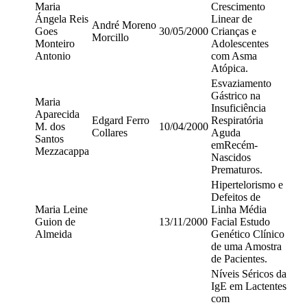
Maria
Crescimento
Ángela Reis
Linear de
André Moreno
Goes
30/05/2000
Crianças e
Morcillo
Monteiro
Adolescentes
Antonio
com Asma
Atópica.
Esvaziamento
Gástrico na
Maria
Insuficiência
Aparecida
Edgard Ferro
Respiratória
M. dos
10/04/2000
Collares
Aguda
Santos
emRecém-
Mezzacappa
Nascidos
Prematuros.
Hipertelorismo e
Defeitos de
Maria Leine
Linha Média
Guion de
13/11/2000
Facial Estudo
Almeida
Genético Clínico
de uma Amostra
de Pacientes.
Níveis Séricos da
IgE em Lactentes
com