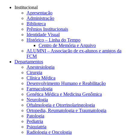
Conteúdo principal
Menu principal
Rodapé
Institucional
Apresentação
Administração
Biblioteca
Prêmios Institucionais
Identidade Visual
Histórico – Linha do Tempo
Centro de Memória e Arquivo
ALUMNI – Associação de ex-alunos e amigos da
FCM
Departamentos
Anestesiologia
Cirurgia
Clínica Médica
Desenvolvimento Humano e Reabilitação
Farmacologia
Genética Médica e Medicina Genômica
Neurologia
Oftalmologia e Otorrinolaringologia
Ortopedia, Reumatologia e Traumatologia
Patologia
Pediatria
Psiquiatria
Radiologia e Oncologia