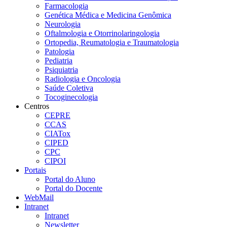
Farmacologia
Genética Médica e Medicina Genômica
Neurologia
Oftalmologia e Otorrinolaringologia
Ortopedia, Reumatologia e Traumatologia
Patologia
Pediatria
Psiquiatria
Radiologia e Oncologia
Saúde Coletiva
Tocoginecologia
Centros
CEPRE
CCAS
CIATox
CIPED
CPC
CIPOI
Portais
Portal do Aluno
Portal do Docente
WebMail
Intranet
Intranet
Newsletter