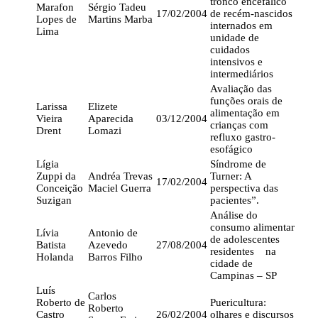
tronco encefálico
Marafon
Sérgio Tadeu
17/02/2004
de recém-nascidos
Lopes de
Martins Marba
internados em
Lima
unidade de
cuidados
intensivos e
intermediários
Avaliação das
funções orais de
Larissa
Elizete
alimentação em
Vieira
Aparecida
03/12/2004
crianças com
Drent
Lomazi
refluxo gastro-
esofágico
Lígia
Síndrome de
Zuppi da
Andréa Trevas
Turner: A
17/02/2004
Conceição
Maciel Guerra
perspectiva das
Suzigan
pacientes”.
Análise do
consumo alimentar
Lívia
Antonio de
de adolescentes
Batista
Azevedo
27/08/2004
residentes na
Holanda
Barros Filho
cidade de
Campinas – SP
Luís
Carlos
Roberto de
Puericultura:
Roberto
Castro
26/02/2004
olhares e discursos