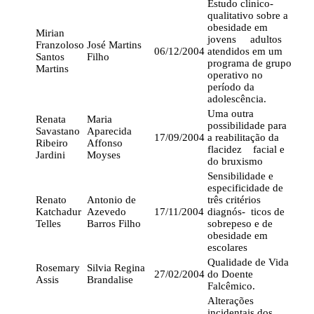
Estudo clinico-
qualitativo sobre a
obesidade em
Mirian
jovens adultos
Franzoloso
José Martins
06/12/2004
atendidos em um
Santos
Filho
programa de grupo
Martins
operativo no
período da
adolescência.
Uma outra
Renata
Maria
possibilidade para
Savastano
Aparecida
17/09/2004
a reabilitação da
Ribeiro
Affonso
flacidez facial e
Jardini
Moyses
do bruxismo
Sensibilidade e
especificidade de
Renato
Antonio de
três critérios
Katchadur
Azevedo
17/11/2004
diagnós- ticos de
Telles
Barros Filho
sobrepeso e de
obesidade em
escolares
Qualidade de Vida
Rosemary
Silvia Regina
27/02/2004
do Doente
Assis
Brandalise
Falcêmico.
Alterações
incidentais dos