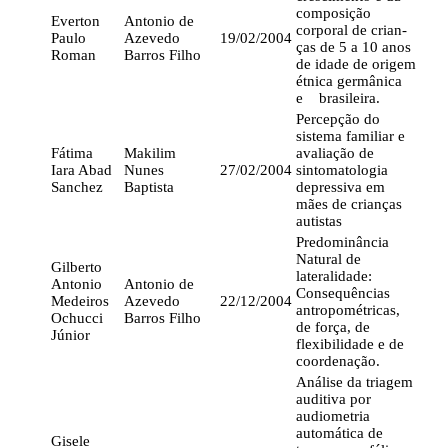
composição
Everton
Antonio de
corporal de crian-
Paulo
Azevedo
19/02/2004
ças de 5 a 10 anos
Roman
Barros Filho
de idade de origem
étnica germânica
e brasileira.
Percepção do
sistema familiar e
Fátima
Makilim
avaliação de
Iara Abad
Nunes
27/02/2004
sintomatologia
Sanchez
Baptista
depressiva em
mães de crianças
autistas
Predominância
Natural de
Gilberto
lateralidade:
Antonio
Antonio de
Consequências
Medeiros
Azevedo
22/12/2004
antropométricas,
Ochucci
Barros Filho
de força, de
Júnior
flexibilidade e de
coordenação.
Análise da triagem
auditiva por
audiometria
automática de
Gisele