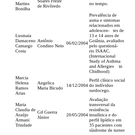
Soares Freire
Martins
no tempo.
de Rivôredo
Bonilha
Prevalência de
asma e sintomas
relacionados em
adolescen- tes de
Lusmaia
13 e 14 anos de
Damaceno
Antônio
Goiânia, avaliados
06/02/2004
Camargo
Condino Neto
pelo questioná-
Costa
rio ISAAC.
(Internacional
Study of Asthma
and Allergies in
Chidhood)
Marcia
Perfil clínico social
Helena
Angelica
14/12/2004
do indíviduo
Ramos
Maria Bicudo
surdocego.
Arias
Avaliação
Maria
transversal da
Claudia de
resistência
Gil Guerra
Araújo
20/05/2004
insulínica e do
Júnior
Armani
perfil lipídico em
Trindade
35 pacientes com
síndrome de turner