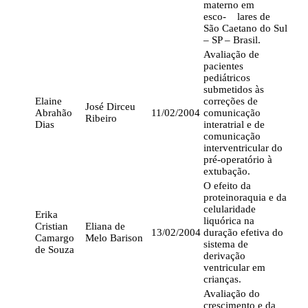
materno em
esco- lares de
São Caetano do Sul
– SP – Brasil.
Avaliação de
pacientes
pediátricos
submetidos às
Elaine
correções de
José Dirceu
Abrahão
11/02/2004
comunicação
Ribeiro
Dias
interatrial e de
comunicação
interventricular do
pré-operatório à
extubação.
O efeito da
proteinoraquia e da
celularidade
Erika
liquórica na
Cristian
Eliana de
13/02/2004
duração efetiva do
Camargo
Melo Barison
sistema de
de Souza
derivação
ventricular em
crianças.
Avaliação do
crescimento e da