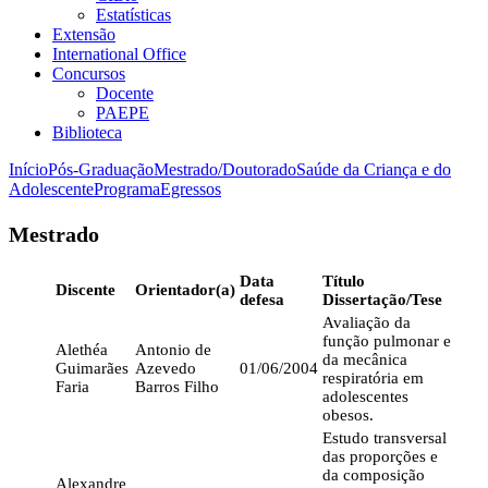
Estatísticas
Extensão
International Office
Concursos
Docente
PAEPE
Biblioteca
Início
Pós-Graduação
Mestrado/Doutorado
Saúde da Criança e do
Adolescente
Programa
Egressos
Mestrado
Data
Título
Discente
Orientador(a)
defesa
Dissertação/Tese
Avaliação da
função pulmonar e
Alethéa
Antonio de
da mecânica
Guimarães
Azevedo
01/06/2004
respiratória em
Faria
Barros Filho
adolescentes
obesos.
Estudo transversal
das proporções e
da composição
Alexandre