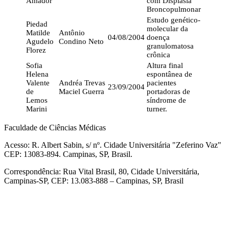
Amador
com Displasia
Broncopulmonar
Estudo genético-
Piedad
molecular da
Matilde
Antônio
04/08/2004
doença
Agudelo
Condino Neto
granulomatosa
Florez
crônica
Sofia
Altura final
Helena
espontânea de
Valente
Andréa Trevas
pacientes
23/09/2004
de
Maciel Guerra
portadoras de
Lemos
síndrome de
Marini
turner.
Faculdade de Ciências Médicas
Acesso: R. Albert Sabin, s/ nº. Cidade Universitária "Zeferino Vaz"
CEP: 13083-894. Campinas, SP, Brasil.
Correspondência: Rua Vital Brasil, 80, Cidade Universitária,
Campinas-SP, CEP: 13.083-888 – Campinas, SP, Brasil
Link para o Facebook