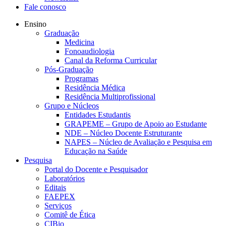
Fale conosco
Ensino
Graduação
Medicina
Fonoaudiologia
Canal da Reforma Curricular
Pós-Graduação
Programas
Residência Médica
Residência Multiprofissional
Grupo e Núcleos
Entidades Estudantis
GRAPEME – Grupo de Apoio ao Estudante
NDE – Núcleo Docente Estruturante
NAPES – Núcleo de Avaliação e Pesquisa em
Educação na Saúde
Pesquisa
Portal do Docente e Pesquisador
Laboratórios
Editais
FAEPEX
Serviços
Comitê de Ética
CIBio