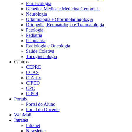
Farmacologia
Genética Médica e Medicina Genômica
Neurologia
Oftalmologia e Otorrinolaringologia
Ortopedia, Reumatologia e Traumatologia
Patologia
Pediatria
Psiquiatria
Radiologia e Oncologia
Saúde Coletiva
Tocoginecologia
Centros
CEPRE
CCAS
CIATox
CIPED
CPC
CIPOI
Portais
Portal do Aluno
Portal do Docente
WebMail
Intranet
Intranet
Newsletter