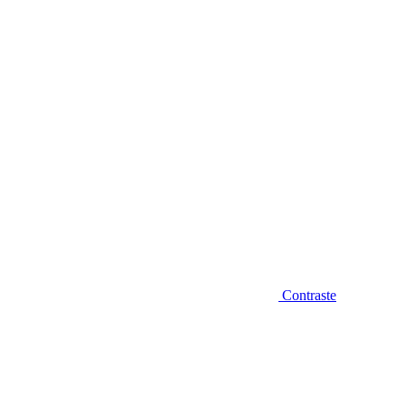
Diminuir fonte
Contraste