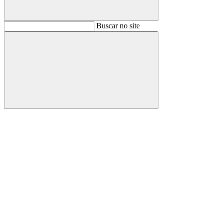
Buscar
Buscar no site
Buscar
Aumentar fonte
Diminuir fonte