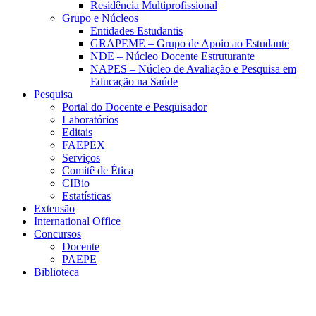
Residência Multiprofissional
Grupo e Núcleos
Entidades Estudantis
GRAPEME – Grupo de Apoio ao Estudante
NDE – Núcleo Docente Estruturante
NAPES – Núcleo de Avaliação e Pesquisa em
Educação na Saúde
Pesquisa
Portal do Docente e Pesquisador
Laboratórios
Editais
FAEPEX
Serviços
Comitê de Ética
CIBio
Estatísticas
Extensão
International Office
Concursos
Docente
PAEPE
Biblioteca
Link para o Facebook