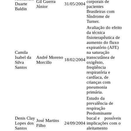
Gil Guerra
corporais de
Duarte
31/05/2004
Júnior
pacientes
Baldin
Brasileiras com
Síndrome de
Turner.
Avaliação do efeito
da técnica
fisioterapêutica de
aumento do fluxo
expiratório (AFE)
Camila
na saturação
Isabel da
André Moreno
transcutânea de
18/02/2004
Silva
Morcillo
oxigênio,
Santos
freqüência
respiratória e
cardíaca, de
crianças com
pneumonia
primária.
Estudo da
prevalência de
respiração
Predominante
Denis Clay
bucal e possíveis
José Martins
Lopes dos
24/09/2004
implicações com o
Filho
Santos
aleitamento