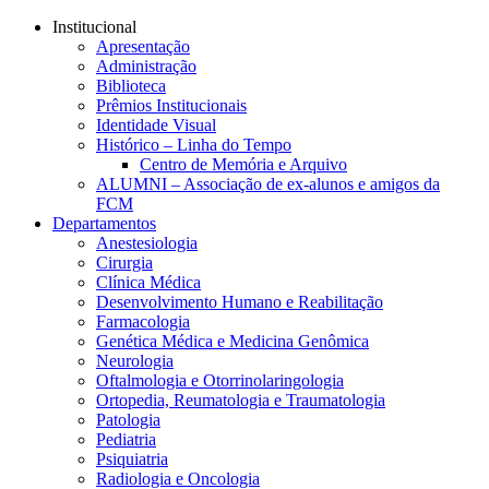
Conteúdo principal
Menu principal
Rodapé
Institucional
Apresentação
Administração
Biblioteca
Prêmios Institucionais
Identidade Visual
Histórico – Linha do Tempo
Centro de Memória e Arquivo
ALUMNI – Associação de ex-alunos e amigos da
FCM
Departamentos
Anestesiologia
Cirurgia
Clínica Médica
Desenvolvimento Humano e Reabilitação
Farmacologia
Genética Médica e Medicina Genômica
Neurologia
Oftalmologia e Otorrinolaringologia
Ortopedia, Reumatologia e Traumatologia
Patologia
Pediatria
Psiquiatria
Radiologia e Oncologia