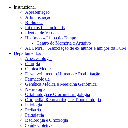
Conteúdo principal
Menu principal
Rodapé
Institucional
Apresentação
Administração
Biblioteca
Prêmios Institucionais
Identidade Visual
Histórico – Linha do Tempo
Centro de Memória e Arquivo
ALUMNI – Associação de ex-alunos e amigos da FCM
Departamentos
Anestesiologia
Cirurgia
Clínica Médica
Desenvolvimento Humano e Reabilitação
Farmacologia
Genética Médica e Medicina Genômica
Neurologia
Oftalmologia e Otorrinolaringologia
Ortopedia, Reumatologia e Traumatologia
Patologia
Pediatria
Psiquiatria
Radiologia e Oncologia
Saúde Coletiva