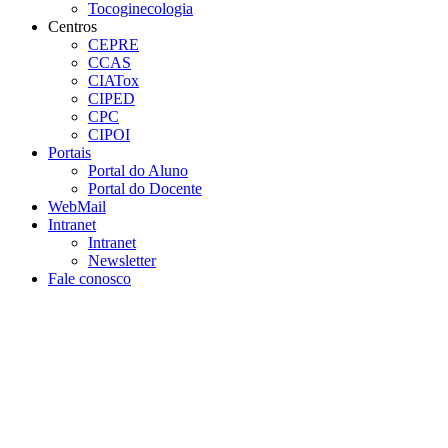
Tocoginecologia
Centros
CEPRE
CCAS
CIATox
CIPED
CPC
CIPOI
Portais
Portal do Aluno
Portal do Docente
WebMail
Intranet
Intranet
Newsletter
Fale conosco
Aumentar fonte