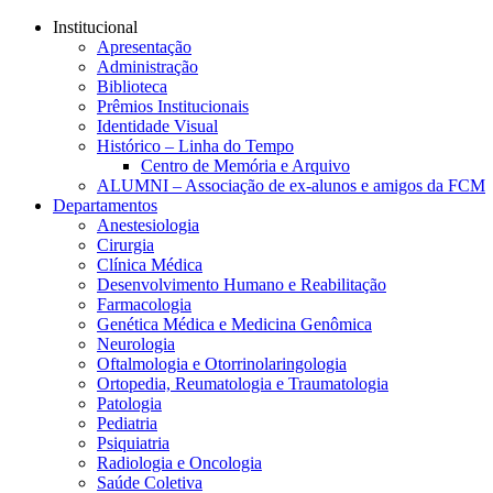
Conteúdo principal
Menu principal
Rodapé
Institucional
Apresentação
Administração
Biblioteca
Prêmios Institucionais
Identidade Visual
Histórico – Linha do Tempo
Centro de Memória e Arquivo
ALUMNI – Associação de ex-alunos e amigos da FCM
Departamentos
Anestesiologia
Cirurgia
Clínica Médica
Desenvolvimento Humano e Reabilitação
Farmacologia
Genética Médica e Medicina Genômica
Neurologia
Oftalmologia e Otorrinolaringologia
Ortopedia, Reumatologia e Traumatologia
Patologia
Pediatria
Psiquiatria
Radiologia e Oncologia
Saúde Coletiva