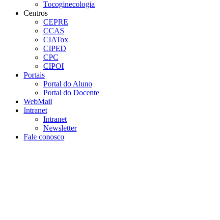
Tocoginecologia
Centros
CEPRE
CCAS
CIATox
CIPED
CPC
CIPOI
Portais
Portal do Aluno
Portal do Docente
WebMail
Intranet
Intranet
Newsletter
Fale conosco
Aumentar fonte