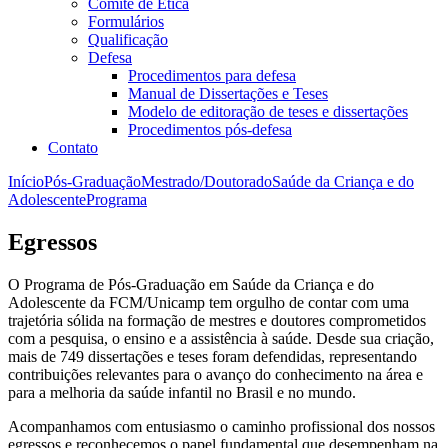
Comitê de Ética
Formulários
Qualificação
Defesa
Procedimentos para defesa
Manual de Dissertações e Teses
Modelo de editoração de teses e dissertações
Procedimentos pós-defesa
Contato
Início
Pós-Graduação
Mestrado/Doutorado
Saúde da Criança e do
Adolescente
Programa
Egressos
O Programa de Pós-Graduação em Saúde da Criança e do
Adolescente da FCM/Unicamp tem orgulho de contar com uma
trajetória sólida na formação de mestres e doutores comprometidos
com a pesquisa, o ensino e a assistência à saúde. Desde sua criação,
mais de 749 dissertações e teses foram defendidas, representando
contribuições relevantes para o avanço do conhecimento na área e
para a melhoria da saúde infantil no Brasil e no mundo.
Acompanhamos com entusiasmo o caminho profissional dos nossos
egressos e reconhecemos o papel fundamental que desempenham na