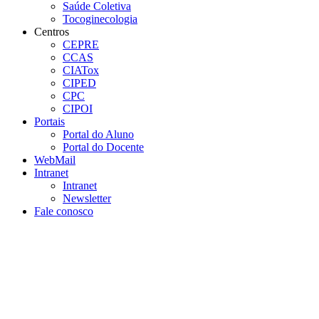
Saúde Coletiva
Tocoginecologia
Centros
CEPRE
CCAS
CIATox
CIPED
CPC
CIPOI
Portais
Portal do Aluno
Portal do Docente
WebMail
Intranet
Intranet
Newsletter
Fale conosco
Aumentar fonte