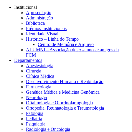
Conteúdo principal
Menu principal
Rodapé
Institucional
Apresentação
Administração
Biblioteca
Prêmios Institucionais
Identidade Visual
Histórico – Linha do Tempo
Centro de Memória e Arquivo
ALUMNI – Associação de ex-alunos e amigos da
FCM
Departamentos
Anestesiologia
Cirurgia
Clínica Médica
Desenvolvimento Humano e Reabilitação
Farmacologia
Genética Médica e Medicina Genômica
Neurologia
Oftalmologia e Otorrinolaringologia
Ortopedia, Reumatologia e Traumatologia
Patologia
Pediatria
Psiquiatria
Radiologia e Oncologia