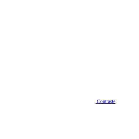
Diminuir fonte
Contraste