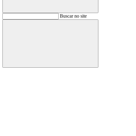
Buscar
Buscar no site
Buscar
Aumentar fonte
Diminuir fonte