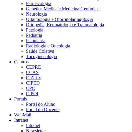
Farmacologia
Genética Médica e Medicina Genômica
Neurologia
Oftalmologia e Otorrinolaringologia
Ortopedia, Reumatologia e Traumatologia
Patologia
Pediatria
Psiquiatria
Radiologia e Oncologia
Saúde Coletiva
Tocoginecologia
Centros
CEPRE
CCAS
CIATox
CIPED
CPC
CIPOI
Portais
Portal do Aluno
Portal do Docente
WebMail
Intranet
Intranet
Newsletter