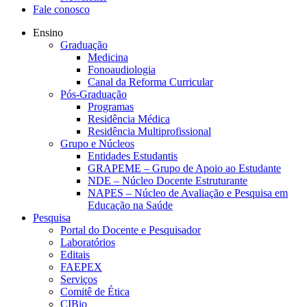
Fale conosco
Ensino
Graduação
Medicina
Fonoaudiologia
Canal da Reforma Curricular
Pós-Graduação
Programas
Residência Médica
Residência Multiprofissional
Grupo e Núcleos
Entidades Estudantis
GRAPEME – Grupo de Apoio ao Estudante
NDE – Núcleo Docente Estruturante
NAPES – Núcleo de Avaliação e Pesquisa em
Educação na Saúde
Pesquisa
Portal do Docente e Pesquisador
Laboratórios
Editais
FAEPEX
Serviços
Comitê de Ética
CIBio