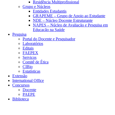
Residência Multiprofissional
Grupo e Núcleos
Entidades Estudantis
GRAPEME – Grupo de Apoio ao Estudante
NDE – Núcleo Docente Estruturante
NAPES – Núcleo de Avaliação e Pesquisa em
Educação na Saúde
Pesquisa
Portal do Docente e Pesquisador
Laboratórios
Editais
FAEPEX
Serviços
Comitê de Ética
CIBio
Estatísticas
Extensão
International Office
Concursos
Docente
PAEPE
Biblioteca
Link para o Facebook