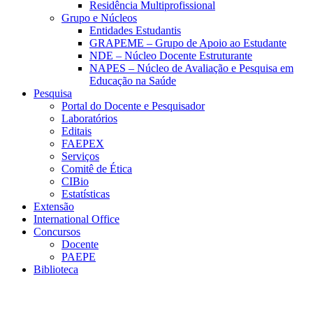
Residência Multiprofissional
Grupo e Núcleos
Entidades Estudantis
GRAPEME – Grupo de Apoio ao Estudante
NDE – Núcleo Docente Estruturante
NAPES – Núcleo de Avaliação e Pesquisa em
Educação na Saúde
Pesquisa
Portal do Docente e Pesquisador
Laboratórios
Editais
FAEPEX
Serviços
Comitê de Ética
CIBio
Estatísticas
Extensão
International Office
Concursos
Docente
PAEPE
Biblioteca
Link para o Facebook