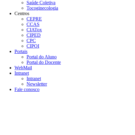
Saúde Coletiva
Tocoginecologia
Centros
CEPRE
CCAS
CIATox
CIPED
CPC
CIPOI
Portais
Portal do Aluno
Portal do Docente
WebMail
Intranet
Intranet
Newsletter
Fale conosco
Aumentar fonte