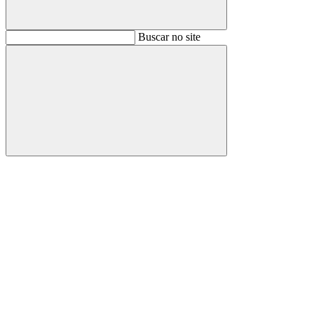
Buscar
Buscar no site
Buscar
Aumentar fonte
Diminuir fonte