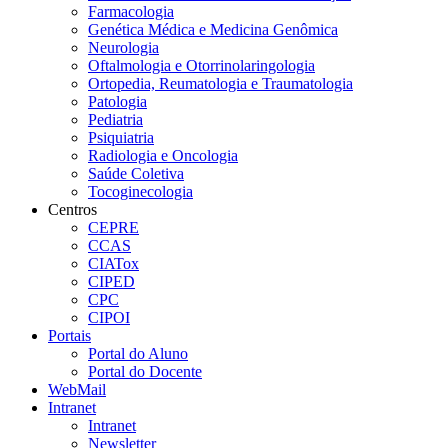
Farmacologia
Genética Médica e Medicina Genômica
Neurologia
Oftalmologia e Otorrinolaringologia
Ortopedia, Reumatologia e Traumatologia
Patologia
Pediatria
Psiquiatria
Radiologia e Oncologia
Saúde Coletiva
Tocoginecologia
Centros
CEPRE
CCAS
CIATox
CIPED
CPC
CIPOI
Portais
Portal do Aluno
Portal do Docente
WebMail
Intranet
Intranet
Newsletter