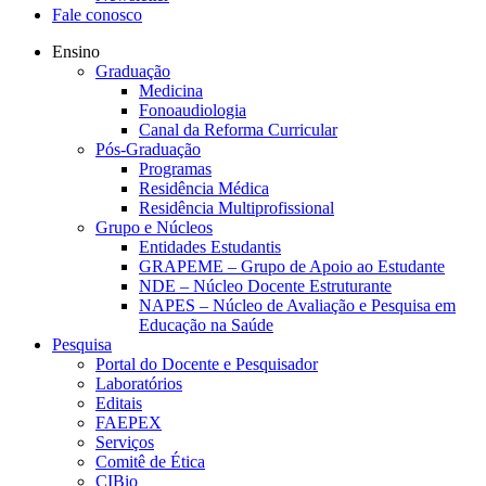
Fale conosco
Ensino
Graduação
Medicina
Fonoaudiologia
Canal da Reforma Curricular
Pós-Graduação
Programas
Residência Médica
Residência Multiprofissional
Grupo e Núcleos
Entidades Estudantis
GRAPEME – Grupo de Apoio ao Estudante
NDE – Núcleo Docente Estruturante
NAPES – Núcleo de Avaliação e Pesquisa em
Educação na Saúde
Pesquisa
Portal do Docente e Pesquisador
Laboratórios
Editais
FAEPEX
Serviços
Comitê de Ética
CIBio