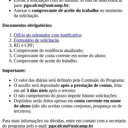
Enviar a solicitação com no mínimo 30 dias de antecedência
para:
pgscafcm@unicamp.br
;
Anexar o
comprovante de aceite do trabalho
no momento
da solicitação.
Documentos obrigatórios:
Ofício do orientador com justificativa;
Formulário de solicitação
RG e CPF;
Comprovante de residência atualizado;
Comprovante de conta corrente em nome do aluno;
Comprovante de aceite do trabalho.
Importante:
O valor das diárias será definido pela Comissão do Programa;
O auxílio será depositado
após a prestação de contas
, feita
em até
3 dias úteis
após o retorno;
O não cumprimento do prazo impede futuras solicitações;
Depósitos serão feitos apenas em
conta corrente em nome
do aluno
(não são aceitas contas conjuntas, poupança ou de
terceiros).
Para mais informações ou dúvidas, entre em contato com a secretaria
do programa pelo e-mail:
pgscafcm@unicamp.br