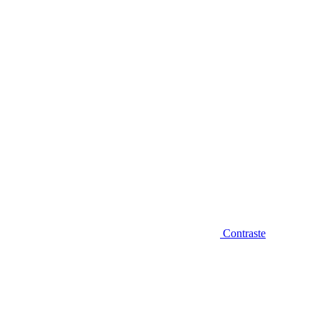
Diminuir fonte
Contraste