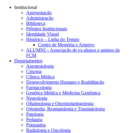
Conteúdo principal
Menu principal
Rodapé
Institucional
Apresentação
Administração
Biblioteca
Prêmios Institucionais
Identidade Visual
Histórico – Linha do Tempo
Centro de Memória e Arquivo
ALUMNI – Associação de ex-alunos e amigos da
FCM
Departamentos
Anestesiologia
Cirurgia
Clínica Médica
Desenvolvimento Humano e Reabilitação
Farmacologia
Genética Médica e Medicina Genômica
Neurologia
Oftalmologia e Otorrinolaringologia
Ortopedia, Reumatologia e Traumatologia
Patologia
Pediatria
Psiquiatria
Radiologia e Oncologia