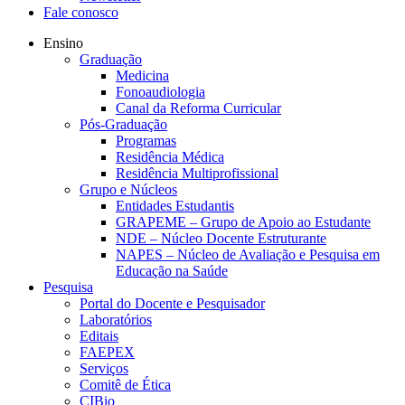
Fale conosco
Ensino
Graduação
Medicina
Fonoaudiologia
Canal da Reforma Curricular
Pós-Graduação
Programas
Residência Médica
Residência Multiprofissional
Grupo e Núcleos
Entidades Estudantis
GRAPEME – Grupo de Apoio ao Estudante
NDE – Núcleo Docente Estruturante
NAPES – Núcleo de Avaliação e Pesquisa em
Educação na Saúde
Pesquisa
Portal do Docente e Pesquisador
Laboratórios
Editais
FAEPEX
Serviços
Comitê de Ética
CIBio