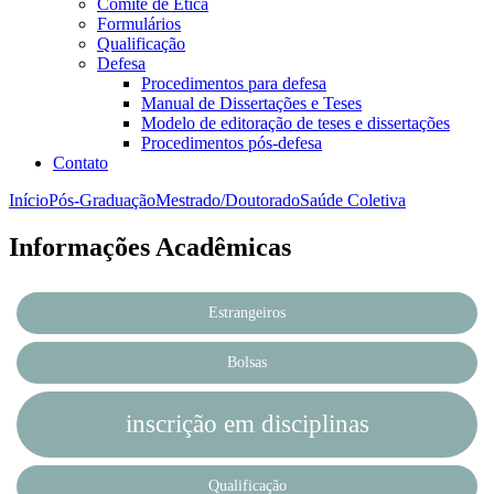
Comitê de Ética
Formulários
Qualificação
Defesa
Procedimentos para defesa
Manual de Dissertações e Teses
Modelo de editoração de teses e dissertações
Procedimentos pós-defesa
Contato
Início
Pós-Graduação
Mestrado/Doutorado
Saúde Coletiva
Informações Acadêmicas
Estrangeiros
Bolsas
inscrição em disciplinas
Qualificação