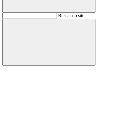
Buscar
Buscar no site
Buscar
Aumentar fonte
Diminuir fonte