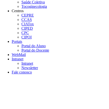
Saúde Coletiva
Tocoginecologia
Centros
CEPRE
CCAS
CIATox
CIPED
CPC
CIPOI
Portais
Portal do Aluno
Portal do Docente
WebMail
Intranet
Intranet
Newsletter
Fale conosco
Aumentar fonte