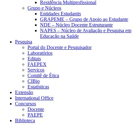
Residência Multiprofissional
Grupo e Núcleos
Entidades Estudantis
GRAPEME – Grupo de Apoio ao Estudante
NDE – Núcleo Docente Estruturante
NAPES – Núcleo de Avaliação e Pesquisa em
Educação na Saúde
Pesquisa
Portal do Docente e Pesquisador
Laboratórios
Editais
FAEPEX
Serviços
Comitê de Ética
CIBio
Estatísticas
Extensão
International Office
Concursos
Docente
PAEPE
Biblioteca
Link para o Facebook