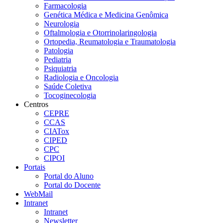
Farmacologia
Genética Médica e Medicina Genômica
Neurologia
Oftalmologia e Otorrinolaringologia
Ortopedia, Reumatologia e Traumatologia
Patologia
Pediatria
Psiquiatria
Radiologia e Oncologia
Saúde Coletiva
Tocoginecologia
Centros
CEPRE
CCAS
CIATox
CIPED
CPC
CIPOI
Portais
Portal do Aluno
Portal do Docente
WebMail
Intranet
Intranet
Newsletter