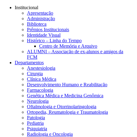
Conteúdo principal
Menu principal
Rodapé
Institucional
Apresentação
Administração
Biblioteca
Prêmios Institucionais
Identidade Visual
Histórico – Linha do Tempo
Centro de Memória e Arquivo
ALUMNI – Associação de ex-alunos e amigos da
FCM
Departamentos
Anestesiologia
Cirurgia
Clínica Médica
Desenvolvimento Humano e Reabilitação
Farmacologia
Genética Médica e Medicina Genômica
Neurologia
Oftalmologia e Otorrinolaringologia
Ortopedia, Reumatologia e Traumatologia
Patologia
Pediatria
Psiquiatria
Radiologia e Oncologia