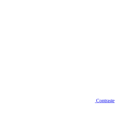
Diminuir fonte
Contraste