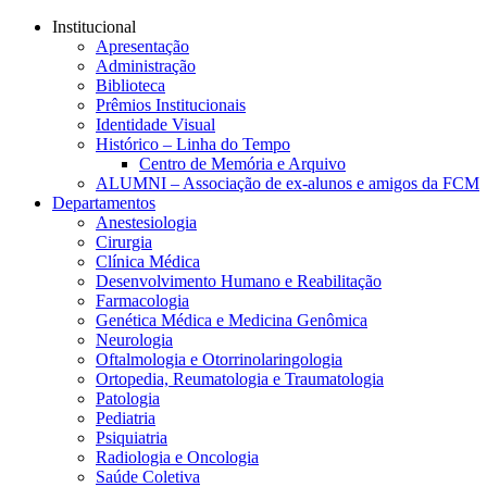
Conteúdo principal
Menu principal
Rodapé
Institucional
Apresentação
Administração
Biblioteca
Prêmios Institucionais
Identidade Visual
Histórico – Linha do Tempo
Centro de Memória e Arquivo
ALUMNI – Associação de ex-alunos e amigos da FCM
Departamentos
Anestesiologia
Cirurgia
Clínica Médica
Desenvolvimento Humano e Reabilitação
Farmacologia
Genética Médica e Medicina Genômica
Neurologia
Oftalmologia e Otorrinolaringologia
Ortopedia, Reumatologia e Traumatologia
Patologia
Pediatria
Psiquiatria
Radiologia e Oncologia
Saúde Coletiva