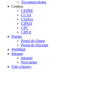
Tocoginecologia
Centros
CEPRE
CCAS
CIATox
CIPED
CPC
CIPOI
Portais
Portal do Aluno
Portal do Docente
WebMail
Intranet
Intranet
Newsletter
Fale conosco
Aumentar fonte