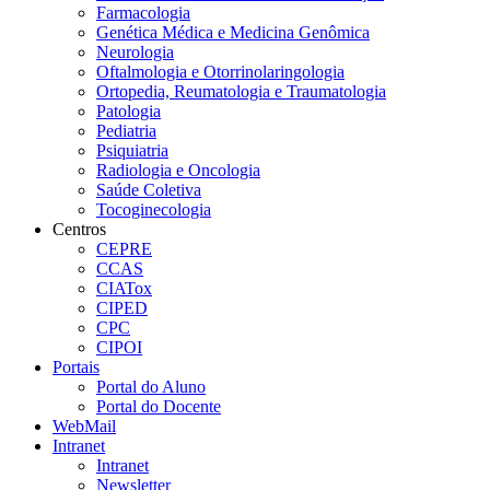
Farmacologia
Genética Médica e Medicina Genômica
Neurologia
Oftalmologia e Otorrinolaringologia
Ortopedia, Reumatologia e Traumatologia
Patologia
Pediatria
Psiquiatria
Radiologia e Oncologia
Saúde Coletiva
Tocoginecologia
Centros
CEPRE
CCAS
CIATox
CIPED
CPC
CIPOI
Portais
Portal do Aluno
Portal do Docente
WebMail
Intranet
Intranet
Newsletter