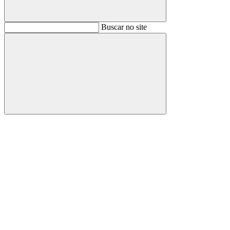
Buscar
Buscar no site
Buscar
Aumentar fonte
Diminuir fonte