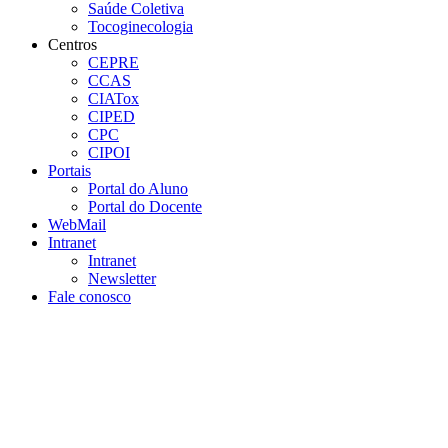
Saúde Coletiva
Tocoginecologia
Centros
CEPRE
CCAS
CIATox
CIPED
CPC
CIPOI
Portais
Portal do Aluno
Portal do Docente
WebMail
Intranet
Intranet
Newsletter
Fale conosco
Aumentar fonte