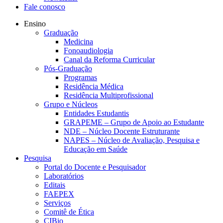
Fale conosco
Ensino
Graduação
Medicina
Fonoaudiologia
Canal da Reforma Curricular
Pós-Graduação
Programas
Residência Médica
Residência Multiprofissional
Grupo e Núcleos
Entidades Estudantis
GRAPEME – Grupo de Apoio ao Estudante
NDE – Núcleo Docente Estruturante
NAPES – Núcleo de Avaliação, Pesquisa e
Educação em Saúde
Pesquisa
Portal do Docente e Pesquisador
Laboratórios
Editais
FAEPEX
Serviços
Comitê de Ética
CIBio