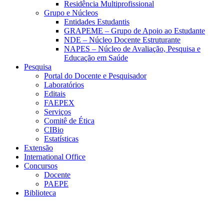
Residência Multiprofissional
Grupo e Núcleos
Entidades Estudantis
GRAPEME – Grupo de Apoio ao Estudante
NDE – Núcleo Docente Estruturante
NAPES – Núcleo de Avaliação, Pesquisa e
Educação em Saúde
Pesquisa
Portal do Docente e Pesquisador
Laboratórios
Editais
FAEPEX
Serviços
Comitê de Ética
CIBio
Estatísticas
Extensão
International Office
Concursos
Docente
PAEPE
Biblioteca
Link para o Facebook