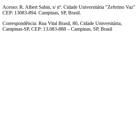
Acesso: R. Albert Sabin, s/ nº. Cidade Universitária "Zeferino Vaz"
CEP: 13083-894. Campinas, SP, Brasil.
Correspondência: Rua Vital Brasil, 80, Cidade Universitária,
Campinas-SP, CEP: 13.083-888 – Campinas, SP, Brasil
Link para o Facebook
Link para o Linkedin
Link para o Instagram