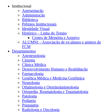
Conteúdo principal
Menu principal
Rodapé
Institucional
Apresentação
Administração
Biblioteca
Prêmios Institucionais
Identidade Visual
Histórico – Linha do Tempo
Centro de Memória e Arquivo
ALUMNI – Associação de ex-alunos e amigos da
FCM
Departamentos
Anestesiologia
Cirurgia
Clínica Médica
Desenvolvimento Humano e Reabilitação
Farmacologia
Genética Médica e Medicina Genômica
Neurologia
Oftalmologia e Otorrinolaringologia
Ortopedia, Reumatologia e Traumatologia
Patologia
Pediatria
Psiquiatria
Radiologia e Oncologia