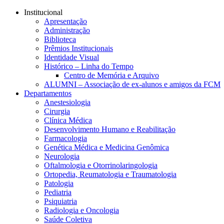
Conteúdo principal
Menu principal
Rodapé
Institucional
Apresentação
Administração
Biblioteca
Prêmios Institucionais
Identidade Visual
Histórico – Linha do Tempo
Centro de Memória e Arquivo
ALUMNI – Associação de ex-alunos e amigos da FCM
Departamentos
Anestesiologia
Cirurgia
Clínica Médica
Desenvolvimento Humano e Reabilitação
Farmacologia
Genética Médica e Medicina Genômica
Neurologia
Oftalmologia e Otorrinolaringologia
Ortopedia, Reumatologia e Traumatologia
Patologia
Pediatria
Psiquiatria
Radiologia e Oncologia
Saúde Coletiva