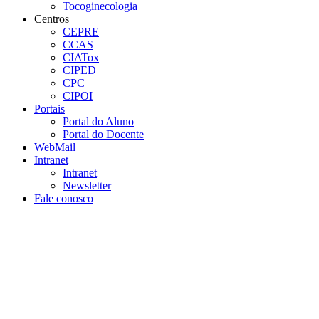
Tocoginecologia
Centros
CEPRE
CCAS
CIATox
CIPED
CPC
CIPOI
Portais
Portal do Aluno
Portal do Docente
WebMail
Intranet
Intranet
Newsletter
Fale conosco
Aumentar fonte