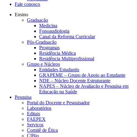
Fale conosco
Ensino
Graduação
Medicina
Fonoaudiologia
Canal da Reforma Curricular
Pós-Graduação
Programas
Residência Médica
Residência Multiprofissional
Grupo e Núcleos
Entidades Estudantis
GRAPEME – Grupo de Apoio ao Estudante
NDE – Núcleo Docente Estruturante
NAPES – Núcleo de Avaliação e Pesquisa em
Educação na Saúde
Pesquisa
Portal do Docente e Pesquisador
Laboratórios
Editais
FAEPEX
Serviços
Comitê de Ética
CIBio