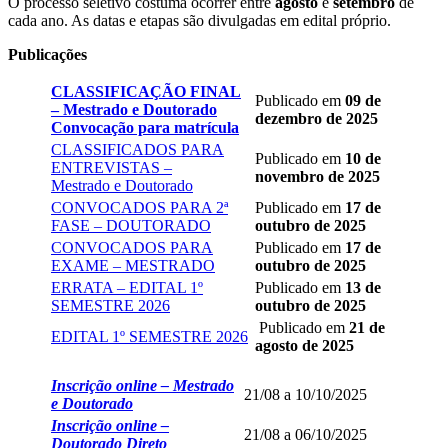
O processo seletivo costuma ocorrer entre
agosto
e
setembro
de
cada ano. As datas e etapas são divulgadas em edital próprio.
Publicações
CLASSIFICAÇÃO FINAL
Publicado em
09 de
– Mestrado e Doutorado
dezembro de 2025
Convocação para matrícula
CLASSIFICADOS PARA
Publicado em
10 de
ENTREVISTAS –
novembro de 2025
Mestrado e Doutorado
CONVOCADOS PARA 2ª
Publicado em
17 de
FASE – DOUTORADO
outubro de 2025
CONVOCADOS PARA
Publicado em
17 de
EXAME – MESTRADO
outubro de 2025
ERRATA – EDITAL 1º
Publicado em
13 de
SEMESTRE 2026
outubro de 2025
Publicado em
21 de
EDITAL 1º SEMESTRE 2026
agosto de 2025
Inscrição online – Mestrado
21/08 a 10/10/2025
e Doutorado
Inscrição online –
21/08 a 06/10/2025
Doutorado Direto