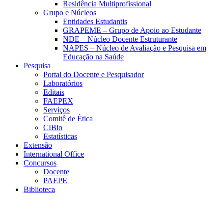
Residência Multiprofissional
Grupo e Núcleos
Entidades Estudantis
GRAPEME – Grupo de Apoio ao Estudante
NDE – Núcleo Docente Estruturante
NAPES – Núcleo de Avaliação e Pesquisa em
Educação na Saúde
Pesquisa
Portal do Docente e Pesquisador
Laboratórios
Editais
FAEPEX
Serviços
Comitê de Ética
CIBio
Estatísticas
Extensão
International Office
Concursos
Docente
PAEPE
Biblioteca
Link para o Facebook