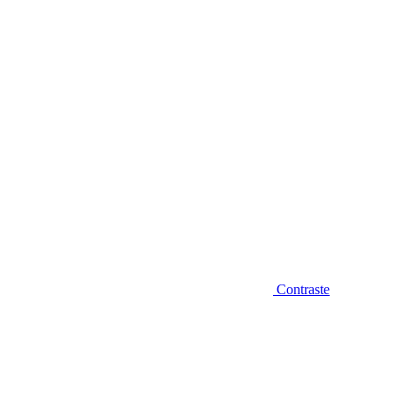
Diminuir fonte
Contraste