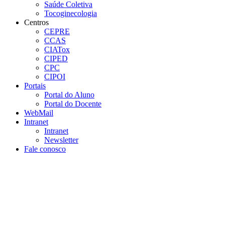
Saúde Coletiva
Tocoginecologia
Centros
CEPRE
CCAS
CIATox
CIPED
CPC
CIPOI
Portais
Portal do Aluno
Portal do Docente
WebMail
Intranet
Intranet
Newsletter
Fale conosco
Aumentar fonte