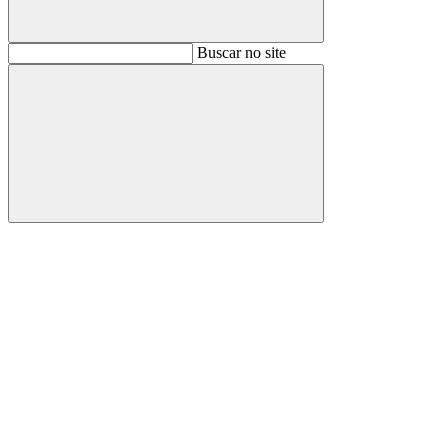
Buscar
Buscar no site
Buscar
Aumentar fonte
Diminuir fonte