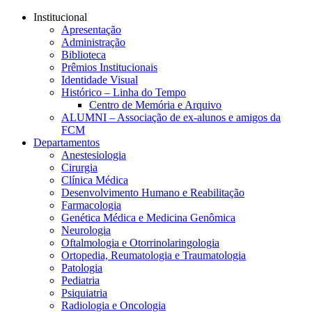
Conteúdo principal
Menu principal
Rodapé
Institucional
Apresentação
Administração
Biblioteca
Prêmios Institucionais
Identidade Visual
Histórico – Linha do Tempo
Centro de Memória e Arquivo
ALUMNI – Associação de ex-alunos e amigos da
FCM
Departamentos
Anestesiologia
Cirurgia
Clínica Médica
Desenvolvimento Humano e Reabilitação
Farmacologia
Genética Médica e Medicina Genômica
Neurologia
Oftalmologia e Otorrinolaringologia
Ortopedia, Reumatologia e Traumatologia
Patologia
Pediatria
Psiquiatria
Radiologia e Oncologia