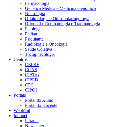
Farmacologia
Genética Médica e Medicina Genômica
Neurologia
Oftalmologia e Otorrinolaringologia
Ortopedia, Reumatologia e Traumatologia
Patologia
Pediatria
Psiquiatria
Radiologia e Oncologia
Saúde Coletiva
Tocoginecologia
Centros
CEPRE
CCAS
CIATox
CIPED
CPC
CIPOI
Portais
Portal do Aluno
Portal do Docente
WebMail
Intranet
Intranet
Newsletter