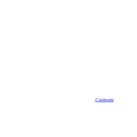
Diminuir fonte
Contraste