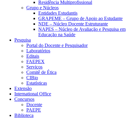
Residência Multiprofissional
Grupo e Núcleos
Entidades Estudantis
GRAPEME – Grupo de Apoio ao Estudante
NDE – Núcleo Docente Estruturante
NAPES – Núcleo de Avaliação e Pesquisa em
Educação na Saúde
Pesquisa
Portal do Docente e Pesquisador
Laboratórios
Editais
FAEPEX
Serviços
Comitê de Ética
CIBio
Estatísticas
Extensão
International Office
Concursos
Docente
PAEPE
Biblioteca
Link para o Facebook