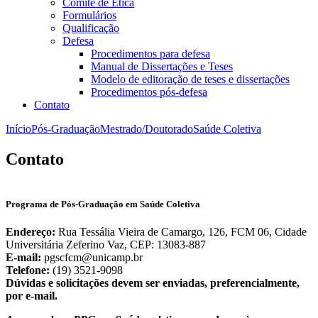
Comitê de Ética
Formulários
Qualificação
Defesa
Procedimentos para defesa
Manual de Dissertações e Teses
Modelo de editoração de teses e dissertações
Procedimentos pós-defesa
Contato
Início
Pós-Graduação
Mestrado/Doutorado
Saúde Coletiva
Contato
Programa de Pós-Graduação em Saúde Coletiva
Endereço:
Rua Tessália Vieira de Camargo, 126, FCM 06, Cidade
Universitária Zeferino Vaz, CEP: 13083-887
E-mail:
pgscfcm@unicamp.br
Telefone:
(19) 3521-9098
Dúvidas e solicitações devem ser enviadas, preferencialmente,
por e-mail.