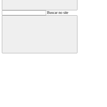
Buscar
Buscar no site
Buscar
Aumentar fonte
Diminuir fonte