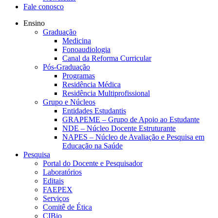
Fale conosco
Ensino
Graduação
Medicina
Fonoaudiologia
Canal da Reforma Curricular
Pós-Graduação
Programas
Residência Médica
Residência Multiprofissional
Grupo e Núcleos
Entidades Estudantis
GRAPEME – Grupo de Apoio ao Estudante
NDE – Núcleo Docente Estruturante
NAPES – Núcleo de Avaliação e Pesquisa em
Educação na Saúde
Pesquisa
Portal do Docente e Pesquisador
Laboratórios
Editais
FAEPEX
Serviços
Comitê de Ética
CIBio