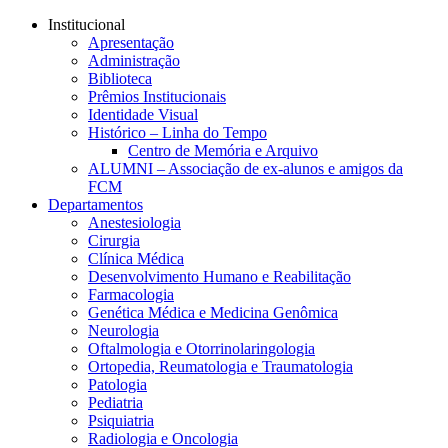
Conteúdo principal
Menu principal
Rodapé
Institucional
Apresentação
Administração
Biblioteca
Prêmios Institucionais
Identidade Visual
Histórico – Linha do Tempo
Centro de Memória e Arquivo
ALUMNI – Associação de ex-alunos e amigos da
FCM
Departamentos
Anestesiologia
Cirurgia
Clínica Médica
Desenvolvimento Humano e Reabilitação
Farmacologia
Genética Médica e Medicina Genômica
Neurologia
Oftalmologia e Otorrinolaringologia
Ortopedia, Reumatologia e Traumatologia
Patologia
Pediatria
Psiquiatria
Radiologia e Oncologia