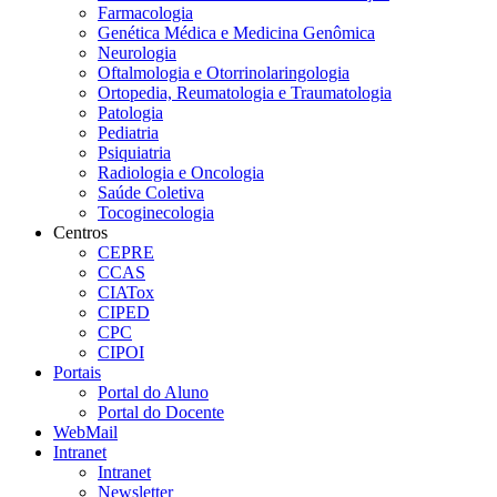
Farmacologia
Genética Médica e Medicina Genômica
Neurologia
Oftalmologia e Otorrinolaringologia
Ortopedia, Reumatologia e Traumatologia
Patologia
Pediatria
Psiquiatria
Radiologia e Oncologia
Saúde Coletiva
Tocoginecologia
Centros
CEPRE
CCAS
CIATox
CIPED
CPC
CIPOI
Portais
Portal do Aluno
Portal do Docente
WebMail
Intranet
Intranet
Newsletter