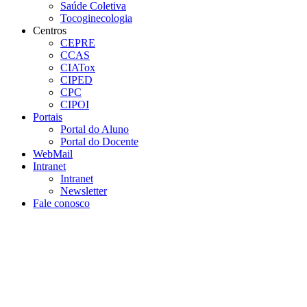
Saúde Coletiva
Tocoginecologia
Centros
CEPRE
CCAS
CIATox
CIPED
CPC
CIPOI
Portais
Portal do Aluno
Portal do Docente
WebMail
Intranet
Intranet
Newsletter
Fale conosco
Aumentar fonte