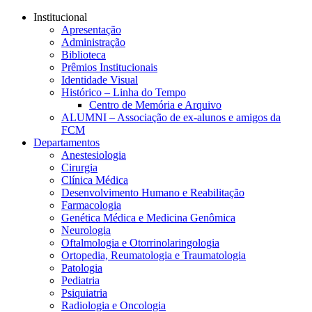
Conteúdo principal
Menu principal
Rodapé
Institucional
Apresentação
Administração
Biblioteca
Prêmios Institucionais
Identidade Visual
Histórico – Linha do Tempo
Centro de Memória e Arquivo
ALUMNI – Associação de ex-alunos e amigos da
FCM
Departamentos
Anestesiologia
Cirurgia
Clínica Médica
Desenvolvimento Humano e Reabilitação
Farmacologia
Genética Médica e Medicina Genômica
Neurologia
Oftalmologia e Otorrinolaringologia
Ortopedia, Reumatologia e Traumatologia
Patologia
Pediatria
Psiquiatria
Radiologia e Oncologia