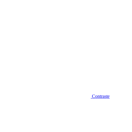
Diminuir fonte
Contraste