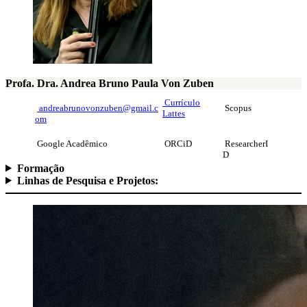
Profa. Dra. Andrea Bruno Paula Von Zuben
Currículo
andreabrunovonzuben@gmail.c
Scopus
Lattes
om
Google Acadêmico
ORCiD
ResearcherI
D
Formação
Linhas de Pesquisa e Projetos: