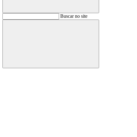
Buscar
Buscar no site
Buscar
Aumentar fonte
Diminuir fonte