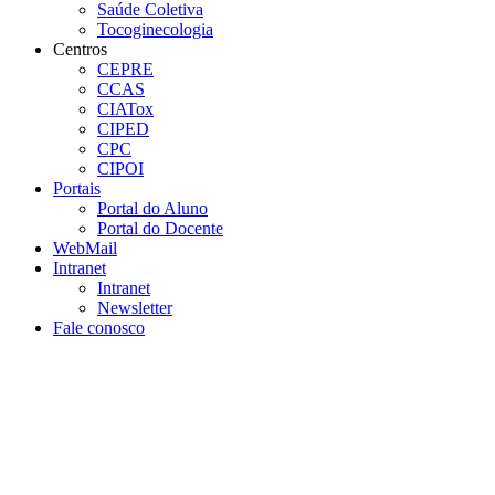
Saúde Coletiva
Tocoginecologia
Centros
CEPRE
CCAS
CIATox
CIPED
CPC
CIPOI
Portais
Portal do Aluno
Portal do Docente
WebMail
Intranet
Intranet
Newsletter
Fale conosco
Aumentar fonte