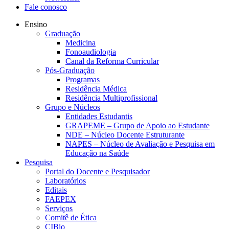
Fale conosco
Ensino
Graduação
Medicina
Fonoaudiologia
Canal da Reforma Curricular
Pós-Graduação
Programas
Residência Médica
Residência Multiprofissional
Grupo e Núcleos
Entidades Estudantis
GRAPEME – Grupo de Apoio ao Estudante
NDE – Núcleo Docente Estruturante
NAPES – Núcleo de Avaliação e Pesquisa em
Educação na Saúde
Pesquisa
Portal do Docente e Pesquisador
Laboratórios
Editais
FAEPEX
Serviços
Comitê de Ética
CIBio