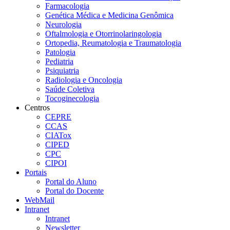
Farmacologia
Genética Médica e Medicina Genômica
Neurologia
Oftalmologia e Otorrinolaringologia
Ortopedia, Reumatologia e Traumatologia
Patologia
Pediatria
Psiquiatria
Radiologia e Oncologia
Saúde Coletiva
Tocoginecologia
Centros
CEPRE
CCAS
CIATox
CIPED
CPC
CIPOI
Portais
Portal do Aluno
Portal do Docente
WebMail
Intranet
Intranet
Newsletter