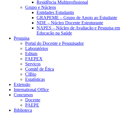
Residência Multiprofissional
Grupo e Núcleos
Entidades Estudantis
GRAPEME – Grupo de Apoio ao Estudante
NDE – Núcleo Docente Estruturante
NAPES – Núcleo de Avaliação e Pesquisa em
Educação na Saúde
Pesquisa
Portal do Docente e Pesquisador
Laboratórios
Editais
FAEPEX
Serviços
Comitê de Ética
CIBio
Estatísticas
Extensão
International Office
Concursos
Docente
PAEPE
Biblioteca
Link para o Facebook