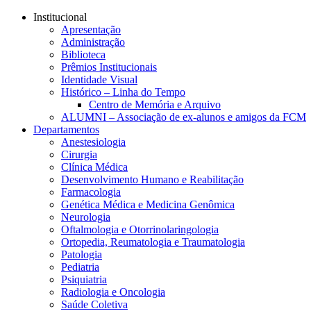
Conteúdo principal
Menu principal
Rodapé
Institucional
Apresentação
Administração
Biblioteca
Prêmios Institucionais
Identidade Visual
Histórico – Linha do Tempo
Centro de Memória e Arquivo
ALUMNI – Associação de ex-alunos e amigos da FCM
Departamentos
Anestesiologia
Cirurgia
Clínica Médica
Desenvolvimento Humano e Reabilitação
Farmacologia
Genética Médica e Medicina Genômica
Neurologia
Oftalmologia e Otorrinolaringologia
Ortopedia, Reumatologia e Traumatologia
Patologia
Pediatria
Psiquiatria
Radiologia e Oncologia
Saúde Coletiva