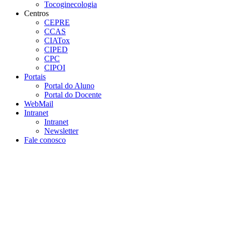
Tocoginecologia
Centros
CEPRE
CCAS
CIATox
CIPED
CPC
CIPOI
Portais
Portal do Aluno
Portal do Docente
WebMail
Intranet
Intranet
Newsletter
Fale conosco
Aumentar fonte