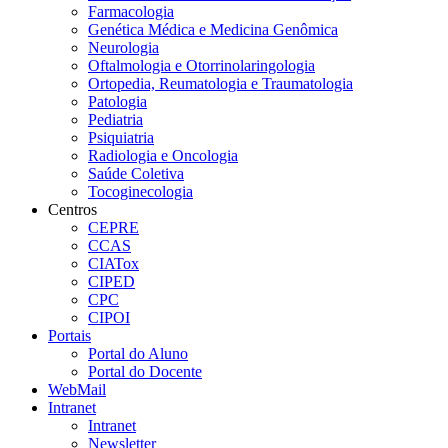
Farmacologia
Genética Médica e Medicina Genômica
Neurologia
Oftalmologia e Otorrinolaringologia
Ortopedia, Reumatologia e Traumatologia
Patologia
Pediatria
Psiquiatria
Radiologia e Oncologia
Saúde Coletiva
Tocoginecologia
Centros
CEPRE
CCAS
CIATox
CIPED
CPC
CIPOI
Portais
Portal do Aluno
Portal do Docente
WebMail
Intranet
Intranet
Newsletter