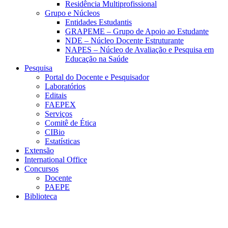
Residência Multiprofissional
Grupo e Núcleos
Entidades Estudantis
GRAPEME – Grupo de Apoio ao Estudante
NDE – Núcleo Docente Estruturante
NAPES – Núcleo de Avaliação e Pesquisa em
Educação na Saúde
Pesquisa
Portal do Docente e Pesquisador
Laboratórios
Editais
FAEPEX
Serviços
Comitê de Ética
CIBio
Estatísticas
Extensão
International Office
Concursos
Docente
PAEPE
Biblioteca
Link para o Facebook