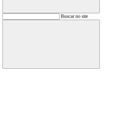
Buscar
Buscar no site
Buscar
Aumentar fonte
Diminuir fonte