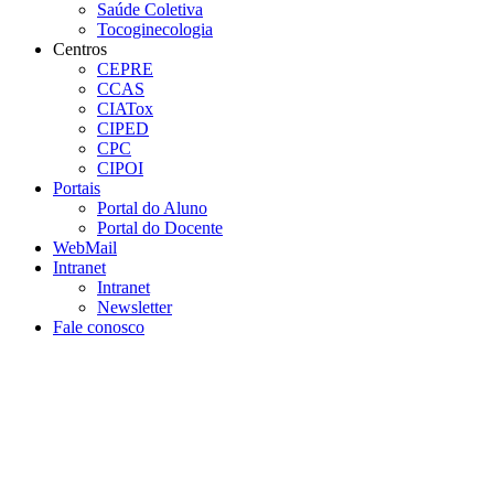
Saúde Coletiva
Tocoginecologia
Centros
CEPRE
CCAS
CIATox
CIPED
CPC
CIPOI
Portais
Portal do Aluno
Portal do Docente
WebMail
Intranet
Intranet
Newsletter
Fale conosco
Aumentar fonte