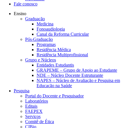
Fale conosco
Ensino
Graduação
Medicina
Fonoaudiologia
Canal da Reforma Curricular
Pós-Graduação
Programas
Residência Médica
Residência Multiprofissional
Grupo e Núcleos
Entidades Estudantis
GRAPEME – Grupo de Apoio ao Estudante
NDE – Núcleo Docente Estruturante
NAPES – Núcleo de Avaliação e Pesquisa em
Educação na Saúde
Pesquisa
Portal do Docente e Pesquisador
Laboratórios
Editais
FAEPEX
Serviços
Comitê de Ética
CIBio