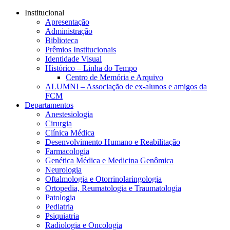
Conteúdo principal
Menu principal
Rodapé
Institucional
Apresentação
Administração
Biblioteca
Prêmios Institucionais
Identidade Visual
Histórico – Linha do Tempo
Centro de Memória e Arquivo
ALUMNI – Associação de ex-alunos e amigos da
FCM
Departamentos
Anestesiologia
Cirurgia
Clínica Médica
Desenvolvimento Humano e Reabilitação
Farmacologia
Genética Médica e Medicina Genômica
Neurologia
Oftalmologia e Otorrinolaringologia
Ortopedia, Reumatologia e Traumatologia
Patologia
Pediatria
Psiquiatria
Radiologia e Oncologia