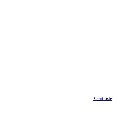
Diminuir fonte
Contraste