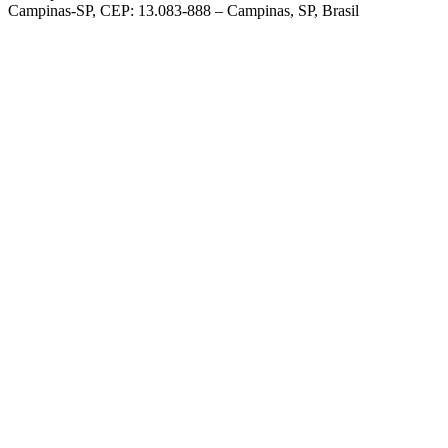
Campinas-SP, CEP: 13.083-888 – Campinas, SP, Brasil
Link para o Facebook
Link para o Linkedin
Link para o Instagram