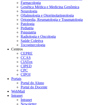
Farmacologia
Genética Médica e Medicina Genômica
Neurologia
Oftalmologia e Otorrinolaringologia
Ortopedia, Reumatologia e Traumatologia
Patologia
Pediatria
Psiquiatria
Radiologia e Oncologia
Saúde Coletiva
Tocoginecologia
Centros
CEPRE
CCAS
CIATox
CIPED
CPC
CIPOI
Portais
Portal do Aluno
Portal do Docente
WebMail
Intranet
Intranet
Newsletter