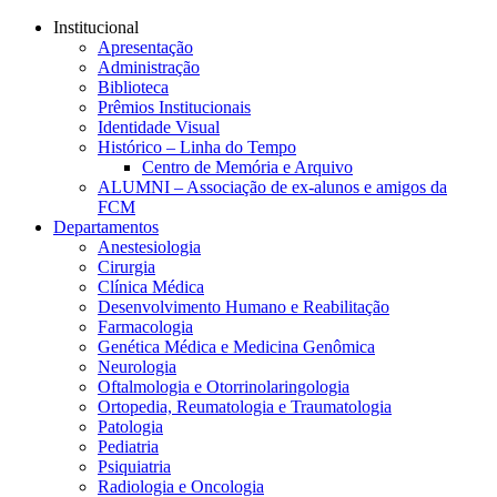
Conteúdo principal
Menu principal
Rodapé
Institucional
Apresentação
Administração
Biblioteca
Prêmios Institucionais
Identidade Visual
Histórico – Linha do Tempo
Centro de Memória e Arquivo
ALUMNI – Associação de ex-alunos e amigos da
FCM
Departamentos
Anestesiologia
Cirurgia
Clínica Médica
Desenvolvimento Humano e Reabilitação
Farmacologia
Genética Médica e Medicina Genômica
Neurologia
Oftalmologia e Otorrinolaringologia
Ortopedia, Reumatologia e Traumatologia
Patologia
Pediatria
Psiquiatria
Radiologia e Oncologia