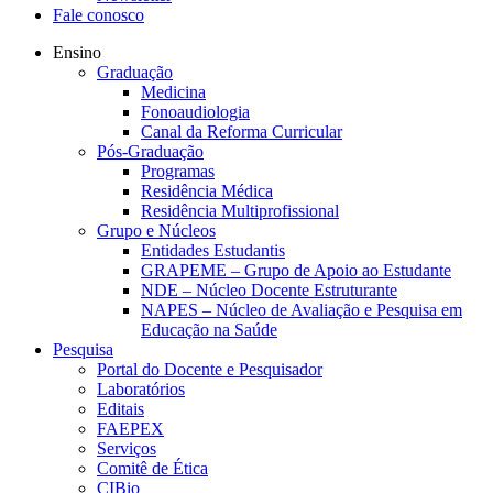
Fale conosco
Ensino
Graduação
Medicina
Fonoaudiologia
Canal da Reforma Curricular
Pós-Graduação
Programas
Residência Médica
Residência Multiprofissional
Grupo e Núcleos
Entidades Estudantis
GRAPEME – Grupo de Apoio ao Estudante
NDE – Núcleo Docente Estruturante
NAPES – Núcleo de Avaliação e Pesquisa em
Educação na Saúde
Pesquisa
Portal do Docente e Pesquisador
Laboratórios
Editais
FAEPEX
Serviços
Comitê de Ética
CIBio