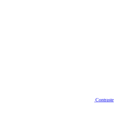
Diminuir fonte
Contraste