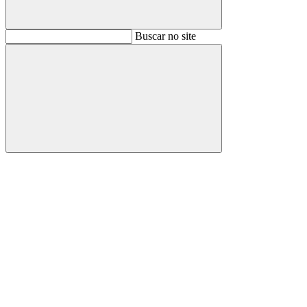
Buscar
Buscar no site
Buscar
Aumentar fonte
Diminuir fonte