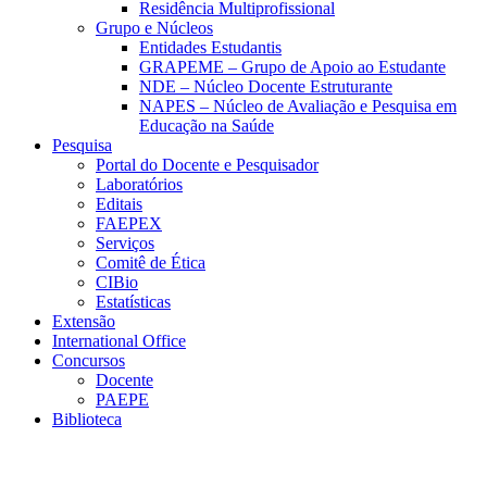
Residência Multiprofissional
Grupo e Núcleos
Entidades Estudantis
GRAPEME – Grupo de Apoio ao Estudante
NDE – Núcleo Docente Estruturante
NAPES – Núcleo de Avaliação e Pesquisa em
Educação na Saúde
Pesquisa
Portal do Docente e Pesquisador
Laboratórios
Editais
FAEPEX
Serviços
Comitê de Ética
CIBio
Estatísticas
Extensão
International Office
Concursos
Docente
PAEPE
Biblioteca
Link para o Facebook