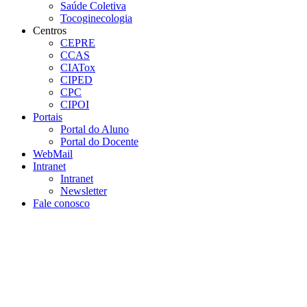
Saúde Coletiva
Tocoginecologia
Centros
CEPRE
CCAS
CIATox
CIPED
CPC
CIPOI
Portais
Portal do Aluno
Portal do Docente
WebMail
Intranet
Intranet
Newsletter
Fale conosco
Aumentar fonte