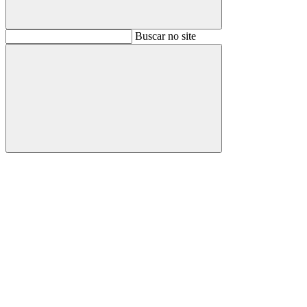
Buscar
Buscar no site
Buscar
Aumentar fonte
Diminuir fonte