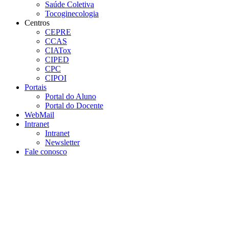
Saúde Coletiva
Tocoginecologia
Centros
CEPRE
CCAS
CIATox
CIPED
CPC
CIPOI
Portais
Portal do Aluno
Portal do Docente
WebMail
Intranet
Intranet
Newsletter
Fale conosco
Aumentar fonte