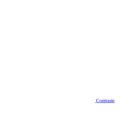
Diminuir fonte
Contraste