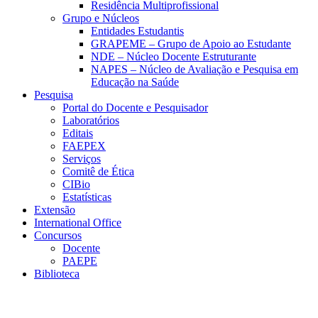
Residência Multiprofissional
Grupo e Núcleos
Entidades Estudantis
GRAPEME – Grupo de Apoio ao Estudante
NDE – Núcleo Docente Estruturante
NAPES – Núcleo de Avaliação e Pesquisa em
Educação na Saúde
Pesquisa
Portal do Docente e Pesquisador
Laboratórios
Editais
FAEPEX
Serviços
Comitê de Ética
CIBio
Estatísticas
Extensão
International Office
Concursos
Docente
PAEPE
Biblioteca
Link para o Facebook