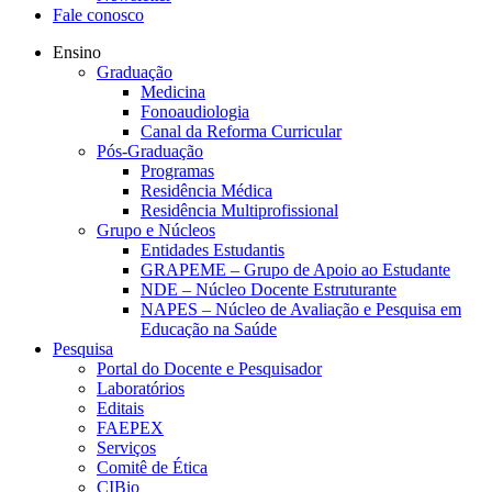
Fale conosco
Ensino
Graduação
Medicina
Fonoaudiologia
Canal da Reforma Curricular
Pós-Graduação
Programas
Residência Médica
Residência Multiprofissional
Grupo e Núcleos
Entidades Estudantis
GRAPEME – Grupo de Apoio ao Estudante
NDE – Núcleo Docente Estruturante
NAPES – Núcleo de Avaliação e Pesquisa em
Educação na Saúde
Pesquisa
Portal do Docente e Pesquisador
Laboratórios
Editais
FAEPEX
Serviços
Comitê de Ética
CIBio