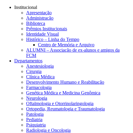
Conteúdo principal
Menu principal
Rodapé
Institucional
Apresentação
Administração
Biblioteca
Prêmios Institucionais
Identidade Visual
Histórico – Linha do Tempo
Centro de Memória e Arquivo
ALUMNI – Associação de ex-alunos e amigos da
FCM
Departamentos
Anestesiologia
Cirurgia
Clínica Médica
Desenvolvimento Humano e Reabilitação
Farmacologia
Genética Médica e Medicina Genômica
Neurologia
Oftalmologia e Otorrinolaringologia
Ortopedia, Reumatologia e Traumatologia
Patologia
Pediatria
Psiquiatria
Radiologia e Oncologia