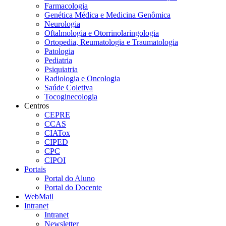
Farmacologia
Genética Médica e Medicina Genômica
Neurologia
Oftalmologia e Otorrinolaringologia
Ortopedia, Reumatologia e Traumatologia
Patologia
Pediatria
Psiquiatria
Radiologia e Oncologia
Saúde Coletiva
Tocoginecologia
Centros
CEPRE
CCAS
CIATox
CIPED
CPC
CIPOI
Portais
Portal do Aluno
Portal do Docente
WebMail
Intranet
Intranet
Newsletter