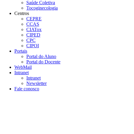
Saúde Coletiva
Tocoginecologia
Centros
CEPRE
CCAS
CIATox
CIPED
CPC
CIPOI
Portais
Portal do Aluno
Portal do Docente
WebMail
Intranet
Intranet
Newsletter
Fale conosco
Aumentar fonte