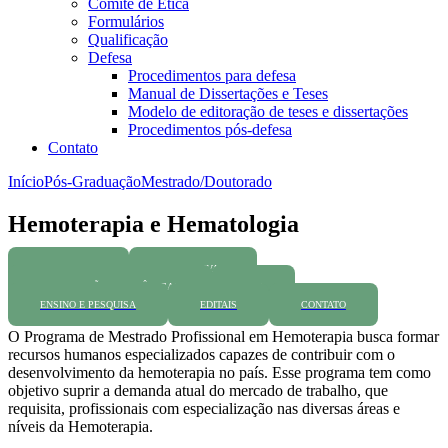
Comitê de Ética
Formulários
Qualificação
Defesa
Procedimentos para defesa
Manual de Dissertações e Teses
Modelo de editoração de teses e dissertações
Procedimentos pós-defesa
Contato
Início
Pós-Graduação
Mestrado/Doutorado
Hemoterapia e Hematologia
PROGRAMA
NORMATIVAS
INFORMAÇÕES ACADÊMICAS
FAQ
ENSINO E PESQUISA
EDITAIS
CONTATO
O Programa de Mestrado Profissional em Hemoterapia busca formar
recursos humanos especializados capazes de contribuir com o
desenvolvimento da hemoterapia no país. Esse programa tem como
objetivo suprir a demanda atual do mercado de trabalho, que
requisita, profissionais com especialização nas diversas áreas e
níveis da Hemoterapia.