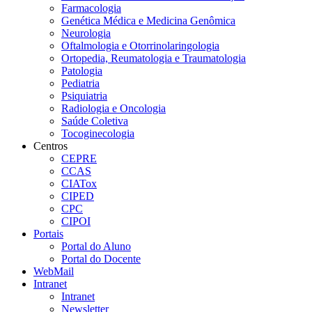
Farmacologia
Genética Médica e Medicina Genômica
Neurologia
Oftalmologia e Otorrinolaringologia
Ortopedia, Reumatologia e Traumatologia
Patologia
Pediatria
Psiquiatria
Radiologia e Oncologia
Saúde Coletiva
Tocoginecologia
Centros
CEPRE
CCAS
CIATox
CIPED
CPC
CIPOI
Portais
Portal do Aluno
Portal do Docente
WebMail
Intranet
Intranet
Newsletter