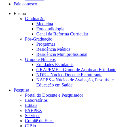
Fale conosco
Ensino
Graduação
Medicina
Fonoaudiologia
Canal da Reforma Curricular
Pós-Graduação
Programas
Residência Médica
Residência Multiprofissional
Grupo e Núcleos
Entidades Estudantis
GRAPEME – Grupo de Apoio ao Estudante
NDE – Núcleo Docente Estruturante
NAPES – Núcleo de Avaliação, Pesquisa e
Educação em Saúde
Pesquisa
Portal do Docente e Pesquisador
Laboratórios
Editais
FAEPEX
Serviços
Comitê de Ética
CIBio