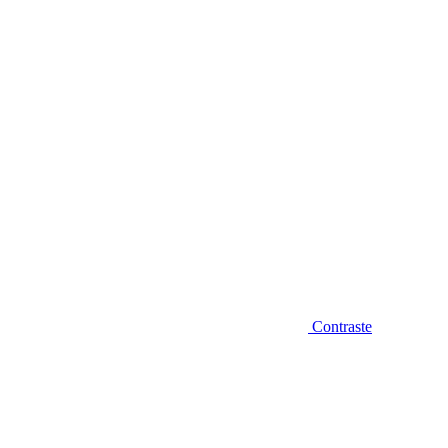
Diminuir fonte
Contraste