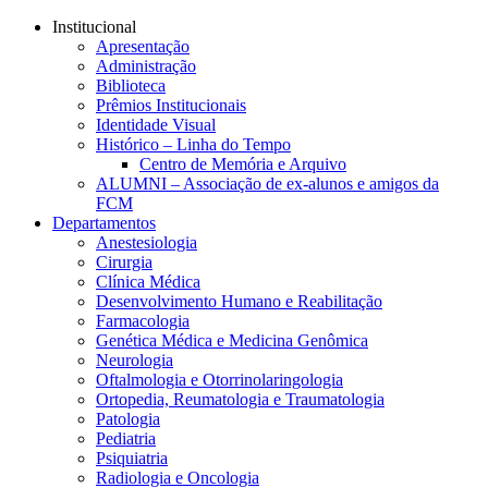
Conteúdo principal
Menu principal
Rodapé
Institucional
Apresentação
Administração
Biblioteca
Prêmios Institucionais
Identidade Visual
Histórico – Linha do Tempo
Centro de Memória e Arquivo
ALUMNI – Associação de ex-alunos e amigos da
FCM
Departamentos
Anestesiologia
Cirurgia
Clínica Médica
Desenvolvimento Humano e Reabilitação
Farmacologia
Genética Médica e Medicina Genômica
Neurologia
Oftalmologia e Otorrinolaringologia
Ortopedia, Reumatologia e Traumatologia
Patologia
Pediatria
Psiquiatria
Radiologia e Oncologia