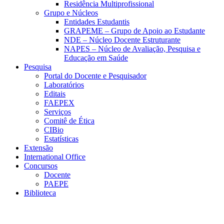
Residência Multiprofissional
Grupo e Núcleos
Entidades Estudantis
GRAPEME – Grupo de Apoio ao Estudante
NDE – Núcleo Docente Estruturante
NAPES – Núcleo de Avaliação, Pesquisa e
Educação em Saúde
Pesquisa
Portal do Docente e Pesquisador
Laboratórios
Editais
FAEPEX
Serviços
Comitê de Ética
CIBio
Estatísticas
Extensão
International Office
Concursos
Docente
PAEPE
Biblioteca
Link para o Facebook