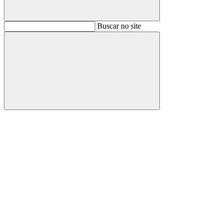
Buscar
Buscar no site
Buscar
Aumentar fonte
Diminuir fonte