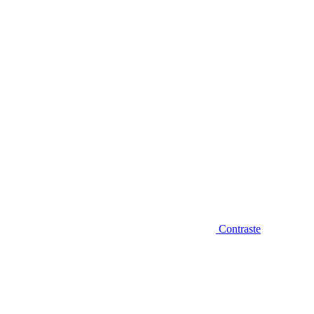
Diminuir fonte
Contraste