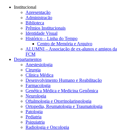
Conteúdo principal
Menu principal
Rodapé
Institucional
Apresentação
Administração
Biblioteca
Prêmios Institucionais
Identidade Visual
Histórico – Linha do Tempo
Centro de Memória e Arquivo
ALUMNI – Associação de ex-alunos e amigos da
FCM
Departamentos
Anestesiologia
Cirurgia
Clínica Médica
Desenvolvimento Humano e Reabilitação
Farmacologia
Genética Médica e Medicina Genômica
Neurologia
Oftalmologia e Otorrinolaringologia
Ortopedia, Reumatologia e Traumatologia
Patologia
Pediatria
Psiquiatria
Radiologia e Oncologia