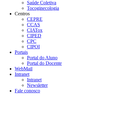
Saúde Coletiva
Tocoginecologia
Centros
CEPRE
CCAS
CIATox
CIPED
CPC
CIPOI
Portais
Portal do Aluno
Portal do Docente
WebMail
Intranet
Intranet
Newsletter
Fale conosco
Aumentar fonte