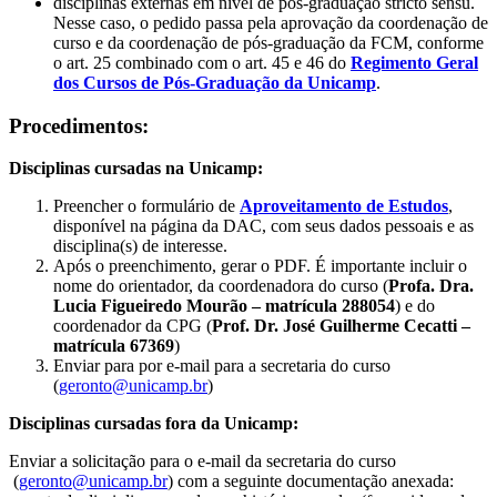
disciplinas externas em nível de pós-graduação stricto sensu.
Nesse caso, o pedido passa pela aprovação da coordenação de
curso e da coordenação de pós-graduação da FCM, conforme
o art. 25 combinado com o art. 45 e 46 do
Regimento Geral
dos Cursos de Pós-Graduação da Unicamp
.
Procedimentos:
Disciplinas cursadas na Unicamp:
Preencher o formulário de
Aproveitamento de Estudos
,
disponível na página da DAC, com seus dados pessoais e as
disciplina(s) de interesse.
Após o preenchimento, gerar o PDF. É importante incluir o
nome do orientador, da coordenadora do curso (
Profa. Dra.
Lucia Figueiredo Mourão – matrícula 288054
) e do
coordenador da CPG (
Prof. Dr. José Guilherme Cecatti –
matrícula 67369
)
Enviar para por e-mail para a secretaria do curso
(
geronto@unicamp.br
)
Disciplinas cursadas fora da Unicamp:
Enviar a solicitação para o e-mail da secretaria do curso
(
geronto@unicamp.br
) com a seguinte documentação anexada: