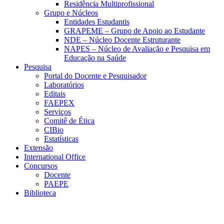
Residência Multiprofissional
Grupo e Núcleos
Entidades Estudantis
GRAPEME – Grupo de Apoio ao Estudante
NDE – Núcleo Docente Estruturante
NAPES – Núcleo de Avaliação e Pesquisa em
Educação na Saúde
Pesquisa
Portal do Docente e Pesquisador
Laboratórios
Editais
FAEPEX
Serviços
Comitê de Ética
CIBio
Estatísticas
Extensão
International Office
Concursos
Docente
PAEPE
Biblioteca
Link para o Facebook