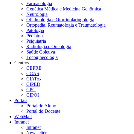
Farmacologia
Genética Médica e Medicina Genômica
Neurologia
Oftalmologia e Otorrinolaringologia
Ortopedia, Reumatologia e Traumatologia
Patologia
Pediatria
Psiquiatria
Radiologia e Oncologia
Saúde Coletiva
Tocoginecologia
Centros
CEPRE
CCAS
CIATox
CIPED
CPC
CIPOI
Portais
Portal do Aluno
Portal do Docente
WebMail
Intranet
Intranet
Newsletter