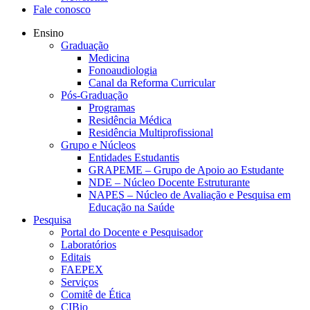
Fale conosco
Ensino
Graduação
Medicina
Fonoaudiologia
Canal da Reforma Curricular
Pós-Graduação
Programas
Residência Médica
Residência Multiprofissional
Grupo e Núcleos
Entidades Estudantis
GRAPEME – Grupo de Apoio ao Estudante
NDE – Núcleo Docente Estruturante
NAPES – Núcleo de Avaliação e Pesquisa em
Educação na Saúde
Pesquisa
Portal do Docente e Pesquisador
Laboratórios
Editais
FAEPEX
Serviços
Comitê de Ética
CIBio