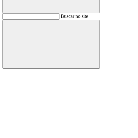
Buscar
Buscar no site
Buscar
Aumentar fonte
Diminuir fonte