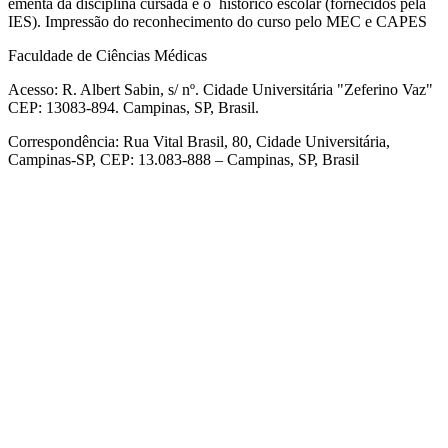
ementa da disciplina cursada e o histórico escolar (fornecidos pela
IES). Impressão do reconhecimento do curso pelo MEC e CAPES
Faculdade de Ciências Médicas
Acesso: R. Albert Sabin, s/ nº. Cidade Universitária "Zeferino Vaz"
CEP: 13083-894. Campinas, SP, Brasil.
Correspondência: Rua Vital Brasil, 80, Cidade Universitária,
Campinas-SP, CEP: 13.083-888 – Campinas, SP, Brasil
Link para o Facebook
Link para o Linkedin