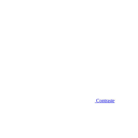
Diminuir fonte
Contraste