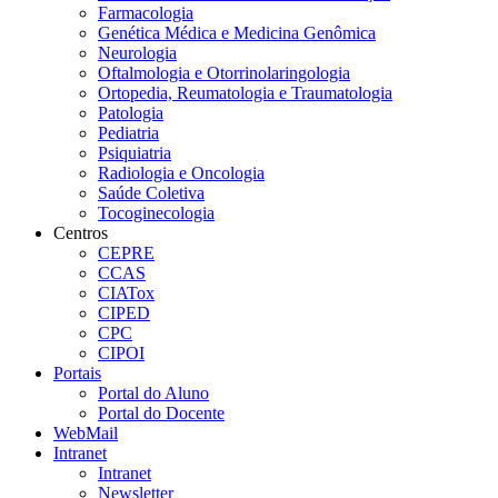
Farmacologia
Genética Médica e Medicina Genômica
Neurologia
Oftalmologia e Otorrinolaringologia
Ortopedia, Reumatologia e Traumatologia
Patologia
Pediatria
Psiquiatria
Radiologia e Oncologia
Saúde Coletiva
Tocoginecologia
Centros
CEPRE
CCAS
CIATox
CIPED
CPC
CIPOI
Portais
Portal do Aluno
Portal do Docente
WebMail
Intranet
Intranet
Newsletter