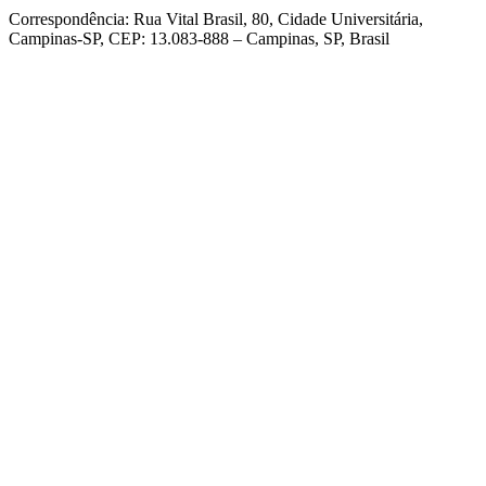
Correspondência: Rua Vital Brasil, 80, Cidade Universitária,
Campinas-SP, CEP: 13.083-888 – Campinas, SP, Brasil
Link para o Facebook
Link para o Linkedin
Link para o Instagram