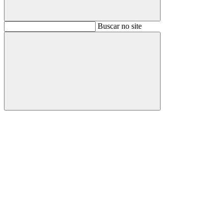
Buscar
Buscar no site
Buscar
Aumentar fonte
Diminuir fonte