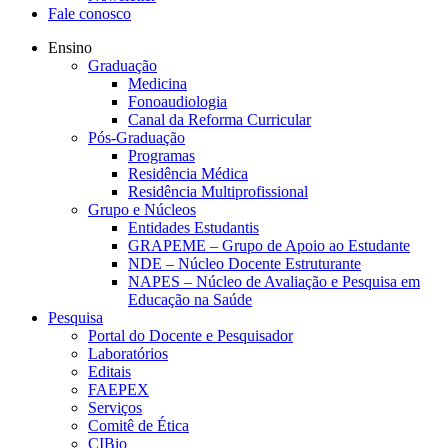
Fale conosco
Ensino
Graduação
Medicina
Fonoaudiologia
Canal da Reforma Curricular
Pós-Graduação
Programas
Residência Médica
Residência Multiprofissional
Grupo e Núcleos
Entidades Estudantis
GRAPEME – Grupo de Apoio ao Estudante
NDE – Núcleo Docente Estruturante
NAPES – Núcleo de Avaliação e Pesquisa em
Educação na Saúde
Pesquisa
Portal do Docente e Pesquisador
Laboratórios
Editais
FAEPEX
Serviços
Comitê de Ética
CIBio