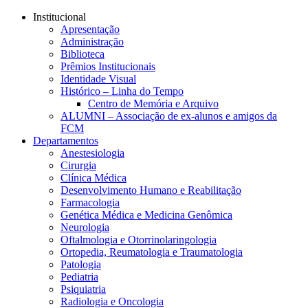
Conteúdo principal
Menu principal
Rodapé
Institucional
Apresentação
Administração
Biblioteca
Prêmios Institucionais
Identidade Visual
Histórico – Linha do Tempo
Centro de Memória e Arquivo
ALUMNI – Associação de ex-alunos e amigos da
FCM
Departamentos
Anestesiologia
Cirurgia
Clínica Médica
Desenvolvimento Humano e Reabilitação
Farmacologia
Genética Médica e Medicina Genômica
Neurologia
Oftalmologia e Otorrinolaringologia
Ortopedia, Reumatologia e Traumatologia
Patologia
Pediatria
Psiquiatria
Radiologia e Oncologia