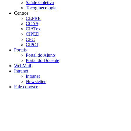
Saúde Coletiva
Tocoginecologia
Centros
CEPRE
CCAS
CIATox
CIPED
CPC
CIPOI
Portais
Portal do Aluno
Portal do Docente
WebMail
Intranet
Intranet
Newsletter
Fale conosco
Aumentar fonte