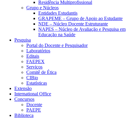
Residência Multiprofissional
Grupo e Núcleos
Entidades Estudantis
GRAPEME – Grupo de Apoio ao Estudante
NDE – Núcleo Docente Estruturante
NAPES – Núcleo de Avaliação e Pesquisa em
Educação na Saúde
Pesquisa
Portal do Docente e Pesquisador
Laboratórios
Editais
FAEPEX
Serviços
Comitê de Ética
CIBio
Estatísticas
Extensão
International Office
Concursos
Docente
PAEPE
Biblioteca
Link para o Facebook