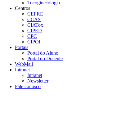
Tocoginecologia
Centros
CEPRE
CCAS
CIATox
CIPED
CPC
CIPOI
Portais
Portal do Aluno
Portal do Docente
WebMail
Intranet
Intranet
Newsletter
Fale conosco
Aumentar fonte