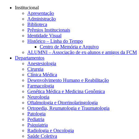
Conteúdo principal
Menu principal
Rodapé
Institucional
Apresentação
Administração
Biblioteca
Prêmios Institucionais
Identidade Visual
Histórico – Linha do Tempo
Centro de Memória e Arquivo
ALUMNI – Associação de ex-alunos e amigos da FCM
Departamentos
Anestesiologia
Cirurgia
Clínica Médica
Desenvolvimento Humano e Reabilitação
Farmacologia
Genética Médica e Medicina Genômica
Neurologia
Oftalmologia e Otorrinolaringologia
Ortopedia, Reumatologia e Traumatologia
Patologia
Pediatria
Psiquiatria
Radiologia e Oncologia
Saúde Coletiva