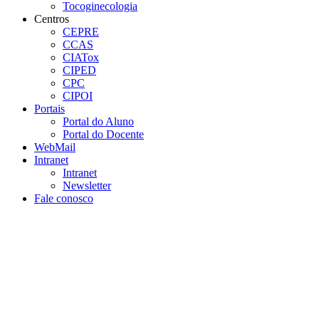
Tocoginecologia
Centros
CEPRE
CCAS
CIATox
CIPED
CPC
CIPOI
Portais
Portal do Aluno
Portal do Docente
WebMail
Intranet
Intranet
Newsletter
Fale conosco
Aumentar fonte