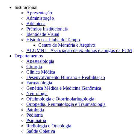
Conteúdo principal
Menu principal
Rodapé
Institucional
Apresentação
Administração
Biblioteca
Prêmios Institucionais
Identidade Visual
Histórico – Linha do Tempo
Centro de Memória e Arquivo
ALUMNI – Associação de ex-alunos e amigos da FCM
Departamentos
Anestesiologia
Cirurgia
Clínica Médica
Desenvolvimento Humano e Reabilitação
Farmacologia
Genética Médica e Medicina Genômica
Neurologia
Oftalmologia e Otorrinolaringologia
Ortopedia, Reumatologia e Traumatologia
Patologia
Pediatria
Psiquiatria
Radiologia e Oncologia
Saúde Coletiva