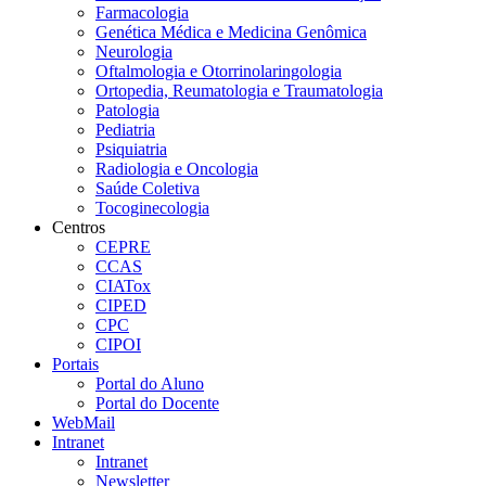
Farmacologia
Genética Médica e Medicina Genômica
Neurologia
Oftalmologia e Otorrinolaringologia
Ortopedia, Reumatologia e Traumatologia
Patologia
Pediatria
Psiquiatria
Radiologia e Oncologia
Saúde Coletiva
Tocoginecologia
Centros
CEPRE
CCAS
CIATox
CIPED
CPC
CIPOI
Portais
Portal do Aluno
Portal do Docente
WebMail
Intranet
Intranet
Newsletter