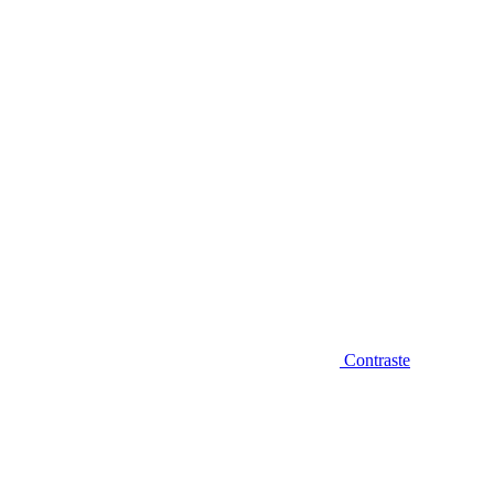
Diminuir fonte
Contraste