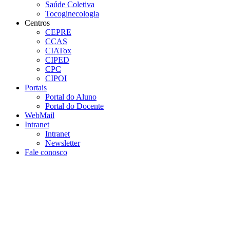
Saúde Coletiva
Tocoginecologia
Centros
CEPRE
CCAS
CIATox
CIPED
CPC
CIPOI
Portais
Portal do Aluno
Portal do Docente
WebMail
Intranet
Intranet
Newsletter
Fale conosco
Aumentar fonte