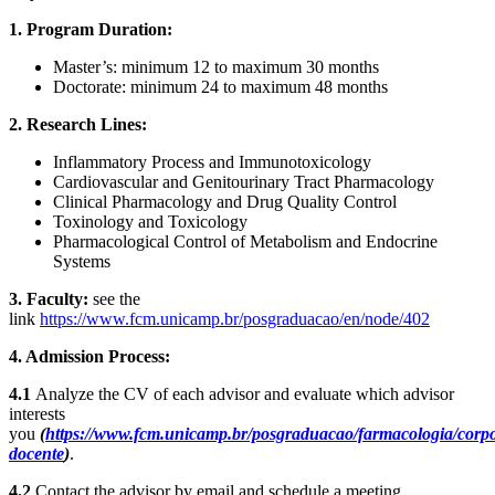
1. Program Duration:
Master’s: minimum 12 to maximum 30 months
Doctorate: minimum 24 to maximum 48 months
2.
Research Lines:
Inflammatory Process and Immunotoxicology
Cardiovascular and Genitourinary Tract Pharmacology
Clinical Pharmacology and Drug Quality Control
Toxinology and Toxicology
Pharmacological Control of Metabolism and Endocrine
Systems
3. Faculty:
see the
link
https://www.fcm.unicamp.br/posgraduacao/en/node/402
4. Admission Process:
4.1
Analyze the CV of each advisor and evaluate which advisor
interests
you
(
https://www.fcm.unicamp.br/posgraduacao/farmacologia/corp
docente
)
.
4.2
Contact the advisor by email and schedule a meeting.