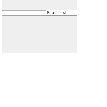
Buscar
Buscar no site
Buscar
Aumentar fonte
Diminuir fonte