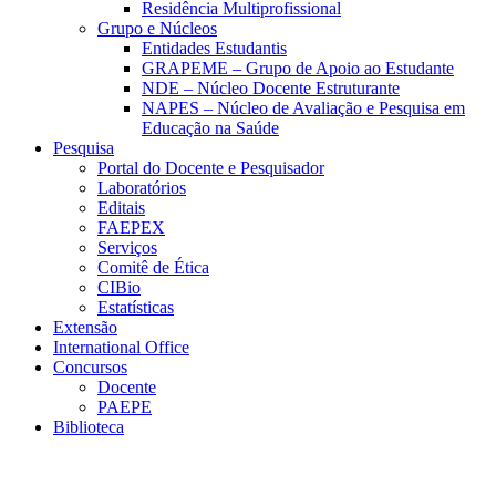
Residência Multiprofissional
Grupo e Núcleos
Entidades Estudantis
GRAPEME – Grupo de Apoio ao Estudante
NDE – Núcleo Docente Estruturante
NAPES – Núcleo de Avaliação e Pesquisa em
Educação na Saúde
Pesquisa
Portal do Docente e Pesquisador
Laboratórios
Editais
FAEPEX
Serviços
Comitê de Ética
CIBio
Estatísticas
Extensão
International Office
Concursos
Docente
PAEPE
Biblioteca
Link para o Facebook