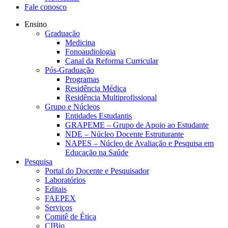
Fale conosco
Ensino
Graduação
Medicina
Fonoaudiologia
Canal da Reforma Curricular
Pós-Graduação
Programas
Residência Médica
Residência Multiprofissional
Grupo e Núcleos
Entidades Estudantis
GRAPEME – Grupo de Apoio ao Estudante
NDE – Núcleo Docente Estruturante
NAPES – Núcleo de Avaliação e Pesquisa em
Educação na Saúde
Pesquisa
Portal do Docente e Pesquisador
Laboratórios
Editais
FAEPEX
Serviços
Comitê de Ética
CIBio