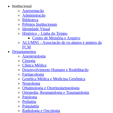
Conteúdo principal
Menu principal
Rodapé
Institucional
Apresentação
Administração
Biblioteca
Prêmios Institucionais
Identidade Visual
Histórico – Linha do Tempo
Centro de Memória e Arquivo
ALUMNI – Associação de ex-alunos e amigos da
FCM
Departamentos
Anestesiologia
Cirurgia
Clínica Médica
Desenvolvimento Humano e Reabilitação
Farmacologia
Genética Médica e Medicina Genômica
Neurologia
Oftalmologia e Otorrinolaringologia
Ortopedia, Reumatologia e Traumatologia
Patologia
Pediatria
Psiquiatria
Radiologia e Oncologia