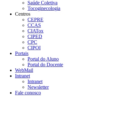
Saúde Coletiva
Tocoginecologia
Centros
CEPRE
CCAS
CIATox
CIPED
CPC
CIPOI
Portais
Portal do Aluno
Portal do Docente
WebMail
Intranet
Intranet
Newsletter
Fale conosco
Aumentar fonte