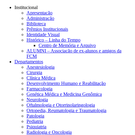
Conteúdo principal
Menu principal
Rodapé
Institucional
Apresentação
Administração
Biblioteca
Prêmios Institucionais
Identidade Visual
Histórico – Linha do Tempo
Centro de Memória e Arquivo
ALUMNI – Associação de ex-alunos e amigos da
FCM
Departamentos
Anestesiologia
Cirurgia
Clínica Médica
Desenvolvimento Humano e Reabilitação
Farmacologia
Genética Médica e Medicina Genômica
Neurologia
Oftalmologia e Otorrinolaringologia
Ortopedia, Reumatologia e Traumatologia
Patologia
Pediatria
Psiquiatria
Radiologia e Oncologia