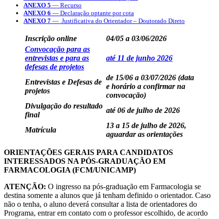
ANEXO 5
— Recurso
ANEXO 6
— Declaração optante por cota
ANEXO 7
— Justificativa do Orientador – Doutorado Direto
Inscrição online
04/05 a 03/06/2026
Convocação para as
entrevistas e para as
até 11 de junho 2026
defesas de projetos
de 15/06 a 03/07/2026 (data
Entrevistas e Defesas de
e horário a confirmar na
projetos
convocação)
Divulgação do resultado
até 06 de julho de 2026
final
13 a 15 de julho de 2026,
Matrícula
aguardar as orientações
ORIENTAÇÕES GERAIS PARA CANDIDATOS
INTERESSADOS NA PÓS-GRADUAÇÃO EM
FARMACOLOGIA (FCM/UNICAMP)
ATENÇÃO:
O ingresso na pós-graduação em Farmacologia se
destina somente a alunos que já tenham definido o orientador. Caso
não o tenha, o aluno deverá consultar a lista de orientadores do
Programa, entrar em contato com o professor escolhido, de acordo