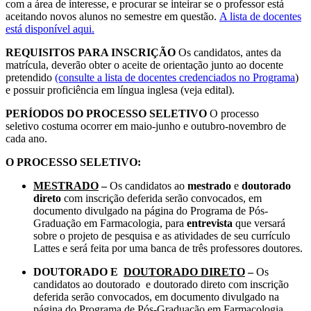
com a área de interesse, e procurar se inteirar se o professor está
aceitando novos alunos no semestre em questão.
A lista de docentes
está disponível aqui.
REQUISITOS PARA INSCRIÇÃO
Os candidatos, antes da
matrícula, deverão obter o aceite de orientação junto ao docente
pretendido
(consulte a lista de docentes credenciados no Programa
)
e possuir proficiência em língua inglesa (veja edital).
PERÍODOS DO PROCESSO SELETIVO
O processo
seletivo costuma ocorrer em maio-junho e outubro-novembro de
cada ano.
O PROCESSO SELETIVO:
MESTRADO
–
Os candidatos ao
mestrado
e
doutorado
direto
com inscrição deferida serão convocados, em
documento divulgado na página do Programa de Pós-
Graduação em Farmacologia, para
entrevista
que versará
sobre o projeto de pesquisa e as atividades de seu currículo
Lattes e será feita por uma banca de três professores doutores.
DOUTORADO E
DOUTORADO DIRETO
–
Os
candidatos ao doutorado e doutorado direto com inscrição
deferida serão convocados, em documento divulgado na
página do Programa de Pós-Graduação em Farmacologia,