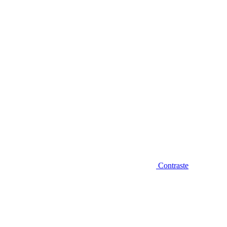
Diminuir fonte
Contraste