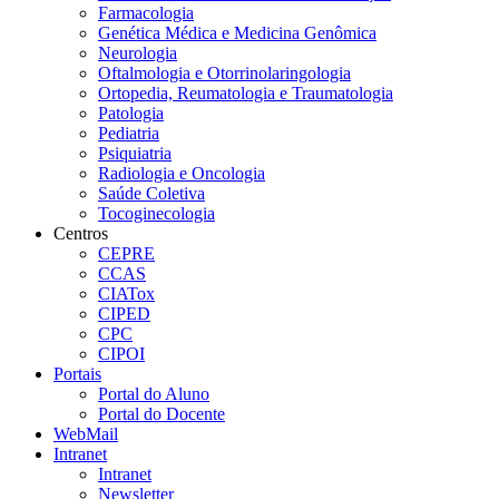
Farmacologia
Genética Médica e Medicina Genômica
Neurologia
Oftalmologia e Otorrinolaringologia
Ortopedia, Reumatologia e Traumatologia
Patologia
Pediatria
Psiquiatria
Radiologia e Oncologia
Saúde Coletiva
Tocoginecologia
Centros
CEPRE
CCAS
CIATox
CIPED
CPC
CIPOI
Portais
Portal do Aluno
Portal do Docente
WebMail
Intranet
Intranet
Newsletter