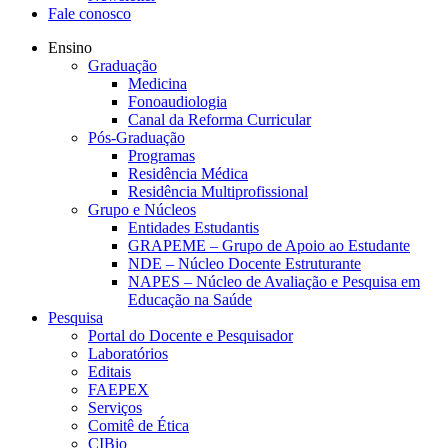
Fale conosco
Ensino
Graduação
Medicina
Fonoaudiologia
Canal da Reforma Curricular
Pós-Graduação
Programas
Residência Médica
Residência Multiprofissional
Grupo e Núcleos
Entidades Estudantis
GRAPEME – Grupo de Apoio ao Estudante
NDE – Núcleo Docente Estruturante
NAPES – Núcleo de Avaliação e Pesquisa em
Educação na Saúde
Pesquisa
Portal do Docente e Pesquisador
Laboratórios
Editais
FAEPEX
Serviços
Comitê de Ética
CIBio