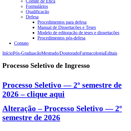
Comitê de Ética
Formulários
Qualificação
Defesa
Procedimentos para defesa
Manual de Dissertações e Teses
Modelo de editoração de teses e dissertações
Procedimentos pós-defesa
Contato
Início
Pós-Graduação
Mestrado/Doutorado
Farmacologia
Editais
Processo Seletivo de Ingresso
Processo Seletivo — 2º semestre de
202
6 – clique aqui
Alteração –
Processo Seletivo — 2º
semestre de 202
6