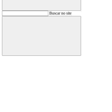
Buscar
Buscar no site
Buscar
Aumentar fonte
Diminuir fonte