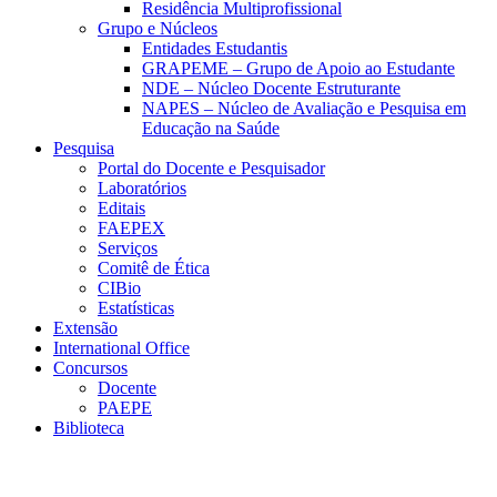
Residência Multiprofissional
Grupo e Núcleos
Entidades Estudantis
GRAPEME – Grupo de Apoio ao Estudante
NDE – Núcleo Docente Estruturante
NAPES – Núcleo de Avaliação e Pesquisa em
Educação na Saúde
Pesquisa
Portal do Docente e Pesquisador
Laboratórios
Editais
FAEPEX
Serviços
Comitê de Ética
CIBio
Estatísticas
Extensão
International Office
Concursos
Docente
PAEPE
Biblioteca
Link para o Facebook