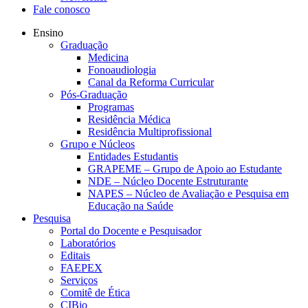
Fale conosco
Ensino
Graduação
Medicina
Fonoaudiologia
Canal da Reforma Curricular
Pós-Graduação
Programas
Residência Médica
Residência Multiprofissional
Grupo e Núcleos
Entidades Estudantis
GRAPEME – Grupo de Apoio ao Estudante
NDE – Núcleo Docente Estruturante
NAPES – Núcleo de Avaliação e Pesquisa em
Educação na Saúde
Pesquisa
Portal do Docente e Pesquisador
Laboratórios
Editais
FAEPEX
Serviços
Comitê de Ética
CIBio