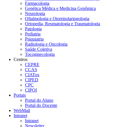
Farmacologia
Genética Médica e Medicina Genômica
Neurologia
Oftalmologia e Otorrinolaringologia
Ortopedia, Reumatologia e Traumatologia
Patologia
Pediatria
Psiquiatria
Radiologia e Oncologia
Saúde Coletiva
Tocoginecologia
Centros
CEPRE
CCAS
CIATox
CIPED
CPC
CIPOI
Portais
Portal do Aluno
Portal do Docente
WebMail
Intranet
Intranet
Newsletter