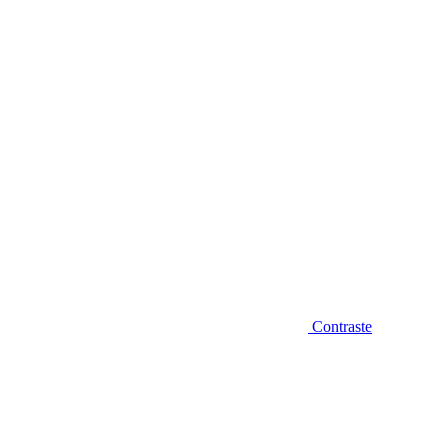
Diminuir fonte
Contraste