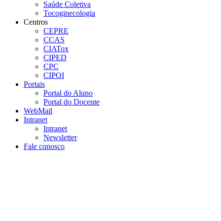
Saúde Coletiva
Tocoginecologia
Centros
CEPRE
CCAS
CIATox
CIPED
CPC
CIPOI
Portais
Portal do Aluno
Portal do Docente
WebMail
Intranet
Intranet
Newsletter
Fale conosco
Aumentar fonte