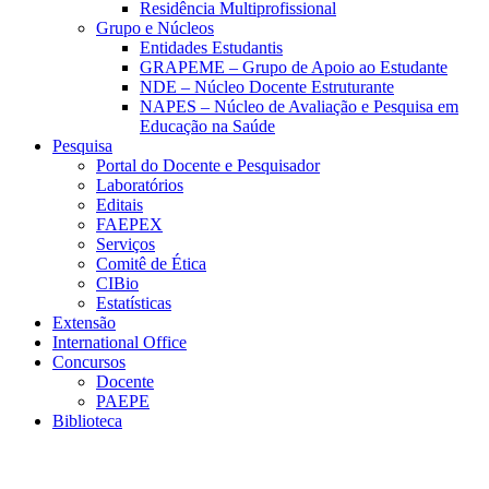
Residência Multiprofissional
Grupo e Núcleos
Entidades Estudantis
GRAPEME – Grupo de Apoio ao Estudante
NDE – Núcleo Docente Estruturante
NAPES – Núcleo de Avaliação e Pesquisa em
Educação na Saúde
Pesquisa
Portal do Docente e Pesquisador
Laboratórios
Editais
FAEPEX
Serviços
Comitê de Ética
CIBio
Estatísticas
Extensão
International Office
Concursos
Docente
PAEPE
Biblioteca
Link para o Facebook