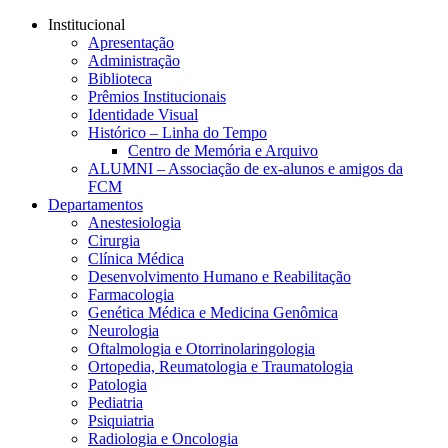
Conteúdo principal
Menu principal
Rodapé
Institucional
Apresentação
Administração
Biblioteca
Prêmios Institucionais
Identidade Visual
Histórico – Linha do Tempo
Centro de Memória e Arquivo
ALUMNI – Associação de ex-alunos e amigos da
FCM
Departamentos
Anestesiologia
Cirurgia
Clínica Médica
Desenvolvimento Humano e Reabilitação
Farmacologia
Genética Médica e Medicina Genômica
Neurologia
Oftalmologia e Otorrinolaringologia
Ortopedia, Reumatologia e Traumatologia
Patologia
Pediatria
Psiquiatria
Radiologia e Oncologia