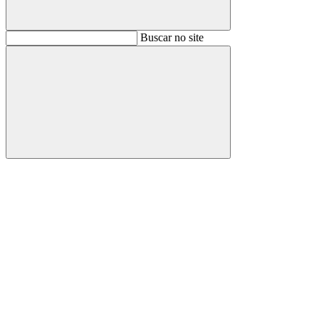
Buscar
Buscar no site
Buscar
Aumentar fonte
Diminuir fonte