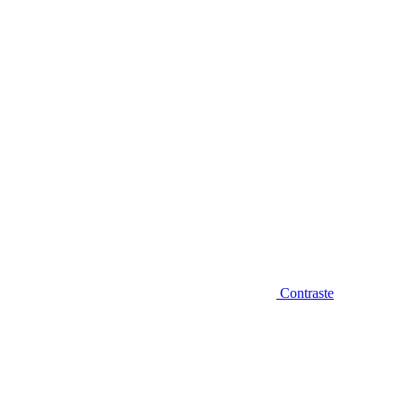
Diminuir fonte
Contraste