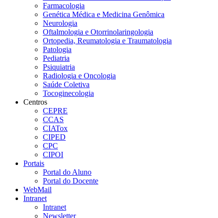
Farmacologia
Genética Médica e Medicina Genômica
Neurologia
Oftalmologia e Otorrinolaringologia
Ortopedia, Reumatologia e Traumatologia
Patologia
Pediatria
Psiquiatria
Radiologia e Oncologia
Saúde Coletiva
Tocoginecologia
Centros
CEPRE
CCAS
CIATox
CIPED
CPC
CIPOI
Portais
Portal do Aluno
Portal do Docente
WebMail
Intranet
Intranet
Newsletter