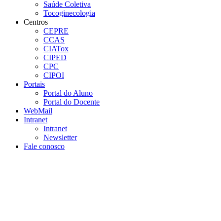
Saúde Coletiva
Tocoginecologia
Centros
CEPRE
CCAS
CIATox
CIPED
CPC
CIPOI
Portais
Portal do Aluno
Portal do Docente
WebMail
Intranet
Intranet
Newsletter
Fale conosco
Aumentar fonte