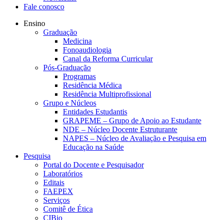
Fale conosco
Ensino
Graduação
Medicina
Fonoaudiologia
Canal da Reforma Curricular
Pós-Graduação
Programas
Residência Médica
Residência Multiprofissional
Grupo e Núcleos
Entidades Estudantis
GRAPEME – Grupo de Apoio ao Estudante
NDE – Núcleo Docente Estruturante
NAPES – Núcleo de Avaliação e Pesquisa em
Educação na Saúde
Pesquisa
Portal do Docente e Pesquisador
Laboratórios
Editais
FAEPEX
Serviços
Comitê de Ética
CIBio