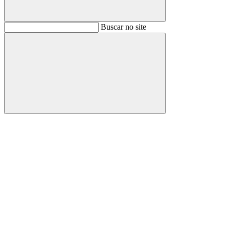
Buscar
Buscar no site
Buscar
Aumentar fonte
Diminuir fonte