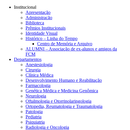
Conteúdo principal
Menu principal
Rodapé
Institucional
Apresentação
Administração
Biblioteca
Prêmios Institucionais
Identidade Visual
Histórico – Linha do Tempo
Centro de Memória e Arquivo
ALUMNI – Associação de ex-alunos e amigos da
FCM
Departamentos
Anestesiologia
Cirurgia
Clínica Médica
Desenvolvimento Humano e Reabilitação
Farmacologia
Genética Médica e Medicina Genômica
Neurologia
Oftalmologia e Otorrinolaringologia
Ortopedia, Reumatologia e Traumatologia
Patologia
Pediatria
Psiquiatria
Radiologia e Oncologia