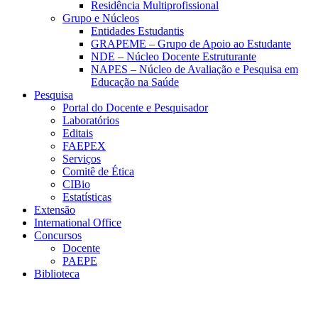
Residência Multiprofissional
Grupo e Núcleos
Entidades Estudantis
GRAPEME – Grupo de Apoio ao Estudante
NDE – Núcleo Docente Estruturante
NAPES – Núcleo de Avaliação e Pesquisa em
Educação na Saúde
Pesquisa
Portal do Docente e Pesquisador
Laboratórios
Editais
FAEPEX
Serviços
Comitê de Ética
CIBio
Estatísticas
Extensão
International Office
Concursos
Docente
PAEPE
Biblioteca
Link para o Facebook