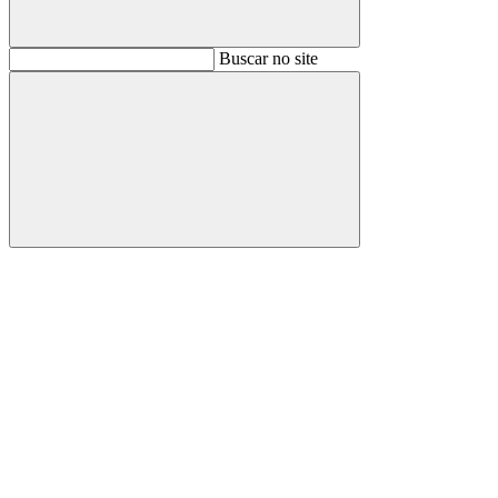
Buscar
Buscar no site
Buscar
Aumentar fonte
Diminuir fonte