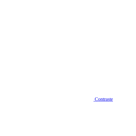
Diminuir fonte
Contraste