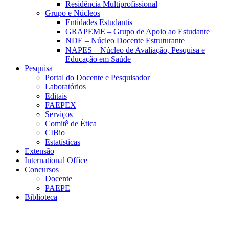
Residência Multiprofissional
Grupo e Núcleos
Entidades Estudantis
GRAPEME – Grupo de Apoio ao Estudante
NDE – Núcleo Docente Estruturante
NAPES – Núcleo de Avaliação, Pesquisa e
Educação em Saúde
Pesquisa
Portal do Docente e Pesquisador
Laboratórios
Editais
FAEPEX
Serviços
Comitê de Ética
CIBio
Estatísticas
Extensão
International Office
Concursos
Docente
PAEPE
Biblioteca
Link para o Facebook