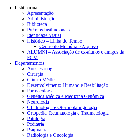
Conteúdo principal
Menu principal
Rodapé
Institucional
Apresentação
Administração
Biblioteca
Prêmios Institucionais
Identidade Visual
Histórico – Linha do Tempo
Centro de Memória e Arquivo
ALUMNI – Associação de ex-alunos e amigos da
FCM
Departamentos
Anestesiologia
Cirurgia
Clínica Médica
Desenvolvimento Humano e Reabilitação
Farmacologia
Genética Médica e Medicina Genômica
Neurologia
Oftalmologia e Otorrinolaringologia
Ortopedia, Reumatologia e Traumatologia
Patologia
Pediatria
Psiquiatria
Radiologia e Oncologia