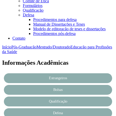
Comitê de Ética
Formulários
Qualificação
Defesa
Procedimentos para defesa
Manual de Dissertações e Teses
Modelo de editoração de teses e dissertações
Procedimentos pós-defesa
Contato
Início
Pós-Graduação
Mestrado/Doutorado
Educação para Profissões
da Saúde
Informações Acadêmicas
Estrangeiros
Bolsas
Qualificação
Defesa