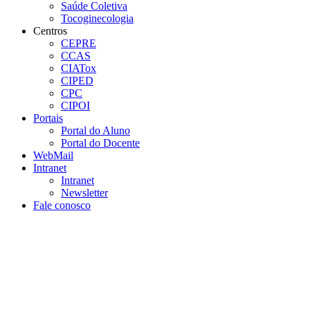
Saúde Coletiva
Tocoginecologia
Centros
CEPRE
CCAS
CIATox
CIPED
CPC
CIPOI
Portais
Portal do Aluno
Portal do Docente
WebMail
Intranet
Intranet
Newsletter
Fale conosco
Aumentar fonte