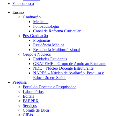
Fale conosco
Ensino
Graduação
Medicina
Fonoaudiologia
Canal da Reforma Curricular
Pós-Graduação
Programas
Residência Médica
Residência Multiprofissional
Grupo e Núcleos
Entidades Estudantis
GRAPEME – Grupo de Apoio ao Estudante
NDE – Núcleo Docente Estruturante
NAPES – Núcleo de Avaliação, Pesquisa e
Educação em Saúde
Pesquisa
Portal do Docente e Pesquisador
Laboratórios
Editais
FAEPEX
Serviços
Comitê de Ética
CIBio