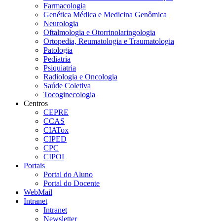
Farmacologia
Genética Médica e Medicina Genômica
Neurologia
Oftalmologia e Otorrinolaringologia
Ortopedia, Reumatologia e Traumatologia
Patologia
Pediatria
Psiquiatria
Radiologia e Oncologia
Saúde Coletiva
Tocoginecologia
Centros
CEPRE
CCAS
CIATox
CIPED
CPC
CIPOI
Portais
Portal do Aluno
Portal do Docente
WebMail
Intranet
Intranet
Newsletter