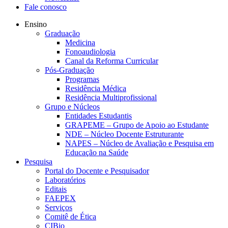
Fale conosco
Ensino
Graduação
Medicina
Fonoaudiologia
Canal da Reforma Curricular
Pós-Graduação
Programas
Residência Médica
Residência Multiprofissional
Grupo e Núcleos
Entidades Estudantis
GRAPEME – Grupo de Apoio ao Estudante
NDE – Núcleo Docente Estruturante
NAPES – Núcleo de Avaliação e Pesquisa em
Educação na Saúde
Pesquisa
Portal do Docente e Pesquisador
Laboratórios
Editais
FAEPEX
Serviços
Comitê de Ética
CIBio