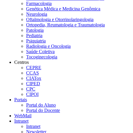
Farmacologia
Genética Médica e Medicina Genômica
Neurologia
Oftalmologia e Otorrinolaringologia
Ortopedia, Reumatologia e Traumatologia
Patologia
Pediatria
Psiquiatria
Radiologia e Oncologia
Saúde Coletiva
Tocoginecologia
Centros
CEPRE
CCAS
CIATox
CIPED
CPC
CIPOI
Portais
Portal do Aluno
Portal do Docente
WebMail
Intranet
Intranet
Newsletter