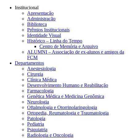
Conteúdo principal
Menu principal
Rodapé
Institucional
Apresentação
Administração
Biblioteca
Prêmios Institucionais
Identidade Visual
Histórico – Linha do Tempo
Centro de Memória e Arquivo
ALUMNI – Associação de ex-alunos e amigos da
FCM
Departamentos
Anestesiologia
Cirurgia
Clínica Médica
Desenvolvimento Humano e Reabilitação
Farmacologia
Genética Médica e Medicina Genômica
Neurologia
Oftalmologia e Otorrinolaringologia
Ortopedia, Reumatologia e Traumatologia
Patologia
Pediatria
Psiquiatria
Radiologia e Oncologia