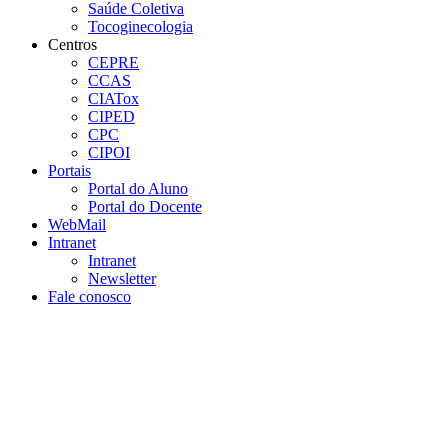
Saúde Coletiva
Tocoginecologia
Centros
CEPRE
CCAS
CIATox
CIPED
CPC
CIPOI
Portais
Portal do Aluno
Portal do Docente
WebMail
Intranet
Intranet
Newsletter
Fale conosco
Aumentar fonte