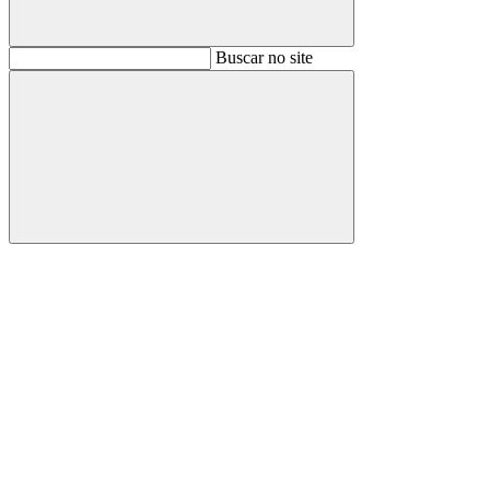
Buscar
Buscar no site
Buscar
Aumentar fonte
Diminuir fonte