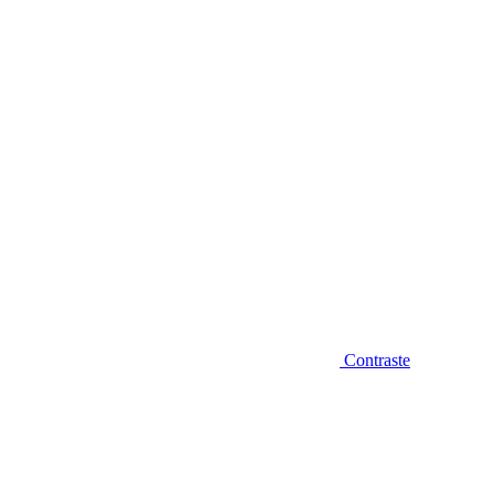
Diminuir fonte
Contraste