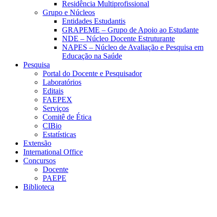
Residência Multiprofissional
Grupo e Núcleos
Entidades Estudantis
GRAPEME – Grupo de Apoio ao Estudante
NDE – Núcleo Docente Estruturante
NAPES – Núcleo de Avaliação e Pesquisa em
Educação na Saúde
Pesquisa
Portal do Docente e Pesquisador
Laboratórios
Editais
FAEPEX
Serviços
Comitê de Ética
CIBio
Estatísticas
Extensão
International Office
Concursos
Docente
PAEPE
Biblioteca
Link para o Facebook