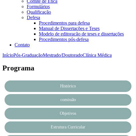
Comitê de Ética
Formulários
Qualificação
Defesa
Procedimentos para defesa
Manual de Dissertações e Teses
Modelo de editoração de teses e dissertações
Procedimentos pós-defesa
Contato
Início
Pós-Graduação
Mestrado/Doutorado
Clínica Médica
Programa
Histórico
comissão
Objetivos
Estrutura Curricular