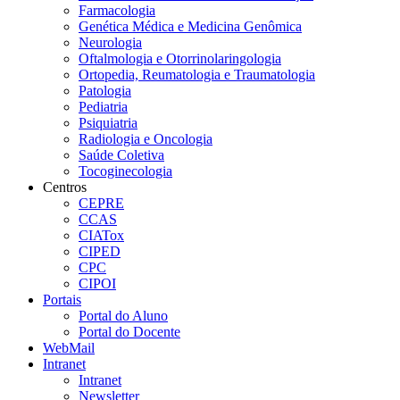
Farmacologia
Genética Médica e Medicina Genômica
Neurologia
Oftalmologia e Otorrinolaringologia
Ortopedia, Reumatologia e Traumatologia
Patologia
Pediatria
Psiquiatria
Radiologia e Oncologia
Saúde Coletiva
Tocoginecologia
Centros
CEPRE
CCAS
CIATox
CIPED
CPC
CIPOI
Portais
Portal do Aluno
Portal do Docente
WebMail
Intranet
Intranet
Newsletter