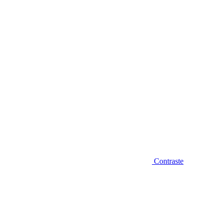
Diminuir fonte
Contraste