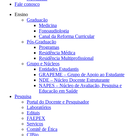
Fale conosco
Ensino
Graduação
Medicina
Fonoaudiologia
Canal da Reforma Curricular
Pós-Graduação
Programas
Residência Médica
Residência Multiprofissional
Grupo e Núcleos
Entidades Estudantis
GRAPEME – Grupo de Apoio ao Estudante
NDE – Núcleo Docente Estruturante
NAPES – Núcleo de Avaliação, Pesquisa e
Educação em Saúde
Pesquisa
Portal do Docente e Pesquisador
Laboratórios
Editais
FAEPEX
Serviços
Comitê de Ética
CIBio