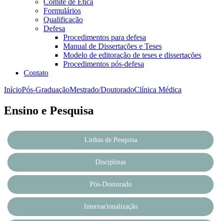
Comitê de Ética
Formulários
Qualificação
Defesa
Procedimentos para defesa
Manual de Dissertações e Teses
Modelo de editoração de teses e dissertações
Procedimentos pós-defesa
Contato
Início
Pós-Graduação
Mestrado/Doutorado
Clínica Médica
Ensino e Pesquisa
Linhas de Pesquisa
Disciplinas
Pós-Doutorado
Internacionalização