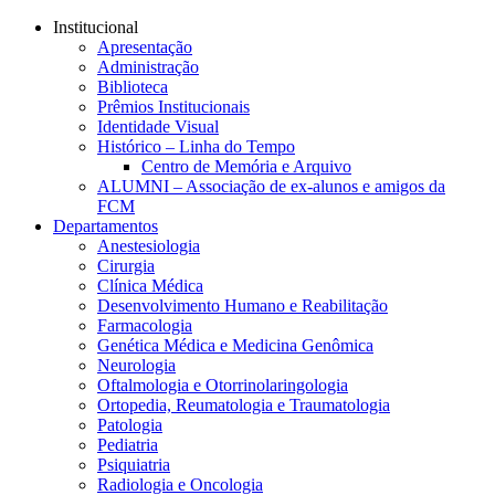
Conteúdo principal
Menu principal
Rodapé
Institucional
Apresentação
Administração
Biblioteca
Prêmios Institucionais
Identidade Visual
Histórico – Linha do Tempo
Centro de Memória e Arquivo
ALUMNI – Associação de ex-alunos e amigos da
FCM
Departamentos
Anestesiologia
Cirurgia
Clínica Médica
Desenvolvimento Humano e Reabilitação
Farmacologia
Genética Médica e Medicina Genômica
Neurologia
Oftalmologia e Otorrinolaringologia
Ortopedia, Reumatologia e Traumatologia
Patologia
Pediatria
Psiquiatria
Radiologia e Oncologia