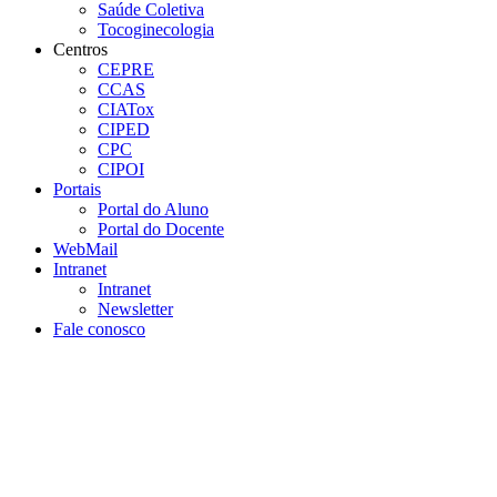
Saúde Coletiva
Tocoginecologia
Centros
CEPRE
CCAS
CIATox
CIPED
CPC
CIPOI
Portais
Portal do Aluno
Portal do Docente
WebMail
Intranet
Intranet
Newsletter
Fale conosco
Aumentar fonte