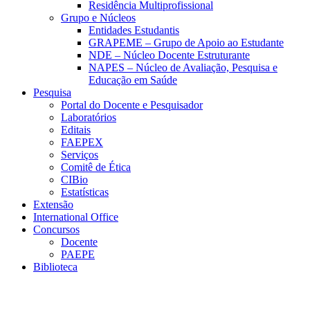
Residência Multiprofissional
Grupo e Núcleos
Entidades Estudantis
GRAPEME – Grupo de Apoio ao Estudante
NDE – Núcleo Docente Estruturante
NAPES – Núcleo de Avaliação, Pesquisa e
Educação em Saúde
Pesquisa
Portal do Docente e Pesquisador
Laboratórios
Editais
FAEPEX
Serviços
Comitê de Ética
CIBio
Estatísticas
Extensão
International Office
Concursos
Docente
PAEPE
Biblioteca
Link para o Facebook