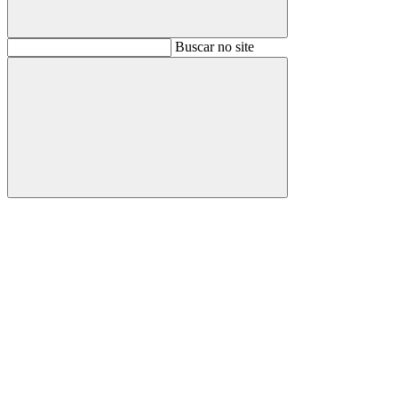
Buscar
Buscar no site
Buscar
Aumentar fonte
Diminuir fonte