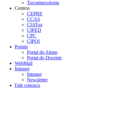
Tocoginecologia
Centros
CEPRE
CCAS
CIATox
CIPED
CPC
CIPOI
Portais
Portal do Aluno
Portal do Docente
WebMail
Intranet
Intranet
Newsletter
Fale conosco
Aumentar fonte