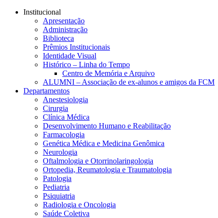
Conteúdo principal
Menu principal
Rodapé
Institucional
Apresentação
Administração
Biblioteca
Prêmios Institucionais
Identidade Visual
Histórico – Linha do Tempo
Centro de Memória e Arquivo
ALUMNI – Associação de ex-alunos e amigos da FCM
Departamentos
Anestesiologia
Cirurgia
Clínica Médica
Desenvolvimento Humano e Reabilitação
Farmacologia
Genética Médica e Medicina Genômica
Neurologia
Oftalmologia e Otorrinolaringologia
Ortopedia, Reumatologia e Traumatologia
Patologia
Pediatria
Psiquiatria
Radiologia e Oncologia
Saúde Coletiva