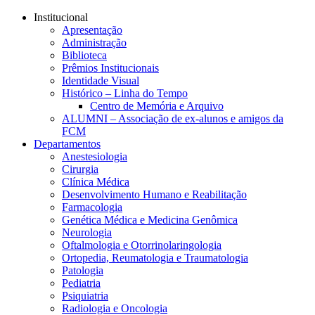
Conteúdo principal
Menu principal
Rodapé
Institucional
Apresentação
Administração
Biblioteca
Prêmios Institucionais
Identidade Visual
Histórico – Linha do Tempo
Centro de Memória e Arquivo
ALUMNI – Associação de ex-alunos e amigos da
FCM
Departamentos
Anestesiologia
Cirurgia
Clínica Médica
Desenvolvimento Humano e Reabilitação
Farmacologia
Genética Médica e Medicina Genômica
Neurologia
Oftalmologia e Otorrinolaringologia
Ortopedia, Reumatologia e Traumatologia
Patologia
Pediatria
Psiquiatria
Radiologia e Oncologia