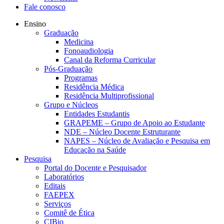
Fale conosco
Ensino
Graduação
Medicina
Fonoaudiologia
Canal da Reforma Curricular
Pós-Graduação
Programas
Residência Médica
Residência Multiprofissional
Grupo e Núcleos
Entidades Estudantis
GRAPEME – Grupo de Apoio ao Estudante
NDE – Núcleo Docente Estruturante
NAPES – Núcleo de Avaliação e Pesquisa em
Educação na Saúde
Pesquisa
Portal do Docente e Pesquisador
Laboratórios
Editais
FAEPEX
Serviços
Comitê de Ética
CIBio