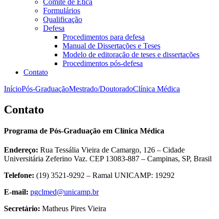
Comitê de Ética
Formulários
Qualificação
Defesa
Procedimentos para defesa
Manual de Dissertações e Teses
Modelo de editoração de teses e dissertações
Procedimentos pós-defesa
Contato
Início
Pós-Graduação
Mestrado/Doutorado
Clínica Médica
Contato
Programa de Pós-Graduação em Clínica Médica
Endereço:
Rua Tessália Vieira de Camargo, 126 – Cidade
Universitária Zeferino Vaz. CEP 13083-887 – Campinas, SP, Brasil
Telefone:
(19) 3521-9292 – Ramal UNICAMP: 19292
E-mail:
pgclmed@unicamp.br
Secretário:
Matheus Pires Vieira