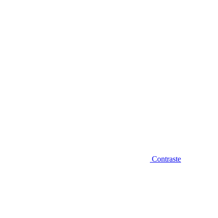
Diminuir fonte
Contraste