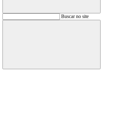
Buscar
Buscar no site
Buscar
Aumentar fonte
Diminuir fonte