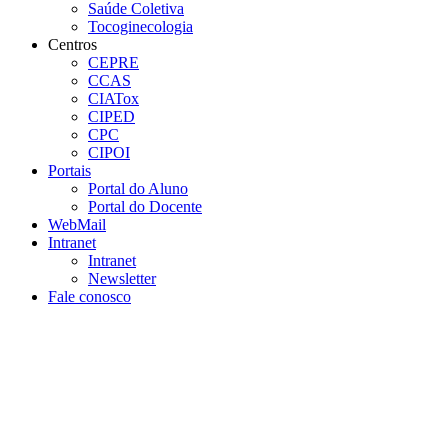
Saúde Coletiva
Tocoginecologia
Centros
CEPRE
CCAS
CIATox
CIPED
CPC
CIPOI
Portais
Portal do Aluno
Portal do Docente
WebMail
Intranet
Intranet
Newsletter
Fale conosco
Aumentar fonte