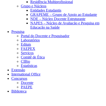
Residência Multiprofissional
Grupo e Núcleos
Entidades Estudantis
GRAPEME – Grupo de Apoio ao Estudante
NDE – Núcleo Docente Estruturante
NAPES – Núcleo de Avaliação e Pesquisa em
Educação na Saúde
Pesquisa
Portal do Docente e Pesquisador
Laboratórios
Editais
FAEPEX
Serviços
Comitê de Ética
CIBio
Estatísticas
Extensão
International Office
Concursos
Docente
PAEPE
Biblioteca
Link para o Facebook