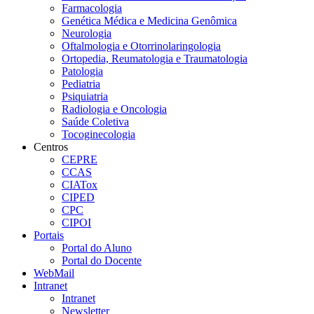
Farmacologia
Genética Médica e Medicina Genômica
Neurologia
Oftalmologia e Otorrinolaringologia
Ortopedia, Reumatologia e Traumatologia
Patologia
Pediatria
Psiquiatria
Radiologia e Oncologia
Saúde Coletiva
Tocoginecologia
Centros
CEPRE
CCAS
CIATox
CIPED
CPC
CIPOI
Portais
Portal do Aluno
Portal do Docente
WebMail
Intranet
Intranet
Newsletter