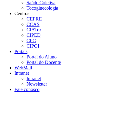
Saúde Coletiva
Tocoginecologia
Centros
CEPRE
CCAS
CIATox
CIPED
CPC
CIPOI
Portais
Portal do Aluno
Portal do Docente
WebMail
Intranet
Intranet
Newsletter
Fale conosco
Aumentar fonte