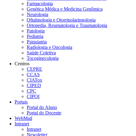
Farmacologia
Genética Médica e Medicina Genômica
Neurologia
Oftalmologia e Otorrinolaringologia
Ortopedia, Reumatologia e Traumatologia
Patologia
Pediatria
Psiquiatria
Radiologia e Oncologia
Saúde Coletiva
Tocoginecologia
Centros
CEPRE
CCAS
CIATox
CIPED
CPC
CIPOI
Portais
Portal do Aluno
Portal do Docente
WebMail
Intranet
Intranet
Newsletter