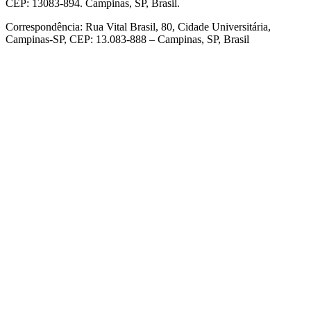
CEP: 13083-894. Campinas, SP, Brasil.
Correspondência: Rua Vital Brasil, 80, Cidade Universitária,
Campinas-SP, CEP: 13.083-888 – Campinas, SP, Brasil
Link para o Facebook
Link para o Linkedin
Link para o Instagram