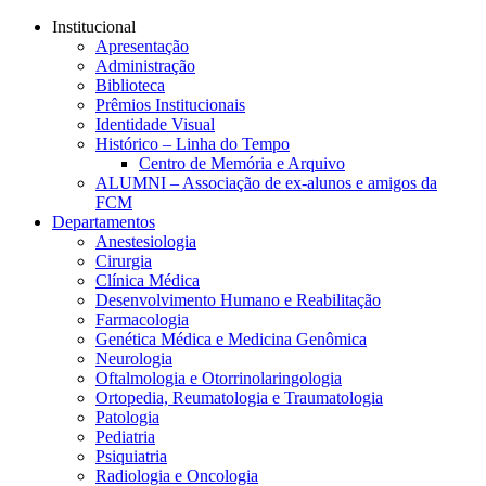
Conteúdo principal
Menu principal
Rodapé
Institucional
Apresentação
Administração
Biblioteca
Prêmios Institucionais
Identidade Visual
Histórico – Linha do Tempo
Centro de Memória e Arquivo
ALUMNI – Associação de ex-alunos e amigos da
FCM
Departamentos
Anestesiologia
Cirurgia
Clínica Médica
Desenvolvimento Humano e Reabilitação
Farmacologia
Genética Médica e Medicina Genômica
Neurologia
Oftalmologia e Otorrinolaringologia
Ortopedia, Reumatologia e Traumatologia
Patologia
Pediatria
Psiquiatria
Radiologia e Oncologia