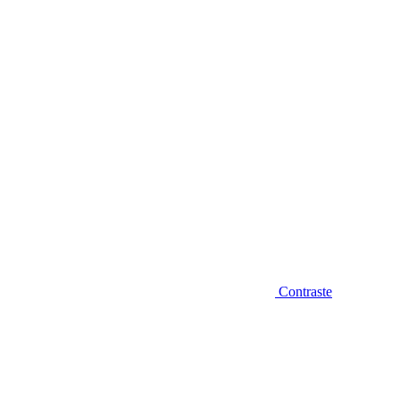
Diminuir fonte
Contraste