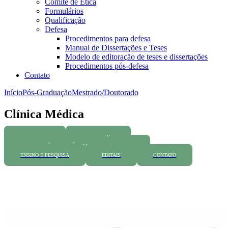
Comitê de Ética
Formulários
Qualificação
Defesa
Procedimentos para defesa
Manual de Dissertações e Teses
Modelo de editoração de teses e dissertações
Procedimentos pós-defesa
Contato
Início
Pós-Graduação
Mestrado/Doutorado
Clínica Médica
PROGRAMA
NORMATIVAS
INFORMAÇÕES ACADÊMICAS
FAQ
ENSINO E PESQUISA
EDITAIS
CONTATO