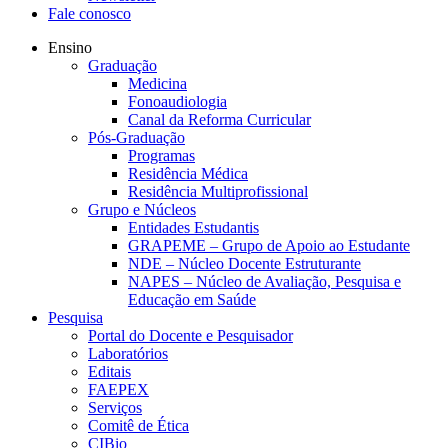
Fale conosco
Ensino
Graduação
Medicina
Fonoaudiologia
Canal da Reforma Curricular
Pós-Graduação
Programas
Residência Médica
Residência Multiprofissional
Grupo e Núcleos
Entidades Estudantis
GRAPEME – Grupo de Apoio ao Estudante
NDE – Núcleo Docente Estruturante
NAPES – Núcleo de Avaliação, Pesquisa e
Educação em Saúde
Pesquisa
Portal do Docente e Pesquisador
Laboratórios
Editais
FAEPEX
Serviços
Comitê de Ética
CIBio