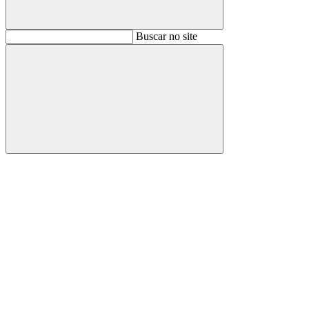
Buscar
Buscar no site
Buscar
Aumentar fonte
Diminuir fonte