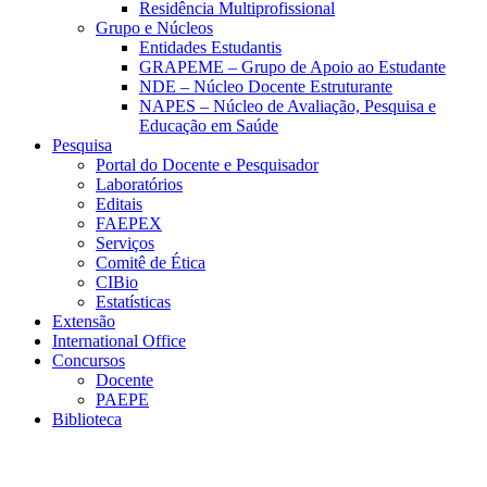
Residência Multiprofissional
Grupo e Núcleos
Entidades Estudantis
GRAPEME – Grupo de Apoio ao Estudante
NDE – Núcleo Docente Estruturante
NAPES – Núcleo de Avaliação, Pesquisa e
Educação em Saúde
Pesquisa
Portal do Docente e Pesquisador
Laboratórios
Editais
FAEPEX
Serviços
Comitê de Ética
CIBio
Estatísticas
Extensão
International Office
Concursos
Docente
PAEPE
Biblioteca
Link para o Facebook