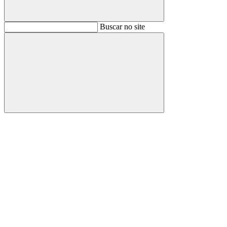
Buscar
Buscar no site
Buscar
Aumentar fonte
Diminuir fonte