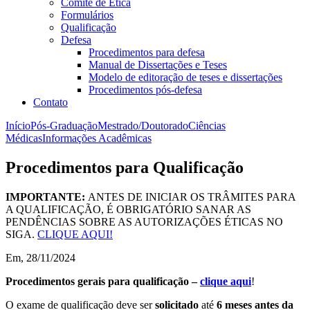
Comitê de Ética
Formulários
Qualificação
Defesa
Procedimentos para defesa
Manual de Dissertações e Teses
Modelo de editoração de teses e dissertações
Procedimentos pós-defesa
Contato
Início
Pós-Graduação
Mestrado/Doutorado
Ciências
Médicas
Informações Acadêmicas
Procedimentos para Qualificação
IMPORTANTE:
ANTES DE INICIAR OS TRÂMITES PARA
A QUALIFICAÇÃO, É OBRIGATÓRIO SANAR AS
PENDÊNCIAS SOBRE AS AUTORIZAÇÕES ÉTICAS NO
SIGA.
CLIQUE AQUI!
Em, 28/11/2024
Procedimentos gerais para qualificação –
clique aqui
!
O exame de qualificação deve ser
solicitado
até
6 meses antes da