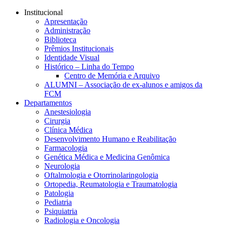
Conteúdo principal
Menu principal
Rodapé
Institucional
Apresentação
Administração
Biblioteca
Prêmios Institucionais
Identidade Visual
Histórico – Linha do Tempo
Centro de Memória e Arquivo
ALUMNI – Associação de ex-alunos e amigos da
FCM
Departamentos
Anestesiologia
Cirurgia
Clínica Médica
Desenvolvimento Humano e Reabilitação
Farmacologia
Genética Médica e Medicina Genômica
Neurologia
Oftalmologia e Otorrinolaringologia
Ortopedia, Reumatologia e Traumatologia
Patologia
Pediatria
Psiquiatria
Radiologia e Oncologia