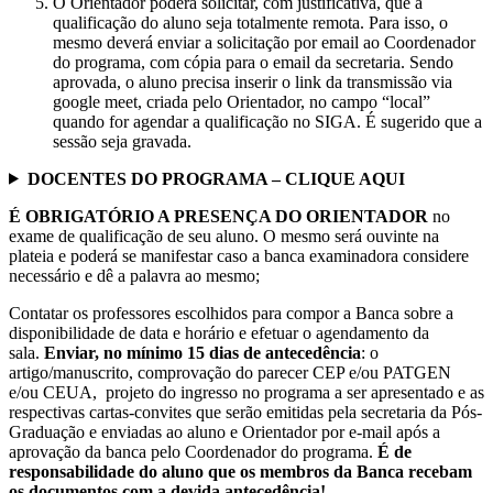
O Orientador poderá solicitar, com justificativa, que a
qualificação do aluno seja totalmente remota. Para isso, o
mesmo deverá enviar a solicitação por email ao Coordenador
do programa, com cópia para o email da secretaria. Sendo
aprovada, o aluno precisa inserir o link da transmissão via
google meet, criada pelo Orientador, no campo “local”
quando for agendar a qualificação no SIGA. É sugerido que a
sessão seja gravada.
DOCENTES DO PROGRAMA – CLIQUE AQUI
É OBRIGATÓRIO A PRESENÇA DO ORIENTADOR
no
exame de qualificação de seu aluno. O mesmo será ouvinte na
plateia e poderá se manifestar caso a banca examinadora considere
necessário e dê a palavra ao mesmo;
Contatar os professores escolhidos para compor a Banca sobre a
disponibilidade de data e horário e efetuar o agendamento da
sala.
Enviar, no mínimo 15 dias de antecedência
: o
artigo/manuscrito, comprovação do parecer CEP e/ou PATGEN
e/ou CEUA, projeto do ingresso no programa a ser apresentado e as
respectivas cartas-convites que serão emitidas pela secretaria da Pós-
Graduação e enviadas ao aluno e Orientador por e-mail após a
aprovação da banca pelo Coordenador do programa.
É de
responsabilidade do aluno que os membros da Banca recebam
os documentos com a devida antecedência!