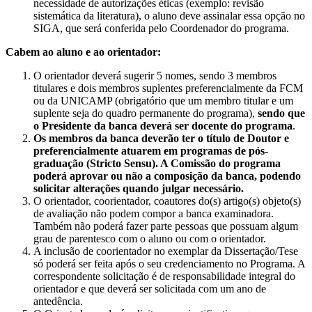
necessidade de autorizações éticas (exemplo: revisão
sistemática da literatura), o aluno deve assinalar essa opção no
SIGA, que será conferida pelo Coordenador do programa.
Cabem ao aluno e ao orientador:
O orientador deverá sugerir 5 nomes, sendo 3 membros
titulares e dois membros suplentes preferencialmente da FCM
ou da UNICAMP (obrigatório que um membro titular e um
suplente seja do quadro permanente do programa),
sendo que
o Presidente da banca deverá ser docente do programa
.
Os membros da banca deverão ter o título de Doutor e
preferencialmente atuarem em programas de pós-
graduação (Stricto Sensu). A Comissão do programa
poderá aprovar ou não a composição da banca, podendo
solicitar alterações quando julgar necessário.
O orientador, coorientador, coautores do(s) artigo(s) objeto(s)
de avaliação não podem compor a banca examinadora.
Também não poderá fazer parte pessoas que possuam algum
grau de parentesco com o aluno ou com o orientador.
A inclusão de coorientador no exemplar da Dissertação/Tese
só poderá ser feita após o seu credenciamento no Programa. A
correspondente solicitação é de responsabilidade integral do
orientador e que deverá ser solicitada com um ano de
antedência.