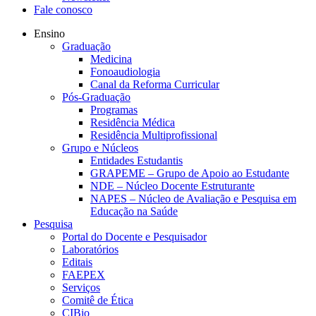
Fale conosco
Ensino
Graduação
Medicina
Fonoaudiologia
Canal da Reforma Curricular
Pós-Graduação
Programas
Residência Médica
Residência Multiprofissional
Grupo e Núcleos
Entidades Estudantis
GRAPEME – Grupo de Apoio ao Estudante
NDE – Núcleo Docente Estruturante
NAPES – Núcleo de Avaliação e Pesquisa em
Educação na Saúde
Pesquisa
Portal do Docente e Pesquisador
Laboratórios
Editais
FAEPEX
Serviços
Comitê de Ética
CIBio