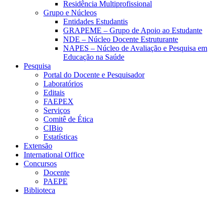
Residência Multiprofissional
Grupo e Núcleos
Entidades Estudantis
GRAPEME – Grupo de Apoio ao Estudante
NDE – Núcleo Docente Estruturante
NAPES – Núcleo de Avaliação e Pesquisa em
Educação na Saúde
Pesquisa
Portal do Docente e Pesquisador
Laboratórios
Editais
FAEPEX
Serviços
Comitê de Ética
CIBio
Estatísticas
Extensão
International Office
Concursos
Docente
PAEPE
Biblioteca
Link para o Facebook