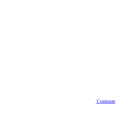
Diminuir fonte
Contraste