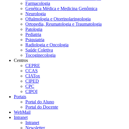
Farmacologia
Genética Médica e Medicina Genômica
Neurologia
Oftalmologia e Otorrinolaringologia
Ortopedia, Reumatologia e Traumatologia
Patologia
Pediatria
Psiquiatria
Radiologia e Oncologia
Saúde Coletiva
Tocoginecologia
Centros
CEPRE
CCAS
CIATox
CIPED
CPC
CIPOI
Portais
Portal do Aluno
Portal do Docente
WebMail
Intranet
Intranet
Newsletter