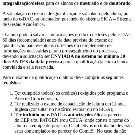
integralização/defesa
para os alunos de
mestrado
e de
doutorado.
A solicitação do exame de Qualificação é solicitado pelo aluno, por
meio do e-DAC ou orientador, por meio do sistema SIGA – Sistema
de Gestão Acadêmica.
O aluno poderá salvar as informações no fluxo de teses pelo e-DAC
60 dias (recomendado) antes da data prevista do exame de
qualificação para eventuais correções ou complemento de
informações necessárias para o prosseguimento do processo,
devendo a solicitação ser
ENVIADA no sistema no mínimo 30
dias ANTES da data prevista
para a qualificação já com a banca
convidada e sala reservada.
Para o exame de qualificação o aluno deve cumprir os seguintes
requisitos:
Ter cumprido todo(s) os crédito(s) exigidos pelo programa e
Área de Concentração;
Ter realizado o exame de capacitação de leitura em Língua
Inglesa (consultar no histórico escolar ou no SIGA);
Ter incluído no e-DAC as autorizações éticas
: parecer
do CEP e/ou PATGEN e/ou CEUA (onde conste o nome do
aluno na equipe do projeto). Os objetivos do trabalho deverão
estar contemplados no parecer do Comitê). No caso da não