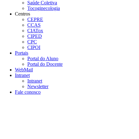
Saúde Coletiva
Tocoginecologia
Centros
CEPRE
CCAS
CIATox
CIPED
CPC
CIPOI
Portais
Portal do Aluno
Portal do Docente
WebMail
Intranet
Intranet
Newsletter
Fale conosco
Aumentar fonte