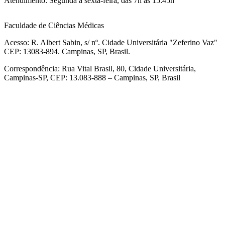
Atendimento: Segunda à sexta-feira, das 7h as 15:45h
Faculdade de Ciências Médicas
Acesso: R. Albert Sabin, s/ nº. Cidade Universitária "Zeferino Vaz"
CEP: 13083-894. Campinas, SP, Brasil.
Correspondência: Rua Vital Brasil, 80, Cidade Universitária,
Campinas-SP, CEP: 13.083-888 – Campinas, SP, Brasil
Link para o Facebook
Link para o Linkedin