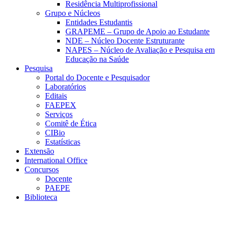
Residência Multiprofissional
Grupo e Núcleos
Entidades Estudantis
GRAPEME – Grupo de Apoio ao Estudante
NDE – Núcleo Docente Estruturante
NAPES – Núcleo de Avaliação e Pesquisa em
Educação na Saúde
Pesquisa
Portal do Docente e Pesquisador
Laboratórios
Editais
FAEPEX
Serviços
Comitê de Ética
CIBio
Estatísticas
Extensão
International Office
Concursos
Docente
PAEPE
Biblioteca
Link para o Facebook