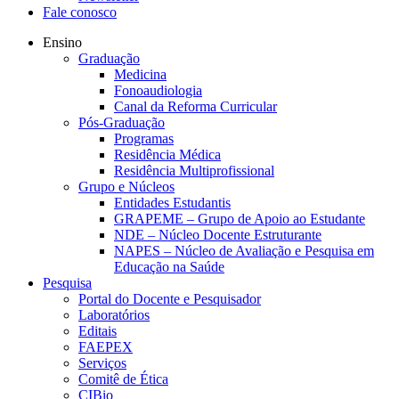
Fale conosco
Ensino
Graduação
Medicina
Fonoaudiologia
Canal da Reforma Curricular
Pós-Graduação
Programas
Residência Médica
Residência Multiprofissional
Grupo e Núcleos
Entidades Estudantis
GRAPEME – Grupo de Apoio ao Estudante
NDE – Núcleo Docente Estruturante
NAPES – Núcleo de Avaliação e Pesquisa em
Educação na Saúde
Pesquisa
Portal do Docente e Pesquisador
Laboratórios
Editais
FAEPEX
Serviços
Comitê de Ética
CIBio