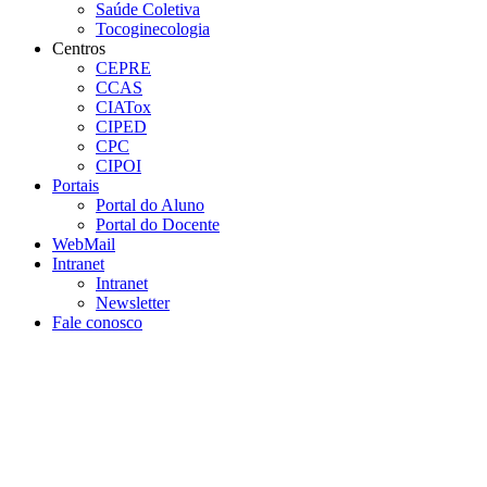
Saúde Coletiva
Tocoginecologia
Centros
CEPRE
CCAS
CIATox
CIPED
CPC
CIPOI
Portais
Portal do Aluno
Portal do Docente
WebMail
Intranet
Intranet
Newsletter
Fale conosco
Aumentar fonte