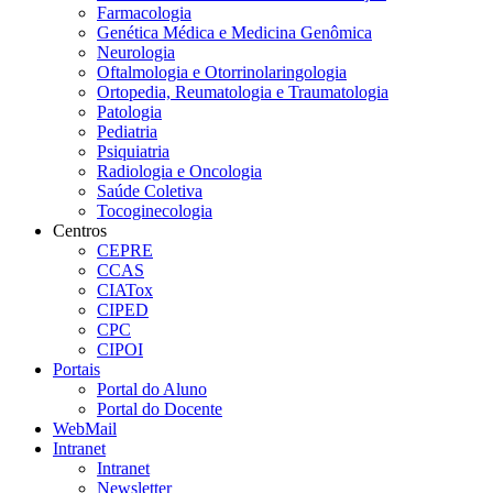
Farmacologia
Genética Médica e Medicina Genômica
Neurologia
Oftalmologia e Otorrinolaringologia
Ortopedia, Reumatologia e Traumatologia
Patologia
Pediatria
Psiquiatria
Radiologia e Oncologia
Saúde Coletiva
Tocoginecologia
Centros
CEPRE
CCAS
CIATox
CIPED
CPC
CIPOI
Portais
Portal do Aluno
Portal do Docente
WebMail
Intranet
Intranet
Newsletter