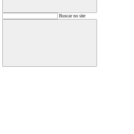
Buscar
Buscar no site
Buscar
Aumentar fonte
Diminuir fonte