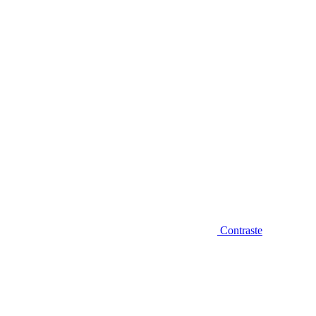
Diminuir fonte
Contraste