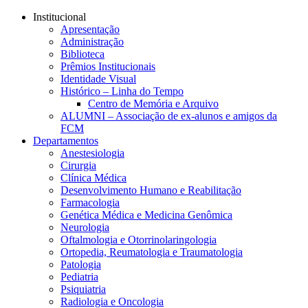
Conteúdo principal
Menu principal
Rodapé
Institucional
Apresentação
Administração
Biblioteca
Prêmios Institucionais
Identidade Visual
Histórico – Linha do Tempo
Centro de Memória e Arquivo
ALUMNI – Associação de ex-alunos e amigos da
FCM
Departamentos
Anestesiologia
Cirurgia
Clínica Médica
Desenvolvimento Humano e Reabilitação
Farmacologia
Genética Médica e Medicina Genômica
Neurologia
Oftalmologia e Otorrinolaringologia
Ortopedia, Reumatologia e Traumatologia
Patologia
Pediatria
Psiquiatria
Radiologia e Oncologia