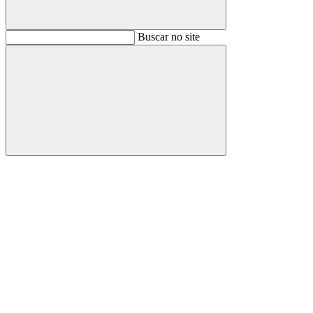
Buscar
Buscar no site
Buscar
Aumentar fonte
Diminuir fonte