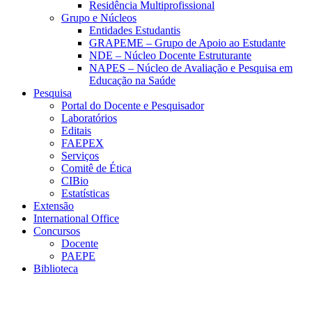
Residência Multiprofissional
Grupo e Núcleos
Entidades Estudantis
GRAPEME – Grupo de Apoio ao Estudante
NDE – Núcleo Docente Estruturante
NAPES – Núcleo de Avaliação e Pesquisa em
Educação na Saúde
Pesquisa
Portal do Docente e Pesquisador
Laboratórios
Editais
FAEPEX
Serviços
Comitê de Ética
CIBio
Estatísticas
Extensão
International Office
Concursos
Docente
PAEPE
Biblioteca
Link para o Facebook