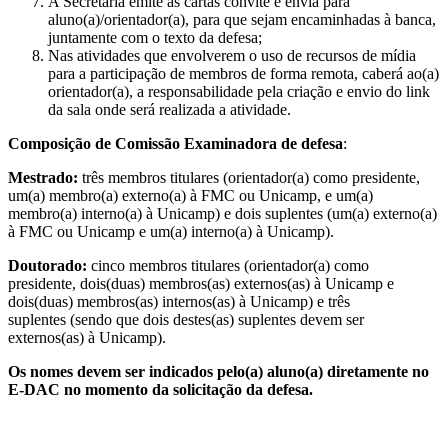
A Secretaria emite as cartas convite e envia para
aluno(a)/orientador(a), para que sejam encaminhadas à banca,
juntamente com o texto da defesa;
Nas atividades que envolverem o uso de recursos de mídia
para a participação de membros de forma remota, caberá ao(a)
orientador(a), a responsabilidade pela criação e envio do link
da sala onde será realizada a atividade.
Composição de Comissão Examinadora de defesa
:
Mestrado:
três membros titulares (orientador(a) como presidente,
um(a) membro(a) externo(a) à FMC ou Unicamp, e um(a)
membro(a) interno(a) à Unicamp) e dois suplentes (um(a) externo(a)
à FMC ou Unicamp e um(a) interno(a) à Unicamp).
Doutorado:
cinco membros titulares (orientador(a) como
presidente, dois(duas) membros(as) externos(as) à Unicamp e
dois(duas) membros(as) internos(as) à Unicamp) e três
suplentes (sendo que dois destes(as) suplentes devem ser
externos(as) à Unicamp).
Os nomes devem ser indicados pelo(a) aluno(a) diretamente no
E-DAC no momento da solicitação da defesa.