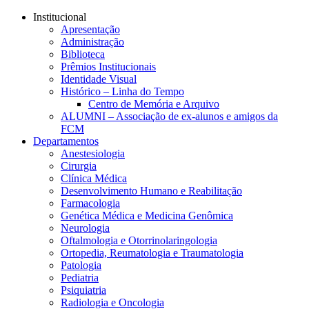
Conteúdo principal
Menu principal
Rodapé
Institucional
Apresentação
Administração
Biblioteca
Prêmios Institucionais
Identidade Visual
Histórico – Linha do Tempo
Centro de Memória e Arquivo
ALUMNI – Associação de ex-alunos e amigos da
FCM
Departamentos
Anestesiologia
Cirurgia
Clínica Médica
Desenvolvimento Humano e Reabilitação
Farmacologia
Genética Médica e Medicina Genômica
Neurologia
Oftalmologia e Otorrinolaringologia
Ortopedia, Reumatologia e Traumatologia
Patologia
Pediatria
Psiquiatria
Radiologia e Oncologia