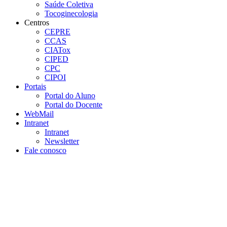
Saúde Coletiva
Tocoginecologia
Centros
CEPRE
CCAS
CIATox
CIPED
CPC
CIPOI
Portais
Portal do Aluno
Portal do Docente
WebMail
Intranet
Intranet
Newsletter
Fale conosco
Aumentar fonte