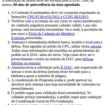
A solicitação de defesa deve ser enviada pelo E-DAC com, ao
menos,
60 dias de antecedência da data agendada
.
A Comissão Examinadora deve ser composta respeitando as
Instruções
CPG/FCM nº01/2021 e CCPG 003/2015
.
Verificar com a secretaria do seu curso se os(as) membros(as)
da comissão julgadora possuem cadastro válido. Caso não
possua, será necessário encaminhar, via e-mail, à secretaria do
seu curso a
Ficha de Cadastro de Membros
Externos
preenchida;
Aluno(a) e orientador(a) definem banca, horário e local para a
defesa. Para agendar no prédio da CPG, utilize nossa
agenda
.
Todas essas informações são inseridas no preenchimento do
pedido no E-DAC antes do envio. Veja como deve ser o
preenchimento correto no sistema da DAC para
defesas
híbridas ou remotas
;
Aluno(a) envia a solicitação pelo
E-DAC
, não esquecendo de
anexar o texto da defesa (mesmo texto enviado para a
biblioteca gerar o relatório de plágio);
A coordenação do Programa avalia e, pode aprovar ou
devolver pelo sistema caso haja necessidade de correções no
preenchimento;
O pedido segue para validação do(a) orientador(a). Se
validado pelo(a) orientador(a), o pedido segue para validação
da Coordenação Geral da Pós-Graduação;