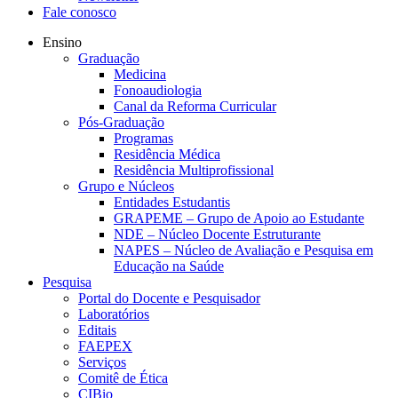
Fale conosco
Ensino
Graduação
Medicina
Fonoaudiologia
Canal da Reforma Curricular
Pós-Graduação
Programas
Residência Médica
Residência Multiprofissional
Grupo e Núcleos
Entidades Estudantis
GRAPEME – Grupo de Apoio ao Estudante
NDE – Núcleo Docente Estruturante
NAPES – Núcleo de Avaliação e Pesquisa em
Educação na Saúde
Pesquisa
Portal do Docente e Pesquisador
Laboratórios
Editais
FAEPEX
Serviços
Comitê de Ética
CIBio