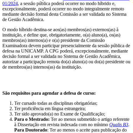
01/2024
, a sessão pública poderá ocorrer no modo híbrido e,
excepcionalmente, poderá ocorrer no modo integralmente remoto
mediante decisão formal desta Comissão a ser validada no Sistema
de Gestão Acadêmica.
O modo híbrido destina-se aos(as) membros(as) externos(as) à
instituição, e define que, obrigatoriamente, o(a) aluno(a), os(as)
membros(as) internos(a) e o(a) presidente da Comissão
Examinadora devem participar presencialmente da sessão pública de
defesa na UNICAMP. A CPG poderá, excepcionalmente, mediante
decisão formal a ser validada no Sistema de Gestão Acadêmica,
autorizar a participação remota do(a) aluno(a) ou do(a) presidente ou
de membros(as) internos(as) da instituição.
São requisitos para agendar a defesa de curso:
Ter cursado todas as disciplinas obrigatórias;
Ter proficiência em língua estrangeira;
Ter sido aprovado(a) no Exame de Qualificação;
Para o Mestrado:
Ter ao menos submetido o artigo referente
à Dissertação em revista indexada com no mínimo
Qualis B3
.
Para Doutorado
: Ter ao menos o aceite para publicação do