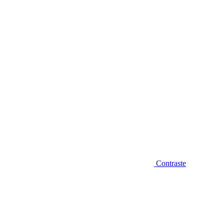
Diminuir fonte
Contraste