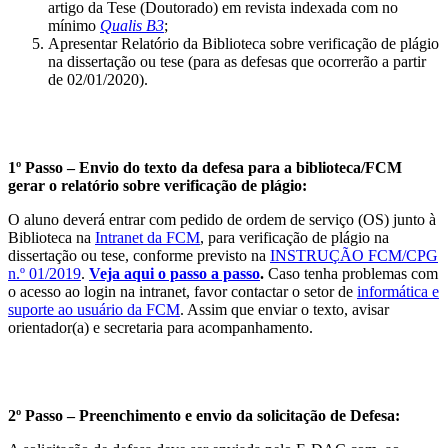
artigo da Tese (Doutorado) em revista indexada com no
mínimo
Qualis B3
;
Apresentar Relatório da Biblioteca sobre verificação de plágio
na dissertação ou tese (para as defesas que ocorrerão a partir
de 02/01/2020).
1º Passo – Envio do texto da defesa para a biblioteca/FCM
gerar o relatório sobre verificação de plágio:
O aluno deverá entrar com pedido de ordem de serviço (OS) junto à
Biblioteca na
Intranet da FCM
, para verificação de plágio na
dissertação ou tese, conforme previsto na
INSTRUÇÃO FCM/CPG
n.º 01/2019
.
Veja aqui o passo a passo
.
Caso tenha problemas com
o acesso ao login na intranet, favor contactar o setor de
informática e
suporte ao usuário da FCM
. Assim que enviar o texto, avisar
orientador(a) e secretaria para acompanhamento.
2º Passo – Preenchimento e envio da solicitação de Defesa: