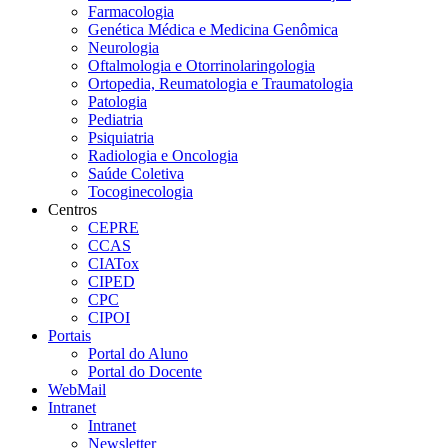
Farmacologia
Genética Médica e Medicina Genômica
Neurologia
Oftalmologia e Otorrinolaringologia
Ortopedia, Reumatologia e Traumatologia
Patologia
Pediatria
Psiquiatria
Radiologia e Oncologia
Saúde Coletiva
Tocoginecologia
Centros
CEPRE
CCAS
CIATox
CIPED
CPC
CIPOI
Portais
Portal do Aluno
Portal do Docente
WebMail
Intranet
Intranet
Newsletter