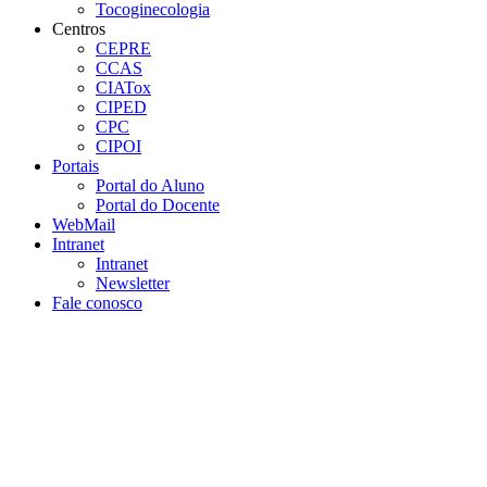
Tocoginecologia
Centros
CEPRE
CCAS
CIATox
CIPED
CPC
CIPOI
Portais
Portal do Aluno
Portal do Docente
WebMail
Intranet
Intranet
Newsletter
Fale conosco
Aumentar fonte