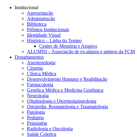
Conteúdo principal
Menu principal
Rodapé
Institucional
Apresentação
Administração
Biblioteca
Prêmios Institucionais
Identidade Visual
Histórico – Linha do Tempo
Centro de Memória e Arquivo
ALUMNI – Associação de ex-alunos e amigos da FCM
Departamentos
Anestesiologia
Cirurgia
Clínica Médica
Desenvolvimento Humano e Reabilitação
Farmacologia
Genética Médica e Medicina Genômica
Neurologia
Oftalmologia e Otorrinolaringologia
Ortopedia, Reumatologia e Traumatologia
Patologia
Pediatria
Psiquiatria
Radiologia e Oncologia
Saúde Coletiva