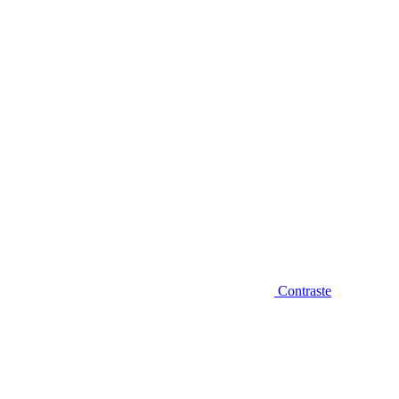
Diminuir fonte
Contraste