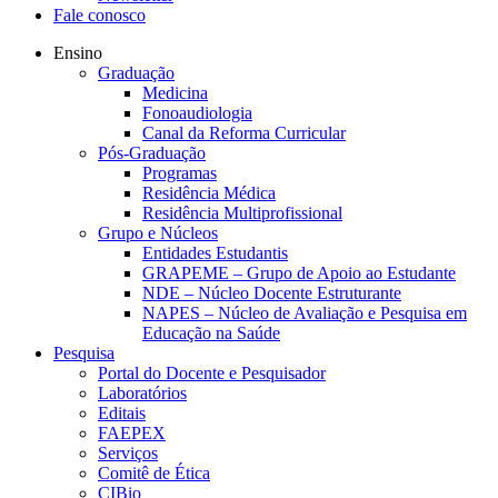
Fale conosco
Ensino
Graduação
Medicina
Fonoaudiologia
Canal da Reforma Curricular
Pós-Graduação
Programas
Residência Médica
Residência Multiprofissional
Grupo e Núcleos
Entidades Estudantis
GRAPEME – Grupo de Apoio ao Estudante
NDE – Núcleo Docente Estruturante
NAPES – Núcleo de Avaliação e Pesquisa em
Educação na Saúde
Pesquisa
Portal do Docente e Pesquisador
Laboratórios
Editais
FAEPEX
Serviços
Comitê de Ética
CIBio