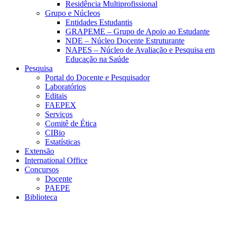
Residência Multiprofissional
Grupo e Núcleos
Entidades Estudantis
GRAPEME – Grupo de Apoio ao Estudante
NDE – Núcleo Docente Estruturante
NAPES – Núcleo de Avaliação e Pesquisa em
Educação na Saúde
Pesquisa
Portal do Docente e Pesquisador
Laboratórios
Editais
FAEPEX
Serviços
Comitê de Ética
CIBio
Estatísticas
Extensão
International Office
Concursos
Docente
PAEPE
Biblioteca
Link para o Facebook