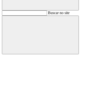
Buscar
Buscar no site
Buscar
Aumentar fonte
Diminuir fonte