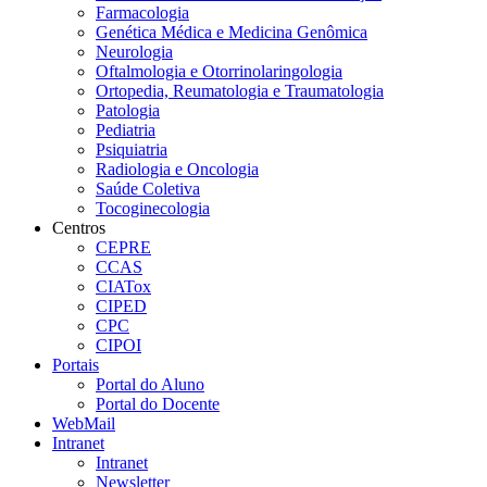
Farmacologia
Genética Médica e Medicina Genômica
Neurologia
Oftalmologia e Otorrinolaringologia
Ortopedia, Reumatologia e Traumatologia
Patologia
Pediatria
Psiquiatria
Radiologia e Oncologia
Saúde Coletiva
Tocoginecologia
Centros
CEPRE
CCAS
CIATox
CIPED
CPC
CIPOI
Portais
Portal do Aluno
Portal do Docente
WebMail
Intranet
Intranet
Newsletter