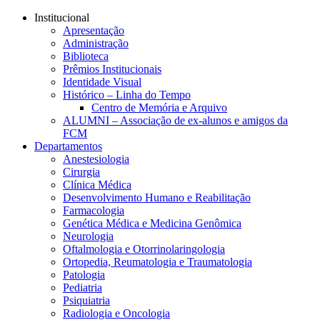
Conteúdo principal
Menu principal
Rodapé
Institucional
Apresentação
Administração
Biblioteca
Prêmios Institucionais
Identidade Visual
Histórico – Linha do Tempo
Centro de Memória e Arquivo
ALUMNI – Associação de ex-alunos e amigos da
FCM
Departamentos
Anestesiologia
Cirurgia
Clínica Médica
Desenvolvimento Humano e Reabilitação
Farmacologia
Genética Médica e Medicina Genômica
Neurologia
Oftalmologia e Otorrinolaringologia
Ortopedia, Reumatologia e Traumatologia
Patologia
Pediatria
Psiquiatria
Radiologia e Oncologia