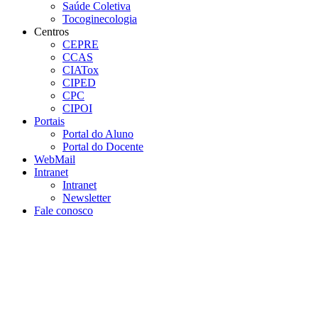
Saúde Coletiva
Tocoginecologia
Centros
CEPRE
CCAS
CIATox
CIPED
CPC
CIPOI
Portais
Portal do Aluno
Portal do Docente
WebMail
Intranet
Intranet
Newsletter
Fale conosco
Aumentar fonte