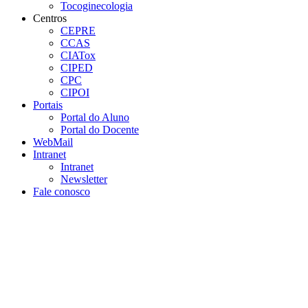
Tocoginecologia
Centros
CEPRE
CCAS
CIATox
CIPED
CPC
CIPOI
Portais
Portal do Aluno
Portal do Docente
WebMail
Intranet
Intranet
Newsletter
Fale conosco
Aumentar fonte