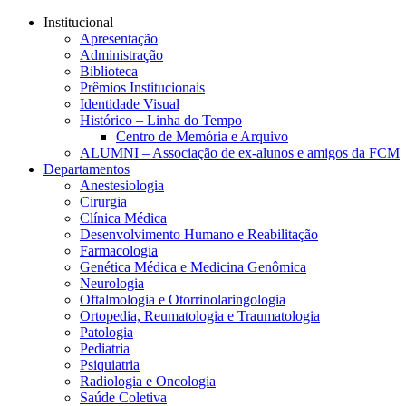
Conteúdo principal
Menu principal
Rodapé
Institucional
Apresentação
Administração
Biblioteca
Prêmios Institucionais
Identidade Visual
Histórico – Linha do Tempo
Centro de Memória e Arquivo
ALUMNI – Associação de ex-alunos e amigos da FCM
Departamentos
Anestesiologia
Cirurgia
Clínica Médica
Desenvolvimento Humano e Reabilitação
Farmacologia
Genética Médica e Medicina Genômica
Neurologia
Oftalmologia e Otorrinolaringologia
Ortopedia, Reumatologia e Traumatologia
Patologia
Pediatria
Psiquiatria
Radiologia e Oncologia
Saúde Coletiva