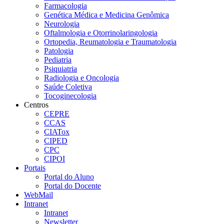
Farmacologia
Genética Médica e Medicina Genômica
Neurologia
Oftalmologia e Otorrinolaringologia
Ortopedia, Reumatologia e Traumatologia
Patologia
Pediatria
Psiquiatria
Radiologia e Oncologia
Saúde Coletiva
Tocoginecologia
Centros
CEPRE
CCAS
CIATox
CIPED
CPC
CIPOI
Portais
Portal do Aluno
Portal do Docente
WebMail
Intranet
Intranet
Newsletter