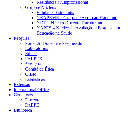
Residência Multiprofissional
Grupo e Núcleos
Entidades Estudantis
GRAPEME – Grupo de Apoio ao Estudante
NDE – Núcleo Docente Estruturante
NAPES – Núcleo de Avaliação e Pesquisa em
Educação na Saúde
Pesquisa
Portal do Docente e Pesquisador
Laboratórios
Editais
FAEPEX
Serviços
Comitê de Ética
CIBio
Estatísticas
Extensão
International Office
Concursos
Docente
PAEPE
Biblioteca
Link para o Facebook