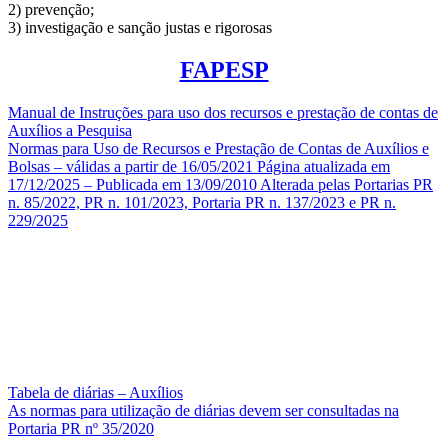
2) prevenção;
3) investigação e sanção justas e rigorosas
FAPESP
Manual de Instruções para uso dos recursos e prestação de contas de
Auxílios a Pesquisa
Normas para Uso de Recursos e Prestação de Contas de Auxílios e
Bolsas – válidas a partir de 16/05/2021 Página atualizada em
17/12/2025 – Publicada em 13/09/2010 Alterada pelas Portarias PR
n. 85/2022, PR n. 101/2023, Portaria PR n. 137/2023 e PR n.
229/2025
Tabela de diárias – Auxílios
As normas para utilização de diárias devem ser consultadas na
Portaria PR nº 35/2020