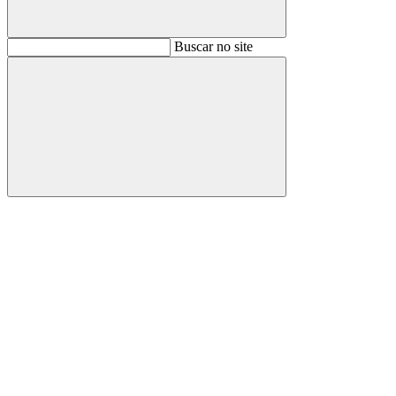
Buscar
Buscar no site
Buscar
Aumentar fonte
Diminuir fonte