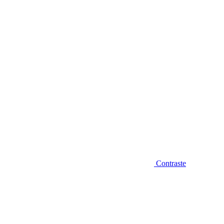
Diminuir fonte
Contraste