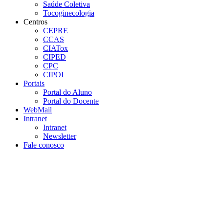
Saúde Coletiva
Tocoginecologia
Centros
CEPRE
CCAS
CIATox
CIPED
CPC
CIPOI
Portais
Portal do Aluno
Portal do Docente
WebMail
Intranet
Intranet
Newsletter
Fale conosco
Aumentar fonte