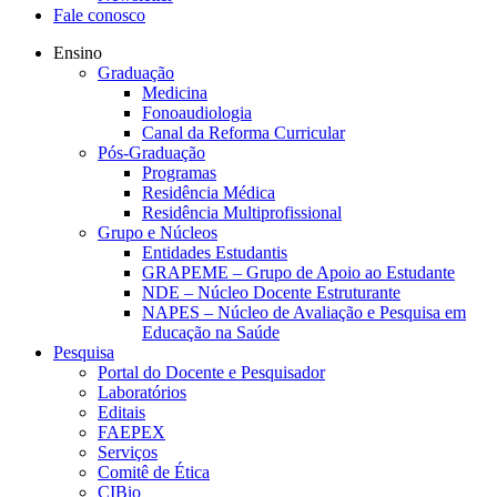
Fale conosco
Ensino
Graduação
Medicina
Fonoaudiologia
Canal da Reforma Curricular
Pós-Graduação
Programas
Residência Médica
Residência Multiprofissional
Grupo e Núcleos
Entidades Estudantis
GRAPEME – Grupo de Apoio ao Estudante
NDE – Núcleo Docente Estruturante
NAPES – Núcleo de Avaliação e Pesquisa em
Educação na Saúde
Pesquisa
Portal do Docente e Pesquisador
Laboratórios
Editais
FAEPEX
Serviços
Comitê de Ética
CIBio