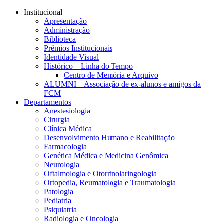
Conteúdo principal
Menu principal
Rodapé
Institucional
Apresentação
Administração
Biblioteca
Prêmios Institucionais
Identidade Visual
Histórico – Linha do Tempo
Centro de Memória e Arquivo
ALUMNI – Associação de ex-alunos e amigos da
FCM
Departamentos
Anestesiologia
Cirurgia
Clínica Médica
Desenvolvimento Humano e Reabilitação
Farmacologia
Genética Médica e Medicina Genômica
Neurologia
Oftalmologia e Otorrinolaringologia
Ortopedia, Reumatologia e Traumatologia
Patologia
Pediatria
Psiquiatria
Radiologia e Oncologia