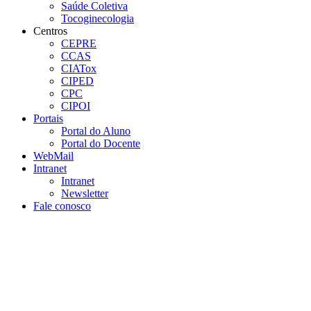
Saúde Coletiva
Tocoginecologia
Centros
CEPRE
CCAS
CIATox
CIPED
CPC
CIPOI
Portais
Portal do Aluno
Portal do Docente
WebMail
Intranet
Intranet
Newsletter
Fale conosco
Aumentar fonte