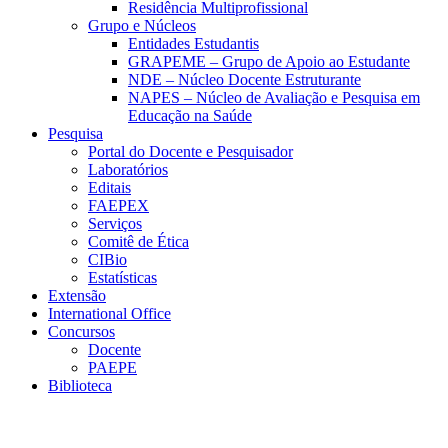
Residência Multiprofissional
Grupo e Núcleos
Entidades Estudantis
GRAPEME – Grupo de Apoio ao Estudante
NDE – Núcleo Docente Estruturante
NAPES – Núcleo de Avaliação e Pesquisa em
Educação na Saúde
Pesquisa
Portal do Docente e Pesquisador
Laboratórios
Editais
FAEPEX
Serviços
Comitê de Ética
CIBio
Estatísticas
Extensão
International Office
Concursos
Docente
PAEPE
Biblioteca
Link para o Facebook