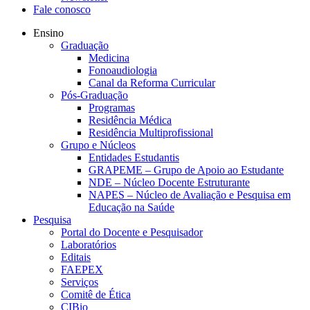
Fale conosco
Ensino
Graduação
Medicina
Fonoaudiologia
Canal da Reforma Curricular
Pós-Graduação
Programas
Residência Médica
Residência Multiprofissional
Grupo e Núcleos
Entidades Estudantis
GRAPEME – Grupo de Apoio ao Estudante
NDE – Núcleo Docente Estruturante
NAPES – Núcleo de Avaliação e Pesquisa em
Educação na Saúde
Pesquisa
Portal do Docente e Pesquisador
Laboratórios
Editais
FAEPEX
Serviços
Comitê de Ética
CIBio