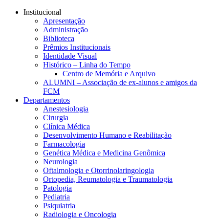
Conteúdo principal
Menu principal
Rodapé
Institucional
Apresentação
Administração
Biblioteca
Prêmios Institucionais
Identidade Visual
Histórico – Linha do Tempo
Centro de Memória e Arquivo
ALUMNI – Associação de ex-alunos e amigos da
FCM
Departamentos
Anestesiologia
Cirurgia
Clínica Médica
Desenvolvimento Humano e Reabilitação
Farmacologia
Genética Médica e Medicina Genômica
Neurologia
Oftalmologia e Otorrinolaringologia
Ortopedia, Reumatologia e Traumatologia
Patologia
Pediatria
Psiquiatria
Radiologia e Oncologia