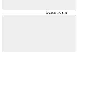
Buscar
Buscar no site
Buscar
Aumentar fonte
Diminuir fonte