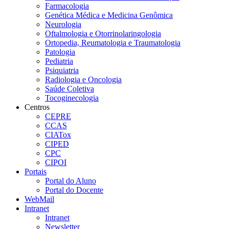
Farmacologia
Genética Médica e Medicina Genômica
Neurologia
Oftalmologia e Otorrinolaringologia
Ortopedia, Reumatologia e Traumatologia
Patologia
Pediatria
Psiquiatria
Radiologia e Oncologia
Saúde Coletiva
Tocoginecologia
Centros
CEPRE
CCAS
CIATox
CIPED
CPC
CIPOI
Portais
Portal do Aluno
Portal do Docente
WebMail
Intranet
Intranet
Newsletter