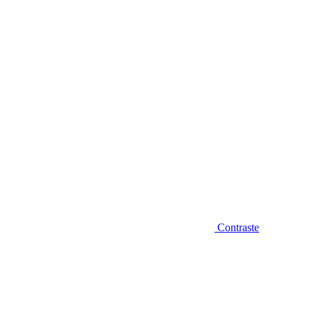
Diminuir fonte
Contraste