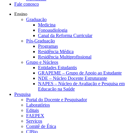
Fale conosco
Ensino
Graduação
Medicina
Fonoaudiologia
Canal da Reforma Curricular
Pós-Graduação
Programas
Residência Médica
Residência Multiprofissional
Grupo e Núcleos
Entidades Estudantis
GRAPEME – Grupo de Apoio ao Estudante
NDE – Núcleo Docente Estruturante
NAPES – Núcleo de Avaliação e Pesquisa em
Educação na Saúde
Pesquisa
Portal do Docente e Pesquisador
Laboratórios
Editais
FAEPEX
Serviços
Comitê de Ética
CIBio