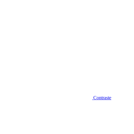
Diminuir fonte
Contraste