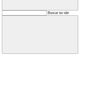
Buscar
Buscar no site
Buscar
Aumentar fonte
Diminuir fonte