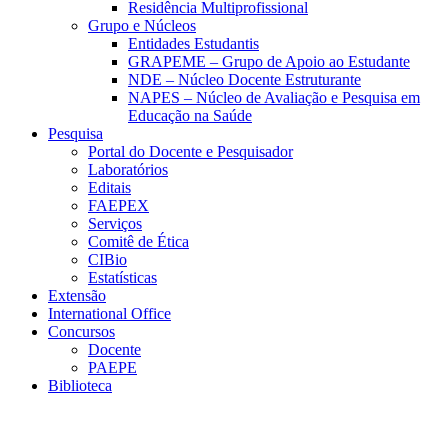
Residência Multiprofissional
Grupo e Núcleos
Entidades Estudantis
GRAPEME – Grupo de Apoio ao Estudante
NDE – Núcleo Docente Estruturante
NAPES – Núcleo de Avaliação e Pesquisa em
Educação na Saúde
Pesquisa
Portal do Docente e Pesquisador
Laboratórios
Editais
FAEPEX
Serviços
Comitê de Ética
CIBio
Estatísticas
Extensão
International Office
Concursos
Docente
PAEPE
Biblioteca
Link para o Facebook