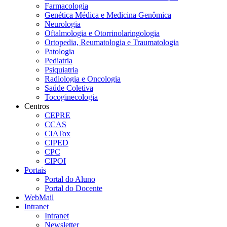
Farmacologia
Genética Médica e Medicina Genômica
Neurologia
Oftalmologia e Otorrinolaringologia
Ortopedia, Reumatologia e Traumatologia
Patologia
Pediatria
Psiquiatria
Radiologia e Oncologia
Saúde Coletiva
Tocoginecologia
Centros
CEPRE
CCAS
CIATox
CIPED
CPC
CIPOI
Portais
Portal do Aluno
Portal do Docente
WebMail
Intranet
Intranet
Newsletter