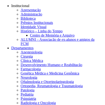
Conteúdo principal
Menu principal
Rodapé
Institucional
Apresentação
Administração
Biblioteca
Prêmios Institucionais
Identidade Visual
Histórico – Linha do Tempo
Centro de Memória e Arquivo
ALUMNI – Associação de ex-alunos e amigos da
FCM
Departamentos
Anestesiologia
Cirurgia
Clínica Médica
Desenvolvimento Humano e Reabilitação
Farmacologia
Genética Médica e Medicina Genômica
Neurologia
Oftalmologia e Otorrinolaringologia
Ortopedia, Reumatologia e Traumatologia
Patologia
Pediatria
Psiquiatria
Radiologia e Oncologia