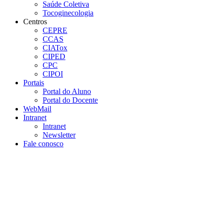
Saúde Coletiva
Tocoginecologia
Centros
CEPRE
CCAS
CIATox
CIPED
CPC
CIPOI
Portais
Portal do Aluno
Portal do Docente
WebMail
Intranet
Intranet
Newsletter
Fale conosco
Aumentar fonte