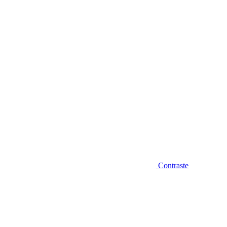
Diminuir fonte
Contraste