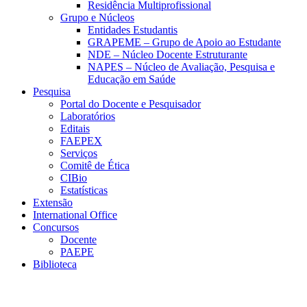
Residência Multiprofissional
Grupo e Núcleos
Entidades Estudantis
GRAPEME – Grupo de Apoio ao Estudante
NDE – Núcleo Docente Estruturante
NAPES – Núcleo de Avaliação, Pesquisa e
Educação em Saúde
Pesquisa
Portal do Docente e Pesquisador
Laboratórios
Editais
FAEPEX
Serviços
Comitê de Ética
CIBio
Estatísticas
Extensão
International Office
Concursos
Docente
PAEPE
Biblioteca
Link para o Facebook