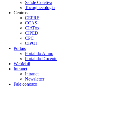
Saúde Coletiva
Tocoginecologia
Centros
CEPRE
CCAS
CIATox
CIPED
CPC
CIPOI
Portais
Portal do Aluno
Portal do Docente
WebMail
Intranet
Intranet
Newsletter
Fale conosco
Aumentar fonte