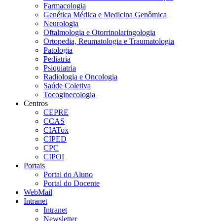
Farmacologia
Genética Médica e Medicina Genômica
Neurologia
Oftalmologia e Otorrinolaringologia
Ortopedia, Reumatologia e Traumatologia
Patologia
Pediatria
Psiquiatria
Radiologia e Oncologia
Saúde Coletiva
Tocoginecologia
Centros
CEPRE
CCAS
CIATox
CIPED
CPC
CIPOI
Portais
Portal do Aluno
Portal do Docente
WebMail
Intranet
Intranet
Newsletter