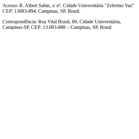
Acesso: R. Albert Sabin, s/ nº. Cidade Universitária "Zeferino Vaz"
CEP: 13083-894. Campinas, SP, Brasil.
Correspondência: Rua Vital Brasil, 80, Cidade Universitária,
Campinas-SP, CEP: 13.083-888 – Campinas, SP, Brasil
Link para o Facebook
Link para o Linkedin
Link para o Instagram