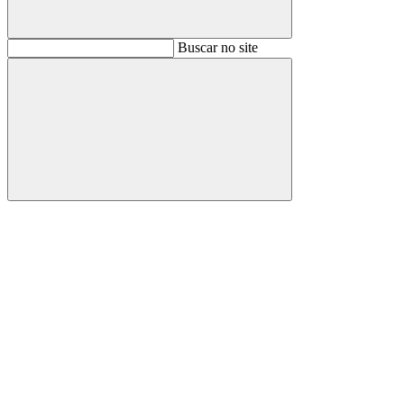
Buscar
Buscar no site
Buscar
Aumentar fonte
Diminuir fonte