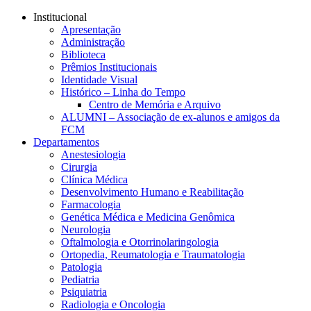
Conteúdo principal
Menu principal
Rodapé
Institucional
Apresentação
Administração
Biblioteca
Prêmios Institucionais
Identidade Visual
Histórico – Linha do Tempo
Centro de Memória e Arquivo
ALUMNI – Associação de ex-alunos e amigos da
FCM
Departamentos
Anestesiologia
Cirurgia
Clínica Médica
Desenvolvimento Humano e Reabilitação
Farmacologia
Genética Médica e Medicina Genômica
Neurologia
Oftalmologia e Otorrinolaringologia
Ortopedia, Reumatologia e Traumatologia
Patologia
Pediatria
Psiquiatria
Radiologia e Oncologia