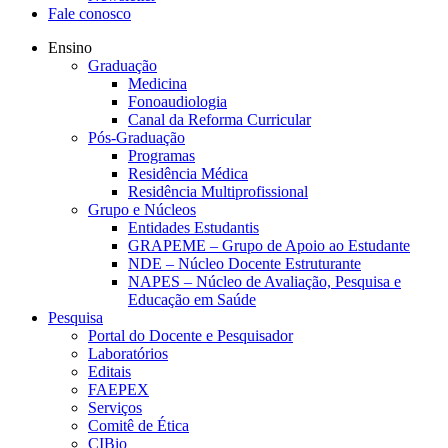
Fale conosco
Ensino
Graduação
Medicina
Fonoaudiologia
Canal da Reforma Curricular
Pós-Graduação
Programas
Residência Médica
Residência Multiprofissional
Grupo e Núcleos
Entidades Estudantis
GRAPEME – Grupo de Apoio ao Estudante
NDE – Núcleo Docente Estruturante
NAPES – Núcleo de Avaliação, Pesquisa e
Educação em Saúde
Pesquisa
Portal do Docente e Pesquisador
Laboratórios
Editais
FAEPEX
Serviços
Comitê de Ética
CIBio