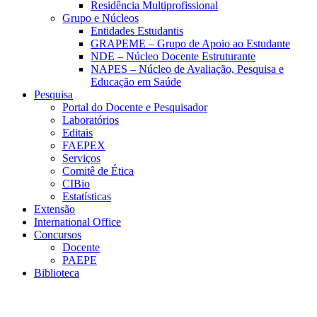
Residência Multiprofissional
Grupo e Núcleos
Entidades Estudantis
GRAPEME – Grupo de Apoio ao Estudante
NDE – Núcleo Docente Estruturante
NAPES – Núcleo de Avaliação, Pesquisa e
Educação em Saúde
Pesquisa
Portal do Docente e Pesquisador
Laboratórios
Editais
FAEPEX
Serviços
Comitê de Ética
CIBio
Estatísticas
Extensão
International Office
Concursos
Docente
PAEPE
Biblioteca
Link para o Facebook