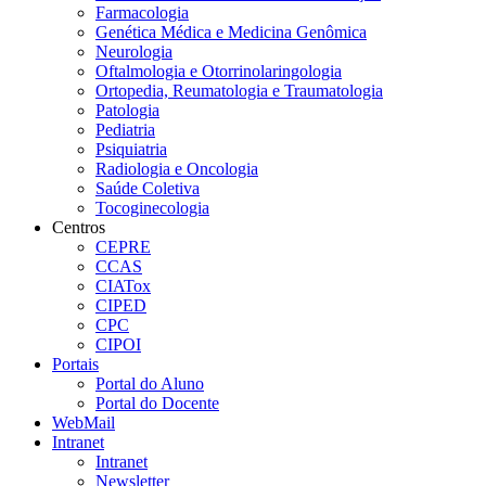
Farmacologia
Genética Médica e Medicina Genômica
Neurologia
Oftalmologia e Otorrinolaringologia
Ortopedia, Reumatologia e Traumatologia
Patologia
Pediatria
Psiquiatria
Radiologia e Oncologia
Saúde Coletiva
Tocoginecologia
Centros
CEPRE
CCAS
CIATox
CIPED
CPC
CIPOI
Portais
Portal do Aluno
Portal do Docente
WebMail
Intranet
Intranet
Newsletter