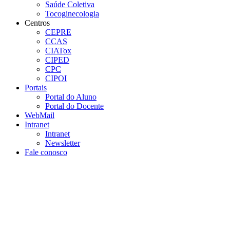
Saúde Coletiva
Tocoginecologia
Centros
CEPRE
CCAS
CIATox
CIPED
CPC
CIPOI
Portais
Portal do Aluno
Portal do Docente
WebMail
Intranet
Intranet
Newsletter
Fale conosco
Aumentar fonte