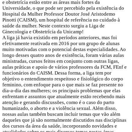
e obstetrícia estão entre as áreas mais fortes da
Universidade, o que pode ser percebido pela existência do
Hospital da Mulher Professor Doutor José Aristodemo
Pinotti (CAISM), um hospital de referência no cuidado à
saúde da mulher. Neste contexto surgiu a Liga de
Ginecologia e Obstetrícia da Unicamp!
A liga já havia existido em períodos anteriores, mas foi
efetivamente reativada em 2016 por um grupo de alunas
muito motivadas com o potencial destas especialidades. Ao
longo desses quatro anos de existência, foram várias aulas
ministradas, cursos feitos em conjunto com outras ligas,
aulas práticas e apoio de vários professores da FCM, FEnf e
funcionários do CAISM. Dessa forma, a liga tem por
objetivo o entendimento respeitoso e fisiológico do corpo
feminino, com enfoque para o que mais se faz presente no
dia-a-dia das mulheres; os principais problemas que elas
enfrentam e assuntos que atualmente estão recebendo mais
atenção e gerando discussões, como é o caso do parto
humanizado, o aborto e a violência sexual. Além disso,
nossas aulas também buscam incluir temas que vão além
daqueles que já são normalmente discutidos nas disciplinas
dos cursos da área da saúde, incorporando novidades e
atualidades sobre os mais diversos temas nestas áreas.