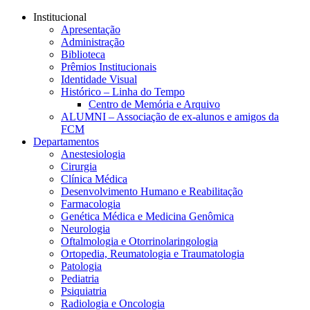
Conteúdo principal
Menu principal
Rodapé
Institucional
Apresentação
Administração
Biblioteca
Prêmios Institucionais
Identidade Visual
Histórico – Linha do Tempo
Centro de Memória e Arquivo
ALUMNI – Associação de ex-alunos e amigos da
FCM
Departamentos
Anestesiologia
Cirurgia
Clínica Médica
Desenvolvimento Humano e Reabilitação
Farmacologia
Genética Médica e Medicina Genômica
Neurologia
Oftalmologia e Otorrinolaringologia
Ortopedia, Reumatologia e Traumatologia
Patologia
Pediatria
Psiquiatria
Radiologia e Oncologia