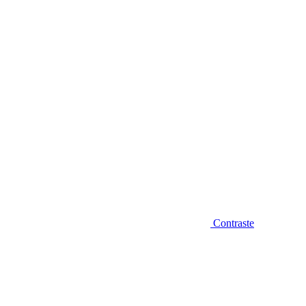
Diminuir fonte
Contraste