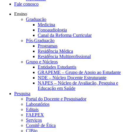
Fale conosco
Ensino
Graduação
Medicina
Fonoaudiologia
Canal da Reforma Curricular
Pós-Graduação
Programas
Residência Médica
Residência Multiprofissional
Grupo e Núcleos
Entidades Estudantis
GRAPEME – Grupo de Apoio ao Estudante
NDE – Núcleo Docente Estruturante
NAPES – Núcleo de Avaliação, Pesquisa e
Educação em Saúde
Pesquisa
Portal do Docente e Pesquisador
Laboratórios
Editais
FAEPEX
Serviços
Comitê de Ética
CIBio