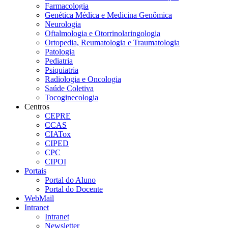
Farmacologia
Genética Médica e Medicina Genômica
Neurologia
Oftalmologia e Otorrinolaringologia
Ortopedia, Reumatologia e Traumatologia
Patologia
Pediatria
Psiquiatria
Radiologia e Oncologia
Saúde Coletiva
Tocoginecologia
Centros
CEPRE
CCAS
CIATox
CIPED
CPC
CIPOI
Portais
Portal do Aluno
Portal do Docente
WebMail
Intranet
Intranet
Newsletter