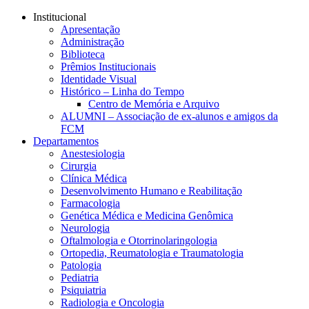
Conteúdo principal
Menu principal
Rodapé
Institucional
Apresentação
Administração
Biblioteca
Prêmios Institucionais
Identidade Visual
Histórico – Linha do Tempo
Centro de Memória e Arquivo
ALUMNI – Associação de ex-alunos e amigos da
FCM
Departamentos
Anestesiologia
Cirurgia
Clínica Médica
Desenvolvimento Humano e Reabilitação
Farmacologia
Genética Médica e Medicina Genômica
Neurologia
Oftalmologia e Otorrinolaringologia
Ortopedia, Reumatologia e Traumatologia
Patologia
Pediatria
Psiquiatria
Radiologia e Oncologia