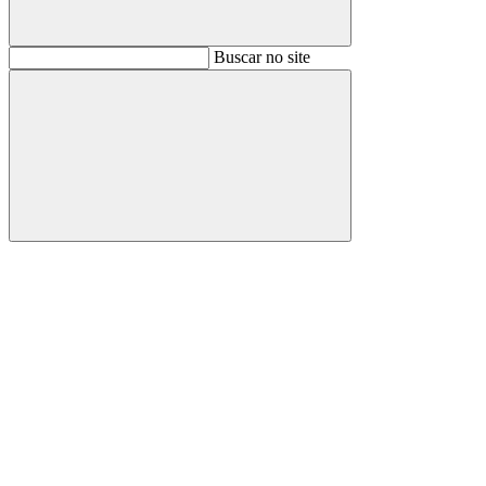
Buscar
Buscar no site
Buscar
Aumentar fonte
Diminuir fonte