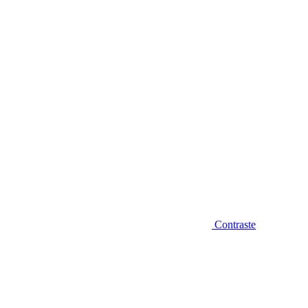
Diminuir fonte
Contraste