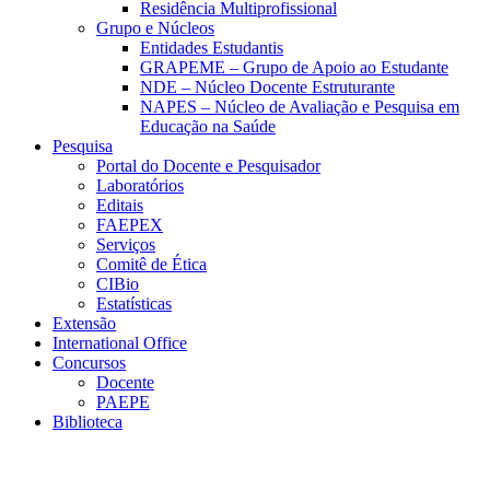
Residência Multiprofissional
Grupo e Núcleos
Entidades Estudantis
GRAPEME – Grupo de Apoio ao Estudante
NDE – Núcleo Docente Estruturante
NAPES – Núcleo de Avaliação e Pesquisa em
Educação na Saúde
Pesquisa
Portal do Docente e Pesquisador
Laboratórios
Editais
FAEPEX
Serviços
Comitê de Ética
CIBio
Estatísticas
Extensão
International Office
Concursos
Docente
PAEPE
Biblioteca
Link para o Facebook