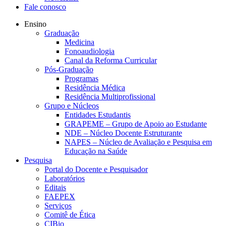
Fale conosco
Ensino
Graduação
Medicina
Fonoaudiologia
Canal da Reforma Curricular
Pós-Graduação
Programas
Residência Médica
Residência Multiprofissional
Grupo e Núcleos
Entidades Estudantis
GRAPEME – Grupo de Apoio ao Estudante
NDE – Núcleo Docente Estruturante
NAPES – Núcleo de Avaliação e Pesquisa em
Educação na Saúde
Pesquisa
Portal do Docente e Pesquisador
Laboratórios
Editais
FAEPEX
Serviços
Comitê de Ética
CIBio