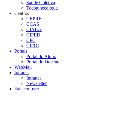
Saúde Coletiva
Tocoginecologia
Centros
CEPRE
CCAS
CIATox
CIPED
CPC
CIPOI
Portais
Portal do Aluno
Portal do Docente
WebMail
Intranet
Intranet
Newsletter
Fale conosco
Aumentar fonte