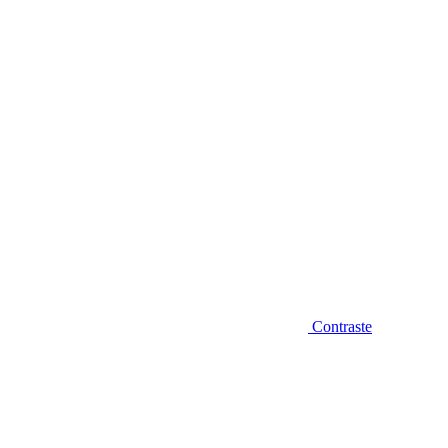
Diminuir fonte
Contraste