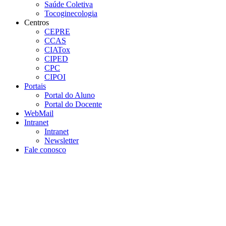
Saúde Coletiva
Tocoginecologia
Centros
CEPRE
CCAS
CIATox
CIPED
CPC
CIPOI
Portais
Portal do Aluno
Portal do Docente
WebMail
Intranet
Intranet
Newsletter
Fale conosco
Aumentar fonte