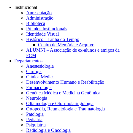
Conteúdo principal
Menu principal
Rodapé
Institucional
Apresentação
Administração
Biblioteca
Prêmios Institucionais
Identidade Visual
Histórico – Linha do Tempo
Centro de Memória e Arquivo
ALUMNI – Associação de ex-alunos e amigos da
FCM
Departamentos
Anestesiologia
Cirurgia
Clínica Médica
Desenvolvimento Humano e Reabilitação
Farmacologia
Genética Médica e Medicina Genômica
Neurologia
Oftalmologia e Otorrinolaringologia
Ortopedia, Reumatologia e Traumatologia
Patologia
Pediatria
Psiquiatria
Radiologia e Oncologia