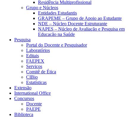
Residência Multiprofissional
Grupo e Núcleos
Entidades Estudantis
GRAPEME – Grupo de Apoio ao Estudante
NDE – Núcleo Docente Estruturante
NAPES – Núcleo de Avaliação e Pesquisa em
Educação na Saúde
Pesquisa
Portal do Docente e Pesquisador
Laboratórios
Editais
FAEPEX
Serviços
Comitê de Ética
CIBio
Estatísticas
Extensão
International Office
Concursos
Docente
PAEPE
Biblioteca
Link para o Facebook