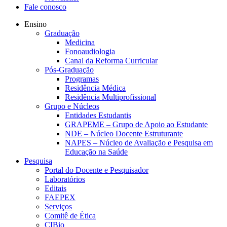
Fale conosco
Ensino
Graduação
Medicina
Fonoaudiologia
Canal da Reforma Curricular
Pós-Graduação
Programas
Residência Médica
Residência Multiprofissional
Grupo e Núcleos
Entidades Estudantis
GRAPEME – Grupo de Apoio ao Estudante
NDE – Núcleo Docente Estruturante
NAPES – Núcleo de Avaliação e Pesquisa em
Educação na Saúde
Pesquisa
Portal do Docente e Pesquisador
Laboratórios
Editais
FAEPEX
Serviços
Comitê de Ética
CIBio