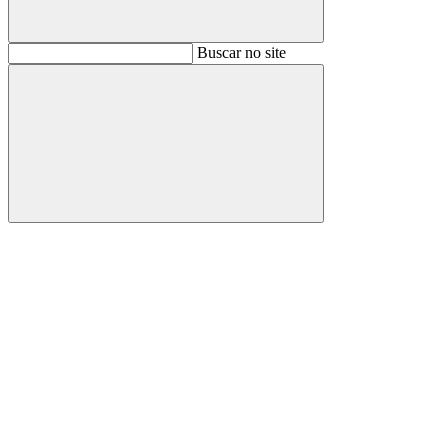
Buscar
Buscar no site
Buscar
Aumentar fonte
Diminuir fonte