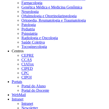
Farmacologia
Genética Médica e Medicina Genômica
Neurologia
Oftalmologia e Otorrinolaringologia
Ortopedia, Reumatologia e Traumatologia
Patologia
Pediatria
Psiquiatria
Radiologia e Oncologia
Saúde Coletiva
Tocoginecologia
Centros
CEPRE
CCAS
CIATox
CIPED
CPC
CIPOI
Portais
Portal do Aluno
Portal do Docente
WebMail
Intranet
Intranet
Newsletter