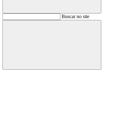
Buscar
Buscar no site
Buscar
Aumentar fonte
Diminuir fonte