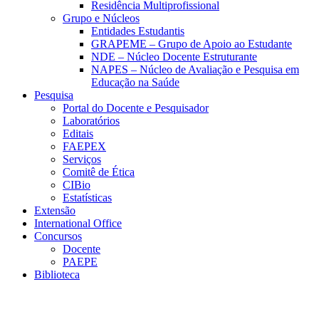
Residência Multiprofissional
Grupo e Núcleos
Entidades Estudantis
GRAPEME – Grupo de Apoio ao Estudante
NDE – Núcleo Docente Estruturante
NAPES – Núcleo de Avaliação e Pesquisa em
Educação na Saúde
Pesquisa
Portal do Docente e Pesquisador
Laboratórios
Editais
FAEPEX
Serviços
Comitê de Ética
CIBio
Estatísticas
Extensão
International Office
Concursos
Docente
PAEPE
Biblioteca
Link para o Facebook