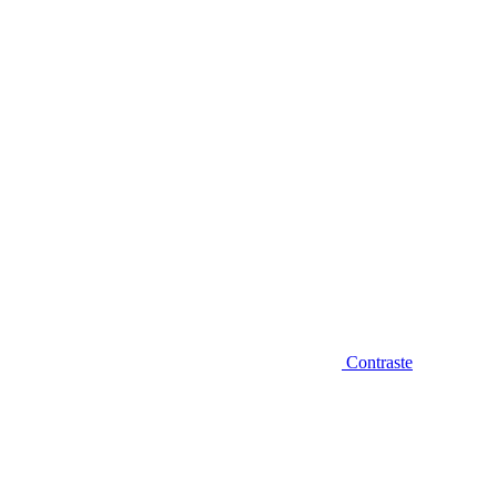
Diminuir fonte
Contraste