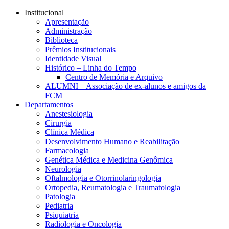
Conteúdo principal
Menu principal
Rodapé
Institucional
Apresentação
Administração
Biblioteca
Prêmios Institucionais
Identidade Visual
Histórico – Linha do Tempo
Centro de Memória e Arquivo
ALUMNI – Associação de ex-alunos e amigos da
FCM
Departamentos
Anestesiologia
Cirurgia
Clínica Médica
Desenvolvimento Humano e Reabilitação
Farmacologia
Genética Médica e Medicina Genômica
Neurologia
Oftalmologia e Otorrinolaringologia
Ortopedia, Reumatologia e Traumatologia
Patologia
Pediatria
Psiquiatria
Radiologia e Oncologia