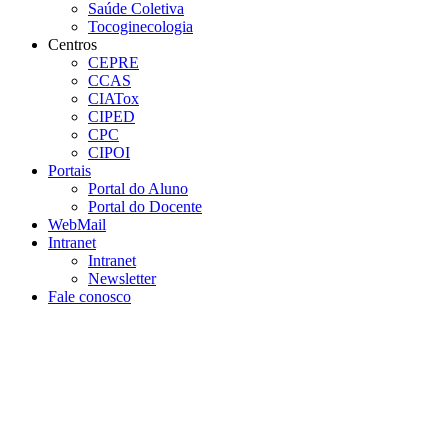
Saúde Coletiva
Tocoginecologia
Centros
CEPRE
CCAS
CIATox
CIPED
CPC
CIPOI
Portais
Portal do Aluno
Portal do Docente
WebMail
Intranet
Intranet
Newsletter
Fale conosco
Aumentar fonte