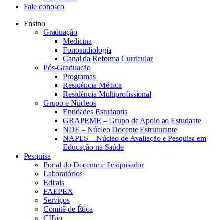
Fale conosco
Ensino
Graduação
Medicina
Fonoaudiologia
Canal da Reforma Curricular
Pós-Graduação
Programas
Residência Médica
Residência Multiprofissional
Grupo e Núcleos
Entidades Estudantis
GRAPEME – Grupo de Apoio ao Estudante
NDE – Núcleo Docente Estruturante
NAPES – Núcleo de Avaliação e Pesquisa em
Educação na Saúde
Pesquisa
Portal do Docente e Pesquisador
Laboratórios
Editais
FAEPEX
Serviços
Comitê de Ética
CIBio