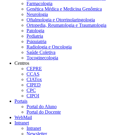
Farmacologia
Genética Médica e Medicina Genômica
Neurologia
Oftalmologia e Otorrinolaringologia
Ortopedia, Reumatologia e Traumatologia
Patologia
Pediatria
Psiquiatria
Radiologia e Oncologia
Saúde Coletiva
Tocoginecologia
Centros
CEPRE
CCAS
CIATox
CIPED
CPC
CIPOI
Portais
Portal do Aluno
Portal do Docente
WebMail
Intranet
Intranet
Newsletter