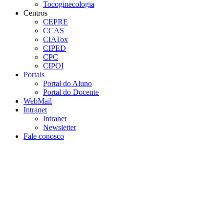
Tocoginecologia
Centros
CEPRE
CCAS
CIATox
CIPED
CPC
CIPOI
Portais
Portal do Aluno
Portal do Docente
WebMail
Intranet
Intranet
Newsletter
Fale conosco
Aumentar fonte