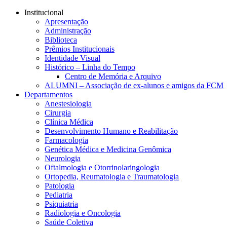
Conteúdo principal
Menu principal
Rodapé
Institucional
Apresentação
Administração
Biblioteca
Prêmios Institucionais
Identidade Visual
Histórico – Linha do Tempo
Centro de Memória e Arquivo
ALUMNI – Associação de ex-alunos e amigos da FCM
Departamentos
Anestesiologia
Cirurgia
Clínica Médica
Desenvolvimento Humano e Reabilitação
Farmacologia
Genética Médica e Medicina Genômica
Neurologia
Oftalmologia e Otorrinolaringologia
Ortopedia, Reumatologia e Traumatologia
Patologia
Pediatria
Psiquiatria
Radiologia e Oncologia
Saúde Coletiva