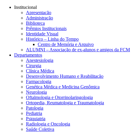
Conteúdo principal
Menu principal
Rodapé
Institucional
Apresentação
Administração
Biblioteca
Prêmios Institucionais
Identidade Visual
Histórico – Linha do Tempo
Centro de Memória e Arquivo
ALUMNI – Associação de ex-alunos e amigos da FCM
Departamentos
Anestesiologia
Cirurgia
Clínica Médica
Desenvolvimento Humano e Reabilitação
Farmacologia
Genética Médica e Medicina Genômica
Neurologia
Oftalmologia e Otorrinolaringologia
Ortopedia, Reumatologia e Traumatologia
Patologia
Pediatria
Psiquiatria
Radiologia e Oncologia
Saúde Coletiva