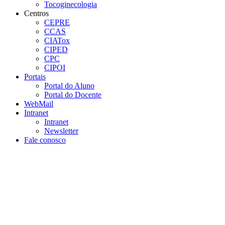
Tocoginecologia
Centros
CEPRE
CCAS
CIATox
CIPED
CPC
CIPOI
Portais
Portal do Aluno
Portal do Docente
WebMail
Intranet
Intranet
Newsletter
Fale conosco
Aumentar fonte