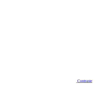
Diminuir fonte
Contraste