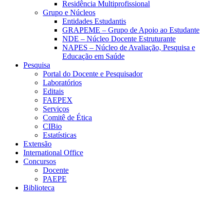
Residência Multiprofissional
Grupo e Núcleos
Entidades Estudantis
GRAPEME – Grupo de Apoio ao Estudante
NDE – Núcleo Docente Estruturante
NAPES – Núcleo de Avaliação, Pesquisa e
Educação em Saúde
Pesquisa
Portal do Docente e Pesquisador
Laboratórios
Editais
FAEPEX
Serviços
Comitê de Ética
CIBio
Estatísticas
Extensão
International Office
Concursos
Docente
PAEPE
Biblioteca
Link para o Facebook