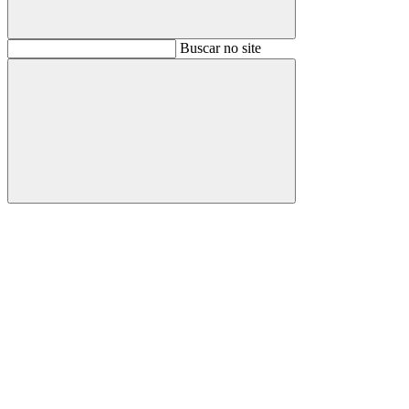
Buscar
Buscar no site
Buscar
Aumentar fonte
Diminuir fonte