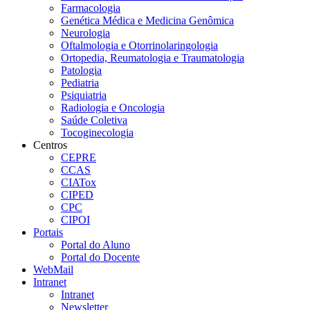
Farmacologia
Genética Médica e Medicina Genômica
Neurologia
Oftalmologia e Otorrinolaringologia
Ortopedia, Reumatologia e Traumatologia
Patologia
Pediatria
Psiquiatria
Radiologia e Oncologia
Saúde Coletiva
Tocoginecologia
Centros
CEPRE
CCAS
CIATox
CIPED
CPC
CIPOI
Portais
Portal do Aluno
Portal do Docente
WebMail
Intranet
Intranet
Newsletter