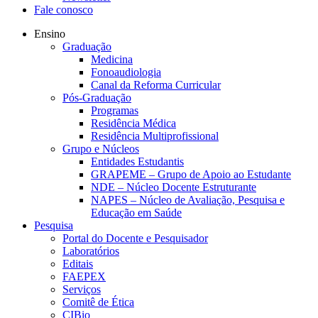
Fale conosco
Ensino
Graduação
Medicina
Fonoaudiologia
Canal da Reforma Curricular
Pós-Graduação
Programas
Residência Médica
Residência Multiprofissional
Grupo e Núcleos
Entidades Estudantis
GRAPEME – Grupo de Apoio ao Estudante
NDE – Núcleo Docente Estruturante
NAPES – Núcleo de Avaliação, Pesquisa e
Educação em Saúde
Pesquisa
Portal do Docente e Pesquisador
Laboratórios
Editais
FAEPEX
Serviços
Comitê de Ética
CIBio