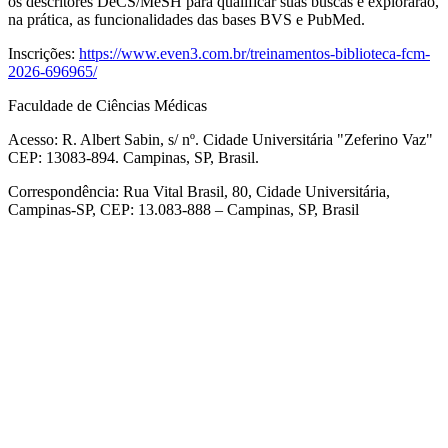
os descritores DeCS/MeSH para qualificar suas buscas e explorarão,
na prática, as funcionalidades das bases BVS e PubMed.
Inscrições:
https://www.even3.com.br/treinamentos-biblioteca-fcm-
2026-696965/
Faculdade de Ciências Médicas
Acesso: R. Albert Sabin, s/ nº. Cidade Universitária "Zeferino Vaz"
CEP: 13083-894. Campinas, SP, Brasil.
Correspondência: Rua Vital Brasil, 80, Cidade Universitária,
Campinas-SP, CEP: 13.083-888 – Campinas, SP, Brasil
Link para o Facebook
Link para o Linkedin