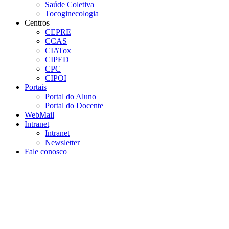
Saúde Coletiva
Tocoginecologia
Centros
CEPRE
CCAS
CIATox
CIPED
CPC
CIPOI
Portais
Portal do Aluno
Portal do Docente
WebMail
Intranet
Intranet
Newsletter
Fale conosco
Aumentar fonte