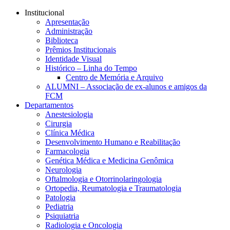
Conteúdo principal
Menu principal
Rodapé
Institucional
Apresentação
Administração
Biblioteca
Prêmios Institucionais
Identidade Visual
Histórico – Linha do Tempo
Centro de Memória e Arquivo
ALUMNI – Associação de ex-alunos e amigos da
FCM
Departamentos
Anestesiologia
Cirurgia
Clínica Médica
Desenvolvimento Humano e Reabilitação
Farmacologia
Genética Médica e Medicina Genômica
Neurologia
Oftalmologia e Otorrinolaringologia
Ortopedia, Reumatologia e Traumatologia
Patologia
Pediatria
Psiquiatria
Radiologia e Oncologia